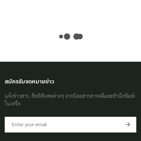
สมัครรับจดหมายข่าว
แจ้งข่าวสาร, สิทธิพิเศษต่างๆ จากนิตยสารสารคดีและสำนักพิมพ์
ในเครือ