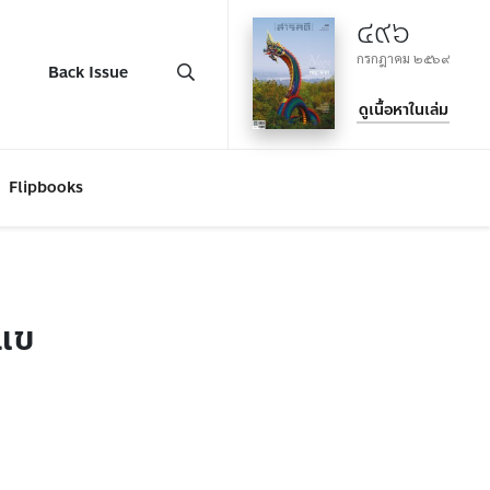
๔๙๖
กรกฎาคม ๒๕๖๙
Back Issue
ดูเนื้อหาในเล่ม
Flipbooks
งแข