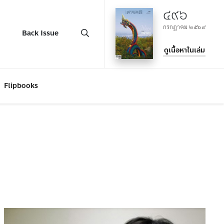
๔๙๖
กรกฎาคม ๒๕๖๙
Back Issue
ดูเนื้อหาในเล่ม
Flipbooks