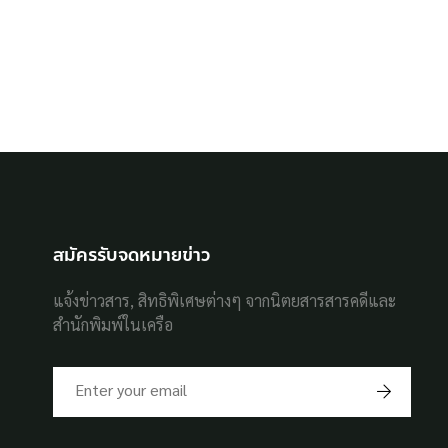
สมัครรับจดหมายข่าว
แจ้งข่าวสาร, สิทธิพิเศษต่างๆ จากนิตยสารสารคดีและ
สำนักพิมพ์ในเครือ