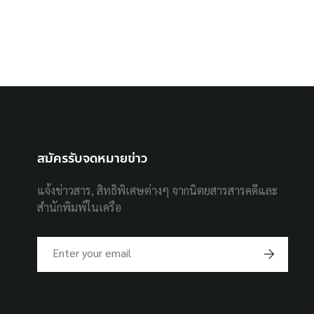
สมัครรับจดหมายข่าว
แจ้งข่าวสาร, สิทธิพิเศษต่างๆ จากนิตยสารสารคดีและ
สำนักพิมพ์ในเครือ