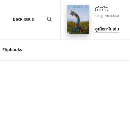
๔๙๖
กรกฎาคม ๒๕๖๙
Back Issue
ดูเนื้อหาในเล่ม
Flipbooks