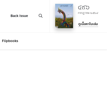
๔๙๖
กรกฎาคม ๒๕๖๙
Back Issue
ดูเนื้อหาในเล่ม
Flipbooks