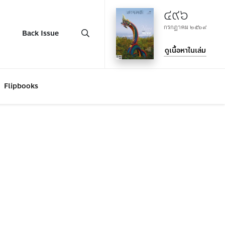
๔๙๖
กรกฎาคม ๒๕๖๙
Back Issue
ดูเนื้อหาในเล่ม
Flipbooks