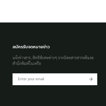
สมัครรับจดหมายข่าว
แจ้งข่าวสาร, สิทธิพิเศษต่างๆ จากนิตยสารสารคดีและ
สำนักพิมพ์ในเครือ