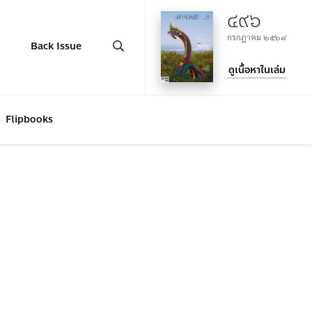
๔๙๖
กรกฎาคม ๒๕๖๙
Back Issue
ดูเนื้อหาในเล่ม
Flipbooks