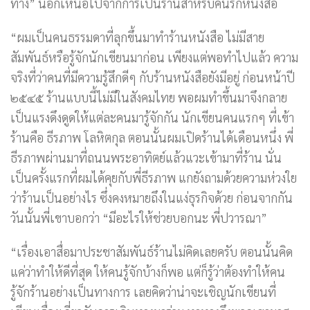
ทาง” นอกเหนือไปจากการเป็นร้านสำหรับคนรักหนังสือ
“ผมเป็นคนธรรมดาที่ลุกขึ้นมาทำร้านหนังสือ ไม่มีสาย
สัมพันธ์หรือรู้จักนักเขียนมาก่อน เพียงแต่พอทำไปแล้ว ความ
จริงที่ว่าคนที่มีความรู้สึกดีๆ กับร้านหนังสือยังมีอยู่ ก่อนหน้าปี
๒๕๔๕ ร้านแบบนี้ไม่มีในสังคมไทย พอผมทำขึ้นมาจึงกลาย
เป็นแรงดึงดูดให้แต่ละคนมารู้จักกัน นักเขียนคนแรกๆ ที่เข้า
ร้านคือ ธีรภาพ โลหิตกุล ตอนนั้นผมเปิดร้านได้เดือนหนึ่ง พี่
ธีรภาพผ่านมาที่ถนนพระอาทิตย์แล้วแวะเข้ามาที่ร้าน นั่น
เป็นครั้งแรกที่ผมได้คุยกับพี่ธีรภาพ แกยังถามด้วยความห่วงใย
ว่าร้านเป็นอย่างไร ซึ่งคงหมายถึงในแง่ธุรกิจด้วย ก่อนจากกัน
วันนั้นพี่เขาบอกว่า “มีอะไรให้ช่วยบอกนะ พี่ปวารณา”
“เรื่องเอาสื่อมาประชาสัมพันธ์ร้านไม่คิดเลยครับ ตอนนั้นคิด
แค่ว่าทำให้ดีที่สุด ให้คนรู้จักบ้างก็พอ แต่ก็รู้ว่าต้องทำให้คน
รู้จักร้านอย่างเป็นทางการ เลยคิดว่าน่าจะเชิญนักเขียนที่