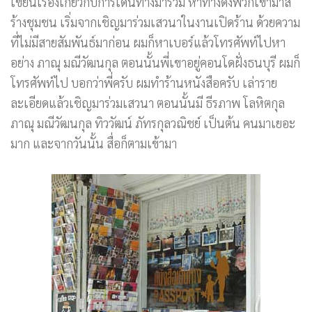
เขียนเรื่องเกี่ยวกับการเดินทางมาร่วม หาทางดึงพวกเขามาส
ร้างชุมชน เริ่มจากเชิญมาร่วมเสวนาในงานเปิดร้าน ด้วยความ
ที่ไม่มีสายสัมพันธ์มาก่อน ผมก็หาเบอร์แล้วโทรศัพท์ไปหา
อย่าง ภาณุ มณีวัฒนกุล ตอนนั้นพี่เขาอยู่คอนโดฝั่งธนบุรี ผมก็
โทรศัพท์ไป บอกว่าพี่ครับ ผมทำร้านหนังสือครับ เล่าราย
ละเอียดแล้วเชิญมาร่วมเสวนา ตอนนั้นมี ธีรภาพ โลหิตกุล
ภาณุ มณีวัฒนกุล ทิววัฒน์ ภัทรกุลวณิชย์ เป็นต้น คนมาเยอะ
มาก และจากวันนั้น สื่อก็ตามเข้ามา