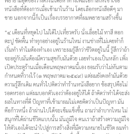
พยายามอุดช่องว่างตรงนี้โดยหาทางเพิ่มโอกาสให้เขาเจอ
หนังสือที่ต้องการเมื่อเข้ามาในร้าน โดยเลือกหนังสือดีๆ มา
ขาย นอกจากนี้ก็เป็นเรื่องบรรยากาศที่ผมพยายามสร้างขึ้น
“๔ เดือนที่หยุดไป ไม่ได้ไปเที่ยวครับ นั่งเลื่อยไม้ ทาสี ตอก
ตะปู ขัดพื้น ทำทุกอย่างอยู่ในร้านใหม่ งานช่างที่ไม่เคยทำก็
เริ่มทำ ทำไมต้องทำเอง เพราะผมรู้สึกว่าชีวิตอยู่ในนี้ รู้สึกว่าถ้า
จะอยู่กับมันต้องมีความสุขกับมันด้วย เลยทำเองเป็นหลัก เพิ่ง
เปิดประตูร้านเมื่อเดือนพฤษภาคมนี้เอง ยอมรับว่าไม่ทันตาม
กำหนดที่วางไว้ (๑ พฤษภาคม ๒๕๔๙) แต่ผมยังคงทำมันด้วย
ความรู้สึกเดิม คนทั่วไปคิดว่าทำร้านหนังสือยาก ข้อสรุปคือไม่
รอดหรอก แต่ผมบอกตัวเองว่าต้องอยู่ให้ได้ ถ้าคิดว่าทำได้จะส่ง
ผลในทางที่ดี ปัญหาที่เข้ามาผมไม่เคยคิดว่าเป็นปัญหา มัน
คือก้าวหนึ่ง ถ้าผ่านไปได้จะเข้มแข็งขึ้น ถามว่าลำบากไหม ไม่
สนุกที่ได้ผ่านชีวิตแบบนั้น มันภูมิใจ คนเราถ้าสร้างความภูมิใจ
ให้ตัวเองได้จะนำไปสู่การสร้างสิ่งที่มีความหมายในชีวิต ผมทำ