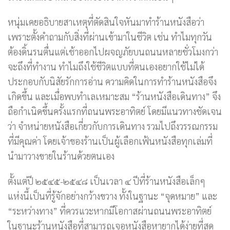
หนุ่มเคยอธิบายสาเหตุที่ตัดสินใจหันมาทำร้านหนังสือว่า
เพราะตั้งคำถามกับสิ่งที่ผ่านเข้ามาในชีวิต เช่น ทำไมทุกวัน
ต้องดิ้นรนตื่นแต่เช้าออกไปผจญภัยบนถนนหลายชั่วโมงกว่า
จะถึงที่ทำงาน ทำไมถึงใช้ชีวิตแบบที่ตนเองอยากใช้ไม่ได้
ประกอบกับนิสัยรักการอ่าน ความคิดในการทำร้านหนังสือจึง
เกิดขึ้น และเมื่อพบทำเลเหมาะสม “ร้านหนังสือเดินทาง” จึง
ถือกำเนิดขึ้นครั้งแรกที่ถนนพระอาทิตย์ โดยมีแนวทางชัดเจน
ว่า จำหน่ายหนังสือเกี่ยวกับการเดินทาง รวมไปถึงวรรณกรรม
ที่มีคุณค่า โดยเจ้าของร้านเป็นผู้เลือกเฟ้นหนังสือทุกเล่มที่
นำมาวางขายในร้านด้วยตนเอง
ตั้งแต่ปี ๒๕๔๕-๒๕๔๘ เป็นเวลา ๔ ปีที่ร้านหนังสือเล็กๆ
แห่งนี้เป็นที่รู้จักอย่างกว้างขวาง ทั้งในฐานะ “จุดหมาย” และ
“ระหว่างทาง” ที่ควรแวะหากมีโอกาสผ่านถนนพระอาทิตย์
ในฐานะร้านหนังสือที่สามารถเจอหนังสือหายากได้ง่ายที่สุด