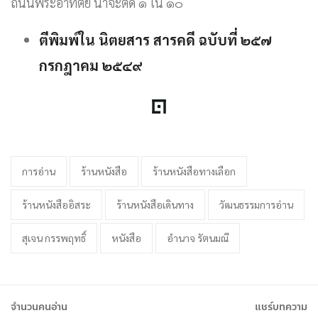
ถนนพระอาทิตย์ น่าจะติด ๑ ใน ๑๐
ตีพิมพ์ใน นิตยสาร สารคดี ฉบับที่ ๒๕๗
กรกฎาคม ๒๕๔๙
การอ่าน
ร้านหนังสือ
ร้านหนังสือทางเลือก
ร้านหนังสืออิสระ
ร้านหนังสือเดินทาง
วัฒนธรรมการอ่าน
สุเจน กรรพฤทธิ์
หนังสือ
อำนาจ รัตนมณี
จำนวนคนอ่าน
แชร์บทความ