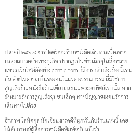
ปลายปี ๒๕๔๘ การปิดตัวของร้านหนังสือเดินทางเนื่องจาก
เหตุผลบางอย่างทางธุรกิจ ปรากฏเป็นข่าวเล็กๆในสื่อหลาย
แขนง เว็บไซต์ดังอย่าง pantip.com ก็มีการกล่าวถึงเรื่องนี้เช่น
กัน ด้วยในความเห็นของคนในแวดวงวรรณกรรม นี่มิใช่การ
สูญเสียร้านหนังสือร้านเดียวบนถนนพระอาทิตย์เท่านั้น หาก
ยังหมายถึงการสูญเสียชุมชนเล็กๆ ทางปัญญาของคนรักการ
เดินทางไปด้วย
ธีรภาพ โลหิตกุล นักเขียนสารคดีที่ผูกพันกับร้านแห่งนี้ เคย
ให้สัมภาษณ์ผู้สื่อข่าวหนังสือพิมพ์ฉบับหนึ่งว่า