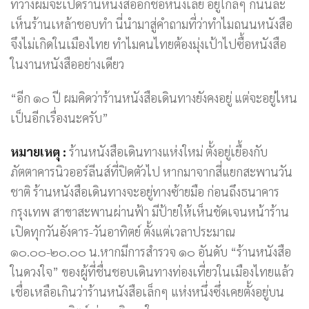
ที่ว่างผมจะเปิดร้านหนังสืออีกชื่อหนึ่งเลย อยู่ใกล้ๆ กันนี่ละ
เห็นร้านเหล้าชอบทำ นี่นำมาสู่คำถามที่ว่าทำไมถนนหนังสือ
จึงไม่เกิดในเมืองไทย ทำไมคนไทยต้องมุ่งเป้าไปซื้อหนังสือ
ในงานหนังสืออย่างเดียว
“อีก ๑๐ ปี ผมคิดว่าร้านหนังสือเดินทางยังคงอยู่ แต่จะอยู่ไหน
เป็นอีกเรื่องนะครับ”
หมายเหตุ :
ร้านหนังสือเดินทางแห่งใหม่ ตั้งอยู่เยื้องกับ
ภัตตาคารนิวออร์ลีนส์ที่ปิดตัวไป หากมาจากสี่แยกสะพานวัน
ชาติ ร้านหนังสือเดินทางจะอยู่ทางซ้ายมือ ก่อนถึงธนาคาร
กรุงเทพ สาขาสะพานผ่านฟ้า มีป้ายให้เห็นชัดเจนหน้าร้าน
เปิดทุกวันอังคาร-วันอาทิตย์ ตั้งแต่เวลาประมาณ
๑๐.๐๐-๒๐.๐๐ น.หากมีการสำรวจ ๑๐ อันดับ “ร้านหนังสือ
ในดวงใจ” ของผู้ที่ชื่นชอบเดินทางท่องเที่ยวในเมืองไทยแล้ว
เชื่อเหลือเกินว่าร้านหนังสือเล็กๆ แห่งหนึ่งซึ่งเคยตั้งอยู่บน