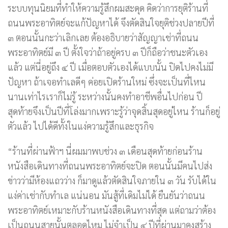
ระบบทุนนิยมที่ทำให้ความรู้สึกผมสะดุด คิดว่าการยุติร้านที่
ถนนพระอาทิตย์จะแก้ปัญหาได้ จึงตัดสินใจยุติช่วงปลายปีที่
๓ ตอนนั้นกะว่าเลิกเลย ต้องอธิบายว่าสัญญาเช่าที่ถนน
พระอาทิตย์มี ๓ ปี ตั้งใจว่าถ้าอยู่ครบ ๓ ปีก็ถือว่าชนะตัวเอง
แล้ว แต่นี่อยู่ถึง ๔ ปี เมื่อตอบตัวเองได้แบบนั้น ปิดไปคงไม่มี
ปัญหา ถ้าเจอทำเลดีๆ ค่อยเปิดร้านใหม่ ซึ่งจะเป็นที่ไหน
นานเท่าไรเราก็ไม่รู้ ระหว่างนั้นคงทำอาชีพอื่นไปก่อน ปี
สุดท้ายจึงเป็นปีที่โล่งมากเพราะรู้ว่าจุดสิ้นสุดอยู่ไหน ร้านก็อยู่
ตัวแล้ว ไปได้ดีทั้งในแง่ความรู้สึกและธุรกิจ
“ร้านที่ผ่านฟ้าฯ นี่ผมมาพบช่วง ๓ เดือนสุดท้ายก่อนร้าน
หนังสือเดินทางที่ถนนพระอาทิตย์จะปิด ตอนนั้นมีคนไปส่ง
ข่าวว่ามีห้องแถวว่าง ก็มาดูแล้วตัดสินใจภายใน ๓ วัน รับได้ใน
แง่ค่าเช่ากับทำเล แน่นอน มันสู้ที่เดิมไม่ได้ ยืนยันว่าถนน
พระอาทิตย์เหมาะกับร้านหนังสือเดินทางที่สุด แต่ถามว่าต้อง
เป็นถนนสายนั้นตลอดไหม ไม่จำเป็น ๔ ปีที่ผ่านมาคงสร้าง