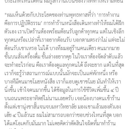
ประเภทไหนได้ที่นี่ ผมรู้สึกว่านี่เป็นช่องว่างที่ทำให้เรามีที่ยืน
“ผมเห็นด้วยกับประโยคของท่านพุทธทาสที่ว่า ‘การทำงาน
คือการปฏิบัติธรรม’ การทำร้านหนังสือเดินทางทำให้ผมได้ฝึก
ตัวเอง เราเปิดร้านต้องพร้อมต้อนรับลูกค้าทุกคน แต่ในเชิงลึก
ทุกคนหรือเปล่าที่เราอยากต้อนรับ บอกตามตรงว่าไม่ แต่จะไม่
ต้อนรับเขาเหรอ ไม่ได้ บางทีผมอยู่ร้านคนเดียว คนมากมาย
ชั้นบนสั่งเครื่องดื่ม ชั้นล่างอยากคุย ในใจเราต้องจัดลำดับแล้ว
จะทำอะไรก่อน คือเราต้องดูแลทุกคนได้ ถึงจะยาก แต่ในที่สุด
เราก็จะรู้ว่าสถานการณ์แบบนั้นมักจะเป็นแค่พักหนึ่ง หรือ
บางทีมีคนมาขโมยหนังสือ เราก็แอบดูเขาขโมย มันทำให้เรา
นิ่งขึ้น เข้าใจคนมากขึ้น ได้ข้อมูลในการใช้ชีวิตเพิ่มขึ้น ๔ ปี
บนถนนพระอาทิตย์ไม่นานเลยครับ เจอน้องบางคนเข้าร้าน
ตั้งแต่เขานุ่งขาสั้นจนจบมหาวิทยาลัย มองเขาแล้วมองตัวเอง
เฮ้ย ๔ ปีแล้วนะ ผมไม่สามารถบอกว่าชอบช่วงไหนที่สุด บอก
ได้แค่โอเคกับมันมาก ไม่เคยคิดว่าตัดสินใจผิดที่มาทำร้าน