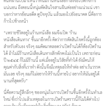
คนที่ผ่านไปมาเห็นว่าที่นี่มีร้านหนังสือกำลังจะเปิดกิจการ
แน่นอน ถึงตอนนี้หนุ่มตัดสินใจสานฝันต่ออย่างแน่วแน่ เขา
บอกว่าหากย้อนอดีต ดูปัจจุบัน แล้วมองไปยังอนาคต นี่คือการ
ก้าวไปข้างหน้า
“เพราะชีวิตอยู่ในร้านหนังสือ ผมจึงเปิด ‘ร้าน
หนังสือเดินทาง’ ขึ้นมาอีกครั้ง คิดว่าการตัดสินใจครั้งนี้ถูกต้อง
สำหรับตัวเอง จริงๆ ผมคิดมาตลอดว่าเปิดร้านได้ก็ต้องปิดร้าน
ได้ ถ้าไม่มีร้านหนังสือเดินทางสักพักคงไม่เป็นไร เพราะก่อน
ปี ๒๕๔๕ ก็ไม่มีร้านนี้ แต่เมื่ออยู่ในวิสัยที่ทำได้ ยังมีคนให้
คุณค่ากับสิ่งที่เราทำ ดังนั้นจึงมีเหตุผลให้ทำต่อ อย่าเว้นวรรค
มันเลย จริงๆ ผมก็ไม่อยากให้ร้านนี้หายไป อยากให้มันอยู่ได้
นานที่สุดครับ”
นี่คือความรู้สึกลึกๆ ของหนุ่มในการเปิดร้านขึ้นอีกครั้งในทำเล
ใหม่ ซึ่งว่าไปแล้วเหตุผลในการเปิดร้านคราวนี้ก็ไม่ได้ต่างไป
จากเดิม นั่นคือการทำในสิ่งที่ตนเอง “รัก” ล้วนๆ