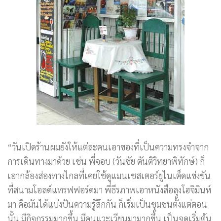
“วันเปิดร้านผมยังให้แต่ละคนเอาของที่เป็นความทรงจำจาก
การเดินทางมาด้วย เช่น พี่จอบ (วันชัย ตันติวิทยาพิทักษ์) ก็
เอากล้องส่องทางไกลที่เคยใช้ดูแมนเชสเตอร์ยูไนเต็ดแข่งขัน
ที่สนามโอลด์แทรฟฟอร์ดมา พี่ธีรภาพเอาหนังสือลุงโฮจิมินห์
มา คือมันได้แบ่งปันความรู้สึกกัน ก็เริ่มเป็นชุมชนตั้งแต่ตอน
นั้น มีกิจกรรมมากขึ้น มีคนแวะเวียนมามากขึ้น เป็นจุดเริ่มต้น