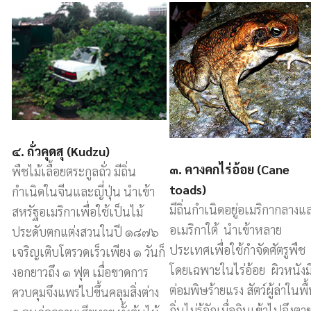
๔. ถั่วคุดสุ (Kudzu)
๓. คางคกไร่อ้อย (Cane
พืชไม้เลื้อยตระกูลถั่ว มีถิ่น
toads)
กำเนิดในจีนและญี่ปุ่น นำเข้า
มีถิ่นกำเนิดอยู่อเมริกากลางแ
สหรัฐอเมริกาเพื่อใช้เป็นไม้
อเมริกาใต้ นำเข้าหลาย
ประดับตกแต่งสวนในปี ๑๘๗๖
ประเทศเพื่อใช้กำจัดศัตรูพืช
เจริญเติบโตรวดเร็วเพียง ๑ วันก็
โดยเฉพาะในไร่อ้อย ผิวหนังม
งอกยาวถึง ๑ ฟุต เมื่อขาดการ
ต่อมพิษร้ายแรง สัตว์ผู้ล่าในพื
ควบคุมจึงแพร่ไปขึ้นคลุมสิ่งต่าง
ถิ่นไม่รู้จักเมื่อกินเข้าไปจึงตา