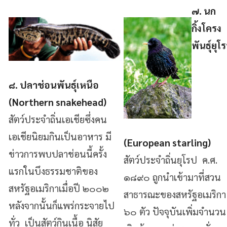
๗. นก
กิ้งโครง
พันธุ์ยุโ
๘. ปลาช่อนพันธุ์เหนือ
(Northern snakehead)
สัตว์ประจำถิ่นเอเชียซึ่งคน
เอเชียนิยมกินเป็นอาหาร มี
(European starling)
ข่าวการพบปลาช่อนนี้ครั้ง
สัตว์ประจำถิ่นยุโรป ค.ศ.
แรกในบึงธรรมชาติของ
๑๘๙๐ ถูกนำเข้ามาที่สวน
สหรัฐอเมริกาเมื่อปี ๒๐๐๒
สาธารณะของสหรัฐอเมริกา
หลังจากนั้นก็แพร่กระจายไป
๖๐ ตัว ปัจจุบันเพิ่มจำนวน
ทั่ว เป็นสัตว์กินเนื้อ นิสัย