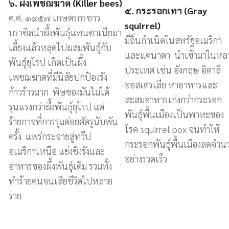
๖. ผึ้งเพชฌฆาต (Killer bees)
๕. กระรอกเทา (Gray
ค.ศ. ๑๙๕๗ เกษตรกรชาว
squirrel)
บราซิลนำผึ้งพันธุ์แทนซาเนียมา
มีถิ่นกำเนิดในสหรัฐอเมริกา
เลี้ยงแล้วหลุดไปผสมพันธุ์กับ
และแคนาดา นำเข้ามาในหล
พันธุ์ยุโรป เกิดเป็นผึ้ง
ประเทศ เช่น อังกฤษ อิตาลี
เพชฌฆาตที่มีนิสัยปกป้องรัง
ออสเตรเลีย หาอาหารและ
ก้าวร้าวมาก พิษของมันไม่ได้
สะสมอาหารเก่งกว่ากระรอก
รุนแรงกว่าผึ้งพันธุ์ยุโรป แต่
พันธุ์พื้นเมืองเป็นพาหะของ
ร้ายกาจที่การรุมต่อยศัตรูนับพัน
โรค squirrel pox จนทำให้
ครั้ง แพร่กระจายสู่ทวีป
กระรอกพันธุ์พื้นเมืองลดจำน
อเมริกาเหนือ แย่งชิงรังและ
อย่างรวดเร็ว
อาหารของผึ้งพันธุ์เดิม รวมทั้ง
ทำร้ายคนจนเสียชีวิตไปหลาย
ราย