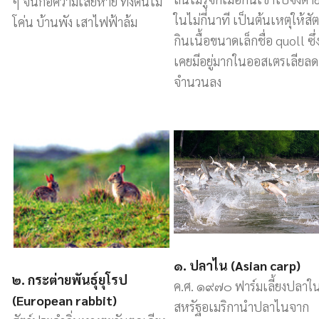
ๆ จนก่อความเสียหาย ทั้งต้นไม้
ในไม่กี่นาที เป็นต้นเหตุให้สัต
โค่น บ้านพัง เสาไฟฟ้าล้ม
กินเนื้อขนาดเล็กชื่อ quoll ซึ่
เคยมีอยู่มากในออสเตรเลียลด
จำนวนลง
๑. ปลาไน (Asian carp)
๒. กระต่ายพันธุ์ยุโรป
ค.ศ. ๑๙๗๐ ฟาร์มเลี้ยงปลาใ
(European rabbit)
สหรัฐอเมริกานำปลาไนจาก