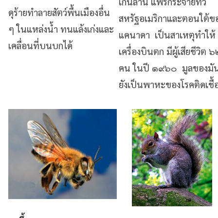
เกินล้าน แพร่กระจายทั่ว
ดุร้ายทำลายสัตว์พื้นเมืองอื่น
สหรัฐอเมริกาและตอนใต้ข
ๆ ในแหล่งน้ำ ทนแล้งเก่งและ
แคนาดา เป็นสาเหตุทำให้
เคลื่อนที่บนบกได้
เครื่องบินตก มีผู้เสียชีวิต ๖
คน ในปี ๑๙๖๐ มูลของมั
ยังเป็นพาหะของโรคติดเชื้