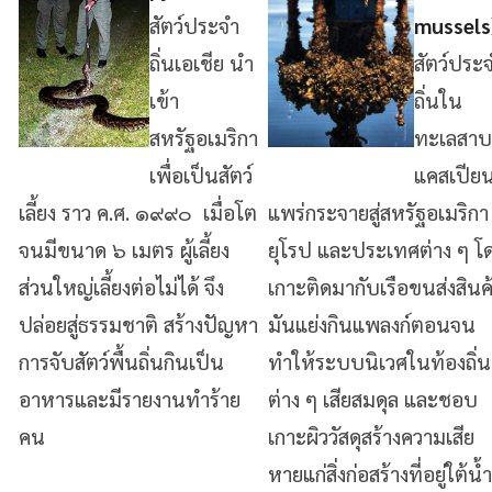
สัตว์ประจำ
mussels
ถิ่นเอเชีย นำ
สัตว์ประ
เข้า
ถิ่นใน
สหรัฐอเมริกา
ทะเลสาบ
เพื่อเป็นสัตว์
แคสเปีย
เลี้ยง ราว ค.ศ. ๑๙๙๐ เมื่อโต
แพร่กระจายสู่สหรัฐอเมริกา
จนมีขนาด ๖ เมตร ผู้เลี้ยง
ยุโรป และประเทศต่าง ๆ โ
ส่วนใหญ่เลี้ยงต่อไม่ได้ จึง
เกาะติดมากับเรือขนส่งสินค
ปล่อยสู่ธรรมชาติ สร้างปัญหา
มันแย่งกินแพลงก์ตอนจน
การจับสัตว์พื้นถิ่นกินเป็น
ทำให้ระบบนิเวศในท้องถิ่น
อาหารและมีรายงานทำร้าย
ต่าง ๆ เสียสมดุล และชอบ
คน
เกาะผิววัสดุสร้างความเสีย
หายแก่สิ่งก่อสร้างที่อยู่ใต้น้ำ