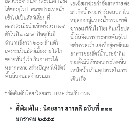
สัตว์ประจำถิ่นทางตะวันตกเฉียง
เอเชียมาช่วยกำจัดสาหร่าย ต่
ใต้ของยุโรป หลายประเทศนำ
มาเกิดน้ำท่วมฟาร์มจนปลาไ
เข้าไปเป็นสัตว์เลี้ยง ที่
หลุดออกสู่แหล่งน้ำธรรมชาติ
ออสเตรเลียนำเข้าครั้งแรก ๒๔
ชาวอเมริกันไม่นิยมกินเนื้อป
ตัวในปี ๑๘๕๙ ปัจจุบันมี
นี้ มันจึงแพร่กระจายพันธุ์ไป
จำนวนถึงกว่า ๖๐๐ ล้านตัว
อย่างรวดเร็ว แย่งที่อยู่อาศัยแ
เพราะเป็นสัตว์เลี้ยงง่าย โตไว
อาหารของสัตว์น้ำประจำถิ่น
ขยายพันธุ์เร็ว กินอาหารได้
รวมทั้งมีนิสัยชอบกระโดดขึ้น
หลากหลาย สร้างปัญหาให้สัตว์
เหนือน้ำ เป็นอุปสรรคในการ
พื้นถิ่นจนลดจำนวนลง
เดินเรือ
* จัดอันดับโดย นิตยสาร TIME ร่วมกับ CNN
ตีิพิมพ์ใน :
นิตยสาร สารคดี ฉบับที่ ๓๑๑
มกราคม ๒๕๕๔