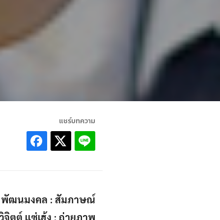
แชร์บทความ
ธ์ พัฒนมงคล : สัมภาษณ์
วิจิตต์ แซ่เฮ้ง : ถ่ายภาพ