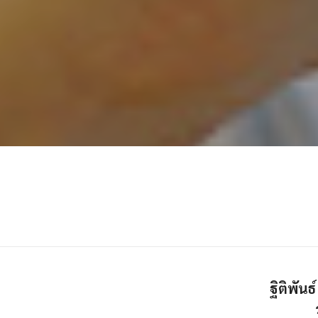
ฐิติพัน