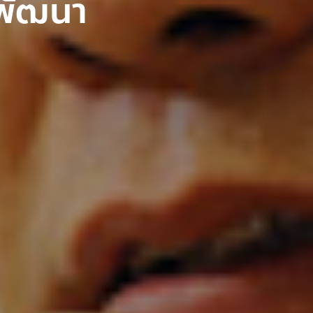
รพัฒนา