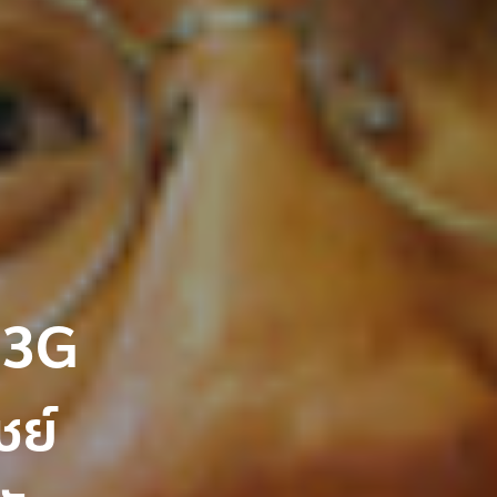
 3G
ชย์