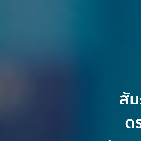
สั
ดร