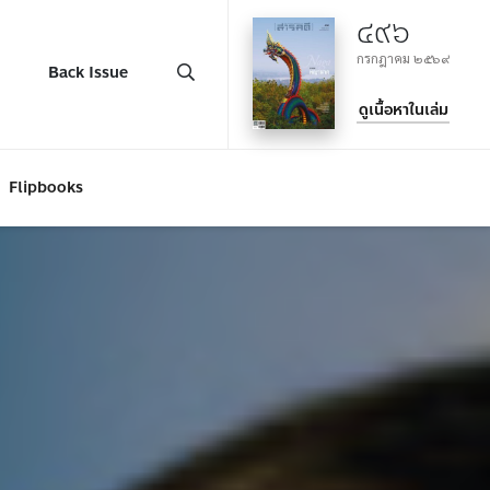
๔๙๖
กรกฎาคม ๒๕๖๙
Back Issue
ดูเนื้อหาในเล่ม
Flipbooks