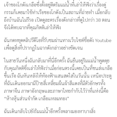
เจ้าของโกดังเกลือซึ่งตั้งอยู่ติดริมแม่น้ำที่เล่าให้ฟังว่าเรื่องคู่
กรรมก็เคยมาใช้ท่าเรือของโกดังเป็นสถานที่ถ่ายทำ เมื่อกลับ
ถึงบ้านฉันไม่รีรอ เปิดดูละครเรื่องดังกล่าวที่ดูไปกว่า 38 ตอน
จึงได้พบฉากที่คุณกิตติเล่าให้ฟัง
ฉันกดหยุดคลิปวีดีโอที่รับชมผ่านทางเว็บไซต์ชื่อดัง Youtube
เพื่อดูสิ่งที่ปรากฏในฉากดังกล่าวอย่างชัดเจน
ในสายวันหนึ่งฉันกลับมาที่นี่อีกครั้ง ฉันยืนอยู่ริมแม่น้ำพูดคุย
กับคุณกิตติซึ่งเล่าให้ฟังว่าเมื่อก่อนตรงนี้เคยเป็นที่ขนส่งเกลือ
ขึ้นเรือ ฉันหันหลังให้ท้องฟ้าแสนสดใสในวันนั้น เหนือประตู
ที่ฉันเดินออกมามีป้ายสี่เหลี่ยมผืนผ้าสีแดงที่มีตัวอักษรทั้ง
ภาษาจีน ภาษาอังกฤษและภาษาไทยกำกับไว้ว่าที่แห่งนี้คือ
“ห้างหุ้นส่วนจำกัด เกลือแหลมทอง”
ฉันเดินกลับไปยังริมแม่น้ำอีกครั้งพลางมองหาบางสิ่ง