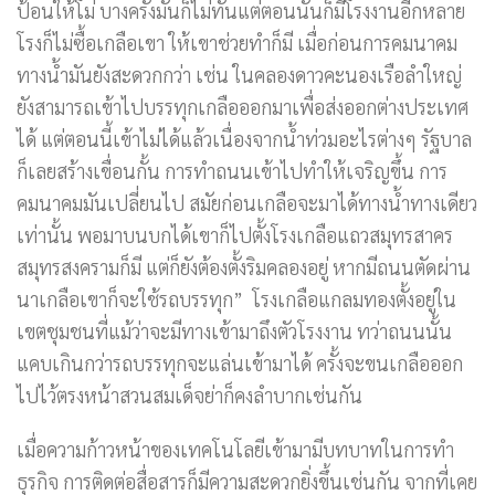
ป้อนให้โม่ บางครั้งมันก็ไม่ทันแต่ตอนนั้นก็มีโรงงานอีกหลาย
โรงก็ไม่ซื้อเกลือเขา ให้เขาช่วยทำก็มี เมื่อก่อนการคมนาคม
ทางน้ำมันยังสะดวกกว่า เช่น ในคลองดาวคะนองเรือลำใหญ่
ยังสามารถเข้าไปบรรทุกเกลือออกมาเพื่อส่งออกต่างประเทศ
ได้ แต่ตอนนี้เข้าไม่ได้แล้วเนื่องจากน้ำท่วมอะไรต่างๆ รัฐบาล
ก็เลยสร้างเขื่อนกั้น การทำถนนเข้าไปทำให้เจริญขึ้น การ
คมนาคมมันเปลี่ยนไป สมัยก่อนเกลือจะมาได้ทางน้ำทางเดียว
เท่านั้น พอมาบนบกได้เขาก็ไปตั้งโรงเกลือแถวสมุทรสาคร
สมุทรสงครามก็มี แต่ก็ยังต้องตั้งริมคลองอยู่ หากมีถนนตัดผ่าน
นาเกลือเขาก็จะใช้รถบรรทุก” โรงเกลือแกลมทองตั้งอยู่ใน
เขตชุมชนที่แม้ว่าจะมีทางเข้ามาถึงตัวโรงงาน ทว่าถนนนั้น
แคบเกินกว่ารถบรรทุกจะแล่นเข้ามาได้ ครั้งจะขนเกลือออก
ไปไว้ตรงหน้าสวนสมเด็จย่าก็คงลำบากเช่นกัน
เมื่อความก้าวหน้าของเทคโนโลยีเข้ามามีบทบาทในการทำ
ธุรกิจ การติดต่อสื่อสารก็มีความสะดวกยิ่งขึ้นเช่นกัน จากที่เคย