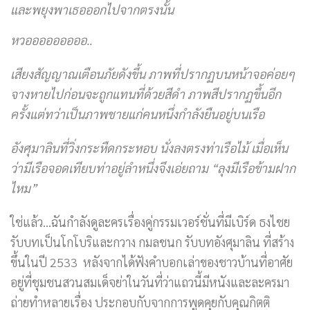
และพยุงพาเธอออกไปจากตรงนั้น
หวอออออออออ..
เสียงสัญญาณเตือนภัยดังขึ้น ภาพที่ปรากฏบนหน้าจอค่อยๆ
จางหายไปก่อนจะถูกแทนที่ด้วยสีดำ ภาพสีปรากฏขึ้นอีก
ครั้งแต่ทว่าเป็นภาพชายแก่คนหนึ่งกำลังยืนอยู่บนเรือ
อังศุมาลินที่วิ่งกระหืดกระหอบ นั่งลงตรงท่าเรือไม้ เมื่อเห็น
ว่ามีเรือจอดเทียบท่าอยู่ลำหนึ่งจึงเอ่ยถาม “ลุงมีเรือข้ามฝาก
ไหม”
ใช่แล้ว…ฉันกำลังดูละครเรื่องคู่กรรมเวอร์ชั่นที่มีเบิร์ด ธงไชย
รับบทเป็นโกโบริและกวาง กมลชนก รับบทอังศุมาลิน ที่สร้าง
ขึ้นในปี 2533 หลังจากได้ฟังคำบอกเล่าของชาวบ้านที่อาศัย
อยู่ที่ชุมชนสวนสมเด็จย่าในวันที่ว่าแถวนี้มีหนังและละครมา
ถ่ายทำหลายเรื่อง ประกอบกับจากการพูดคุยกับคุณกิตติ