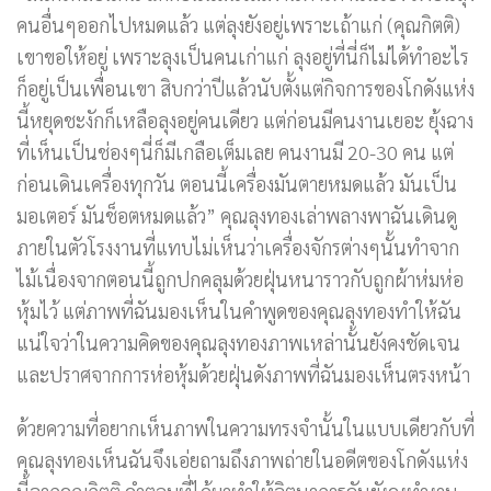
คนอื่นๆออกไปหมดแล้ว แต่ลุงยังอยู่เพราะเถ้าแก่ (คุณกิตติ)
เขาขอให้อยู่ เพราะลุงเป็นคนเก่าแก่ ลุงอยู่ที่นี่ก็ไม่ได้ทำอะไร
ก็อยู่เป็นเพื่อนเขา สิบกว่าปีแล้วนับตั้งแต่กิจการของโกดังแห่ง
นี้หยุดชะงักก็เหลือลุงอยู่คนเดียว แต่ก่อนมีคนงานเยอะ ยุ้งฉาง
ที่เห็นเป็นช่องๆนี่ก็มีเกลือเต็มเลย คนงานมี 20-30 คน แต่
ก่อนเดินเครื่องทุกวัน ตอนนี้เครื่องมันตายหมดแล้ว มันเป็น
มอเตอร์ มันช็อตหมดแล้ว” คุณลุงทองเล่าพลางพาฉันเดินดู
ภายในตัวโรงงานที่แทบไม่เห็นว่าเครื่องจักรต่างๆนั้นทำจาก
ไม้เนื่องจากตอนนี้ถูกปกคลุมด้วยฝุ่นหนาราวกับถูกผ้าห่มห่อ
หุ้มไว้ แต่ภาพที่ฉันมองเห็นในคำพูดของคุณลุงทองทำให้ฉัน
แน่ใจว่าในความคิดของคุณลุงทองภาพเหล่านั้นยังคงชัดเจน
และปราศจากการห่อหุ้มด้วยฝุ่นดังภาพที่ฉันมองเห็นตรงหน้า
ด้วยความที่อยากเห็นภาพในความทรงจำนั้นในแบบเดียวกับที่
คุณลุงทองเห็นฉันจึงเอ่ยถามถึงภาพถ่ายในอดีตของโกดังแห่ง