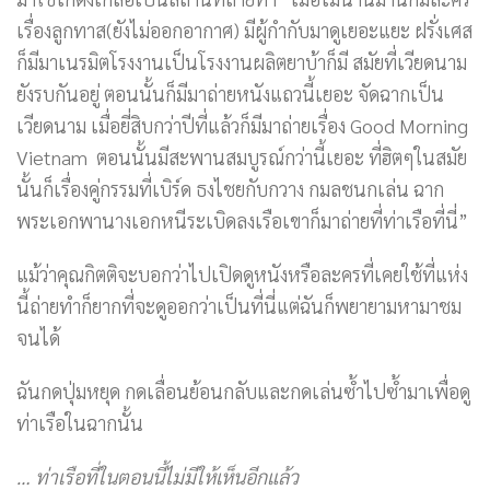
เรื่องลูกทาส(ยังไม่ออกอากาศ) มีผู้กำกับมาดูเยอะแยะ ฝรั่งเศส
ก็มีมาเนรมิตโรงงานเป็นโรงงานผลิตยาบ้าก็มี สมัยที่เวียดนาม
ยังรบกันอยู่ ตอนนั้นก็มีมาถ่ายหนังแถวนี้เยอะ จัดฉากเป็น
เวียดนาม เมื่อยี่สิบกว่าปีที่แล้วก็มีมาถ่ายเรื่อง Good Morning
Vietnam ตอนนั้นมีสะพานสมบูรณ์กว่านี้เยอะ ที่ฮิตๆในสมัย
นั้นก็เรื่องคู่กรรมที่เบิร์ด ธงไชยกับกวาง กมลชนกเล่น ฉาก
พระเอกพานางเอกหนีระเบิดลงเรือเขาก็มาถ่ายที่ท่าเรือที่นี่”
แม้ว่าคุณกิตติจะบอกว่าไปเปิดดูหนังหรือละครที่เคยใช้ที่แห่ง
นี้ถ่ายทำก็ยากที่จะดูออกว่าเป็นที่นี่แต่ฉันก็พยายามหามาชม
จนได้
ฉันกดปุ่มหยุด กดเลื่อนย้อนกลับและกดเล่นซ้ำไปซ้ำมาเพื่อดู
ท่าเรือในฉากนั้น
… ท่าเรือที่ในตอนนี้ไม่มีให้เห็นอีกแล้ว