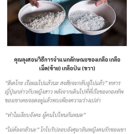
คุณลุงสอนวิธีการจำแนกลักษณะของเกลือ เกลือ
เม็ด(ซ้าย) เกลือป่น (ขวา)
“ฮิเดโกะ เรือผมไปแล้วนะ สงสัยจะกลับอู่ไปแล้ว” ทหาร
ญี่ปุ่นกล่าวกับหญิงสาว หลังจากเดินไปที่ที่เรือของกองทัพ
ของเขาเคยจอดอยู่แล้วพบเพียงความว่างเปล่า
“ทำไมเงียบจังคะ ผู้คนไปไหนกันหมด”
“ไม่ต้องกลัวนะ” โกโบริปลอบอังศุมาลินหญิงคนรักของเขา