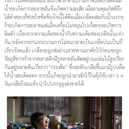
ในการโม่ต้องมีผสมน้ำลงไปด้วย ตามธรรมชาติเมื่อเกลือผสม
น้ำจะเกิดการละลายฉันจึงเกิดความสงสัย เมื่อถามคุณกิตติจึง
ได้คำตอบที่ช่วยไขข้อข้องใจนี้ได้คือเมื่อเกลือผสมกับน้ำแรกๆ
ก็จะเกิดการละลายแต่เมื่อเครื่องโม่หมุนไปเรื่อยๆจะเกิดการ
อิ่มตัว เนื่องจากความเค็มของน้ำกับความเค็มของเกลือนั้นเท่า
กัน หลังจากผ่านกระบวนการโม่จนกลายเป็นเกลือป่นเป็นที่
เรียบร้อยแล้ว เกลือจะถูกส่งผ่านสายพานมาพักไว้ก่อนจะถูก
วัตถุสีขาวทำจากพลาสติกมีรูหลายอันติดอยู่บนแผ่นไม้สูงเรียง
กันอยู่หลายอันเรียกว่า”กระพ้อ” ซึ่งจะตักเกลือขึ้นมามีรูปเพื่อ
ให้น้ำสะเด็ดออก จากนั้นก็จะถูกนำมาพักไว้ในยุ้งใช้เวลา 3-4
วันเกลือก็จะแห้ง นำไปบรรจุถุงส่งขายได้