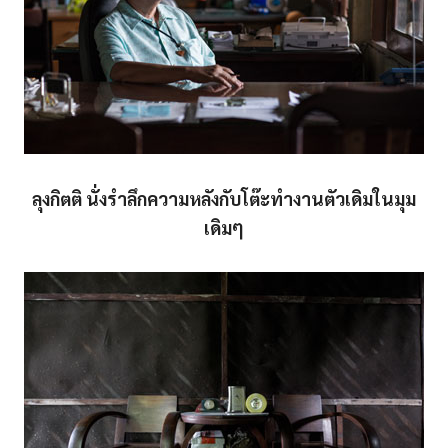
ลุงกิตติ นั่งรำลึกความหลังกับโต๊ะทำงานตัวเดิมในมุม
เดิมๆ