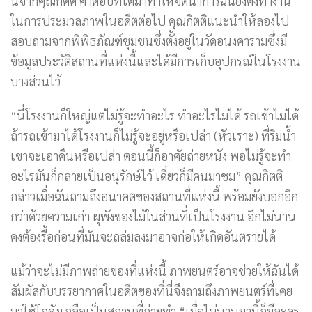
นี้จากคุณกิตติ คำตอบที่ได้มาทำให้จิตนาการฉันยังคงทำงาน
ในการประมวลภาพในอดีตต่อไป คุณกิตติแนะนำให้ลองไป
สอบถามจากพิพิธภัณฑ์ชุมชนซึ่งตั้งอยู่ในวัดอนงคารามซึ่งมี
ข้อมูลประวัติสถานที่แห่งนี้และได้มีการเก็บอุปกรณ์ในโรงงาน
บางส่วนไว้
“นี่โรงงานก็ใหญ่แต่ไม่รู้จะทำอะไร ทำอะไรไม่ได้ รถเข้าไม่ได้
ถ้ารถเข้ามาได้โรงงานก็ไม่รู้จะอยู่หรือเปล่า (หัวเราะ) ที่ริมน้ำ
เขาจะเอาคืนหรือเปล่า ตอนนี้ก็อาศัยถ่ายหนัง พอไม่รู้จะทำ
อะไรมันก็กลายเป็นอนุรักษ์ไว้ เดี๋ยวก็มีคนมาชม” คุณกิตติ
กล่าวเมื่อฉันถามถึงอนาคตของสถานที่แห่งนี้ พร้อมยังบอกอีก
กว่าด้วยความเก่า ผุพังของไม้ในส่วนที่เป็นโรงงาน อีกไม่นาน
คงต้องรื้อก่อนที่มันจะถล่มลงมาอาจก่อให้เกิดอันตรายได้
แม้ว่าจะไม่มีภาพถ่ายของที่แห่งนี้ ภาพยนตร์อาจช่วยให้ฉันได้
สัมผัสกับบรรยากาศในอดีตของที่นี่จึงถามถึงภาพยนตร์ที่เคย
มาใช้โกดังเกลือเป็นสถานที่ถ่ายทำ “เมื่อไม่นานมานี้ก็มีละคร