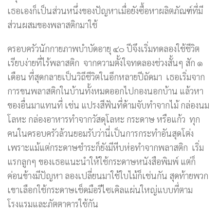
เธอเองก็เป็นส่วนหนึ่งของปัญหาเมื่อยังซื้อหาผลิตภัณฑ์ที่มี
ส่วนผสมของพลาสติกมาใช้
ครอบครัวนักกายภาพบำบัดอายุ ๔๐ ปีจึงเริ่มทดลองใช้ชีวิต
เรียบง่ายที่ไร้พลาสติก จากความตั้งใจทดลองช่วงสั้นๆ สัก ๑
เดือน ที่สุดกลายเป็นวิถีชีวิตในอีกหลายปีถัดมา เธอเริ่มจาก
การขนพลาสติกในบ้านทั้งหมดออกไปกองนอกบ้าน แล้วหา
ของอื่นมาแทนที่ เช่น แปรงสีฟันที่ด้ามจับทำจากไม้ กล่องนม
โลหะ กล่องอาหารทำจากวัสดุโลหะ กระดาษ หรือแก้ว ทุก
คนในครอบครัวล้วนยอมรับว่านี่เป็นการกระทำอันสุดโต่ง
เพราะแม้แต่กระดาษชำระก็ยังมีหีบห่อทำจากพลาสติก เริ่ม
แรกลูกๆ ของเธอแนะนำให้ใช้กระดาษหนังสือพิมพ์ แต่ก็
ค่อนข้างมีปัญหา ลองเปลี่ยนมาใช้ใบไม้ก็เช่นกัน สุดท้ายพวก
เขาเลือกใช้กระดาษเช็ดมือรีไซเคิลแผ่นใหญ่แบบที่ตาม
โรงแรมและภัตตาคารใช้กัน