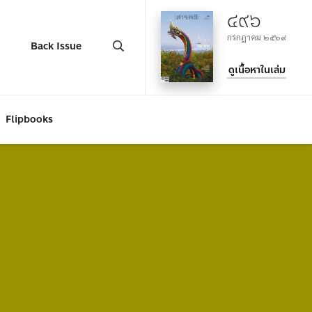
๔๙๖
กรกฎาคม ๒๕๖๙
Back Issue
ดูเนื้อหาในเล่ม
Flipbooks