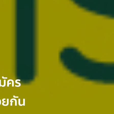
มัคร
วยกัน