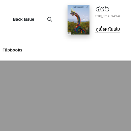
๔๙๖
กรกฎาคม ๒๕๖๙
Back Issue
ดูเนื้อหาในเล่ม
Flipbooks