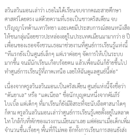
ลวินลวินมอนเล่าว่า เธอไม่ได้เรียนจบจากคณะสายศึกษา
ศาสตร์โดยตรง แต่ด้วยความที่เธอเป็นชาวคริสเตียน จบ
ปริญญาโทด้านเทววิทยา และเคยมีประสบการณ์สอนหนังสือ
ให้ชนกลุ่มน้อยชาวปะหล่องอยู่ในประเทศเมียนมามากว่า 8 ปี
เพื่อนของเธอจจึงชวนเธอมาช่วยงานที่ศูนย์การเรียนรู้แห่งนี้
“ทีแรกยังเป็นศูนย์เล็กๆ แต่เราค่อยๆ จัดการให้เป็นระบบ
มากขึ้น จนมีนักเรียนเกือบร้อยคน แล้วเพื่อนฉันก็ย้ายขึ้นไป
ทำศูนย์การเรียนรู้ที่ภาคเหนือ เลยให้ฉันดูแลศูนย์นี้ต่อ”
เนื่องจากครูลวินลวินมอนเป็นคริสเตียน ศูนย์แห่งนี้จึงชื่อว่า
“ดันยาเล” หรือ “แดเนียล” ชื่อนักบุญคนหนึ่งจากคัมภีร์
ไบเบิ้ล แต่เด็กๆ ที่มาเรียนก็ยังมีอิสระที่จะนับถือศาสนาใดๆ
ก็ตาม ครูลวินลวินมอนเล่าว่าศูนย์การเรียนรู้เคยตั้งอยู่ในตลาด
ไท ใกล้กับที่พักของแรงงานเมียนมาเลย แต่ต่อมาเมื่อเด็กเพิ่ม
จำนวนขึ้นเรื่อยๆ พื้นที่ก็ไม่พอ อีกทั้งการเรียนการสอนยังส่ง