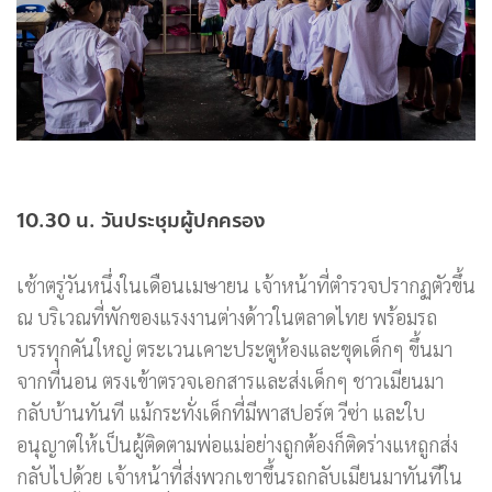
10.30 น. วันประชุมผู้ปกครอง
เช้าตรู่วันหนึ่งในเดือนเมษายน เจ้าหน้าที่ตำรวจปรากฏตัวขึ้น
ณ บริเวณที่พักของแรงงานต่างด้าวในตลาดไทย พร้อมรถ
บรรทุกคันใหญ่ ตระเวนเคาะประตูห้องและขุดเด็กๆ ขึ้นมา
จากที่นอน ตรงเข้าตรวจเอกสารและส่งเด็กๆ ชาวเมียนมา
กลับบ้านทันที แม้กระทั่งเด็กที่มีพาสปอร์ต วีซ่า และใบ
อนุญาตให้เป็นผู้ติดตามพ่อแม่อย่างถูกต้องก็ติดร่างแหถูกส่ง
กลับไปด้วย เจ้าหน้าที่ส่งพวกเขาขึ้นรถกลับเมียนมาทันทีใน