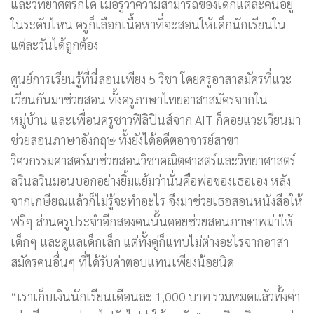
และวิทยาศตร์ก็ได้ เมื่อรู้ว่าความสามารถของเด็กแต่ละคนอยู่
ในระดับไหน ครูก็เลือกเนื้อหาที่จะสอนให้เด็กนักเรียนใน
แต่ละวันได้ถูกต้อง
ศูนย์การเรียนรู้ที่นี่สอนเพียง 5 วิชา โดยครูอาสาสมัครที่แวะ
เวียนกันมาช่วยสอน ทั้งครูภาษาไทยอาสาสมัครจากใน
หมู่บ้าน และเพื่อนครูชาวฟิลิปินส์จาก AIT ก็คอยแวะเวียนมา
ช่วยสอนภาษาอังกฤษ ทั้งยังได้อดีตอาจารย์สาขา
วิศวกรรมศาสตร์มาช่วยสอนวิชาคณิตศาสตร์และวิทยาศาสตร์
ลวินลวินมอนบอกอย่างยิ้มแย้มว่านั่นคือพ่อของเธอเอง หลัง
จากเกษียณแล้วก็ไม่รู้จะทำอะไร จึงมาช่วยเธอสอนหนังสือให้
ฟรีๆ ส่วนครูประจำอีกสองคนนั้นคอยช่วยสอนภาษาพม่าให้
เด็กๆ และดูแลเด็กเล็ก แต่ทั้งคู่ก็แทบไม่ต่างอะไรจากอาสา
สมัครคนอื่นๆ ที่ได้รับค่าตอบแทนเพียงน้อยนิด
“เราเก็บเงินนักเรียนเดือนละ 1,000 บาท รวมหมดแล้วทั้งค่า