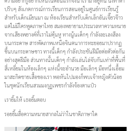
ความอยากรู้อยากเห็นในตอนแรกจึงนำเรามาอยู่ที่นี่ นั่งทำตา
ปริบๆ สังเกตการณ์การเรียนการสอนอยู่ในศูนย์การเรียนรู้
สำหรับเด็กเมียนมา ณ ห้องเรียนสำหรับเด็กเล็กอันเจี๊ยวจ๊าว
แต่ไม่มีใครพูดภาษาไทย สมองพยายามประมวลหาความหมาย
จากเสียงพยางค์ที่เราไม่คุ้นหู ทางนู้นเด็กๆ กำลังละเลงสีลง
บนกระดาษ สารพัดภาพเหนือจินตนาการทะยอยมาปรากฏ
ขึ้นบนกระดาษขาว ทางนี้เด็กๆ กำลังประชันฝีมือต่อตัวต่อกัน
อย่างสุดฝีมือ ส่วนทางนั้นเด็กๆ กำลังเล่นไล่จับกันเท่าที่พื้นที่
สี่เหลี่ยมในห้องเล็กๆ แห่งนี้จะอำนวย มือเล็กๆ มือหนึ่งเอื้อม
มาสะกิดชายเสื้อของเรา พอหันไปมองก็พบเจ้าหญิงตัวน้อย
ในชุดนักเรียนสวมมงกุฏเพชรกำลังจ้องตาแป๋ว
เรายิ้มให้ เธอยิ้มตอบ
รอยยิ้มสื่อความหมายสากลไม่ว่าในชาติภาษาใด