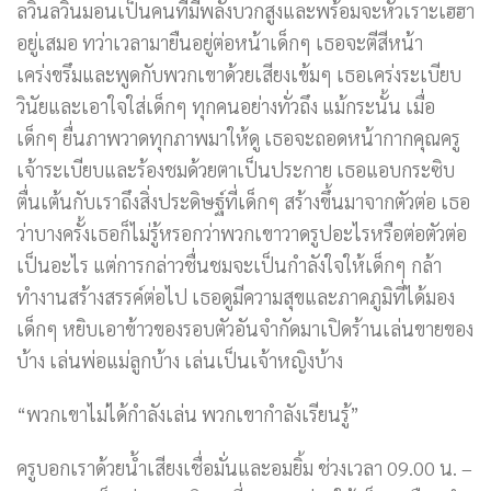
ลวินลวินมอนเป็นคนที่มีพลังบวกสูงและพร้อมจะหัวเราะเฮฮา
อยู่เสมอ ทว่าเวลามายืนอยู่ต่อหน้าเด็กๆ เธอจะตีสีหน้า
เคร่งขรึมและพูดกับพวกเขาด้วยเสียงเข้มๆ เธอเคร่งระเบียบ
วินัยและเอาใจใส่เด็กๆ ทุกคนอย่างทั่วถึง แม้กระนั้น เมื่อ
เด็กๆ ยื่นภาพวาดทุกภาพมาให้ดู เธอจะถอดหน้ากากคุณครู
เจ้าระเบียบและร้องชมด้วยตาเป็นประกาย เธอแอบกระซิบ
ตื่นเต้นกับเราถึงสิ่งประดิษฐ์ที่เด็กๆ สร้างขึ้นมาจากตัวต่อ เธอ
ว่าบางครั้งเธอก็ไม่รู้หรอกว่าพวกเขาวาดรูปอะไรหรือต่อตัวต่อ
เป็นอะไร แต่การกล่าวชื่นชมจะเป็นกำลังใจให้เด็กๆ กล้า
ทำงานสร้างสรรค์ต่อไป เธอดูมีความสุขและภาคภูมิที่ได้มอง
เด็กๆ หยิบเอาข้าวของรอบตัวอันจำกัดมาเปิดร้านเล่นขายของ
บ้าง เล่นพ่อแม่ลูกบ้าง เล่นเป็นเจ้าหญิงบ้าง
“พวกเขาไม่ได้กำลังเล่น พวกเขากำลังเรียนรู้”
ครูบอกเราด้วยน้ำเสียงเชื่อมั่นและอมยิ้ม ช่วงเวลา 09.00 น. –