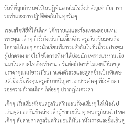
วันที่ที่ถูกกำหนดไว้ในปฏิทินอาจไม่ใช่สิ่งสำคัญเท่ากับการก
ระทำและการปฏิบัติต่อกันในทุกวันๆ
พอเสร็จพิธีที่ให้เด็กๆ ได้กราบแม่และร้องเพลงตอบแทน
พระคุณ เด็กๆ ก็เริ่มวิ่งเล่นกันเจี๊ยวจ๊าว ครูลวินลวินมอนถือ
โอกาสให้แม่ๆ ของนักเรียนที่มารวมตัวกันในวันนี้ร่วมประชุม
ผู้ปกครอง อาจไม่ใช่โอกาสที่หาได้บ่อยนัก เพราะแรงงานเมีย
นมาในตลาดไทต้องทำงาน 7 วันต่อสัปดาห์ ไม่เคยมีวันหยุด
บรรดาคุณแม่ชาวเมียนมาแต่งตัวสวยและดูสดชื่นเป็นพิเศษ
แต่เมื่อเริ่มฟังคุณครูอธิบายปัญหาเอกสารต่างๆ ที่ยังค้างคา
รอยความกังวลเล็กๆ ก็ค่อยๆ ปรากฏในดวงตา
เด็กๆ เริ่มเสียงดังจนครูลวินลวินมอนร้องเสียงดุ ไล่ให้ลงไป
เล่นฟุตบอลกันข้างล่าง เด็กผู้ชายเฮลั่น ทุกคนกรูกันลงไป พอ
เด็กๆ ลับสายตา ครูลวินลวินมอนก็หันมาหัวเราะและยิ้มเอ็นดู