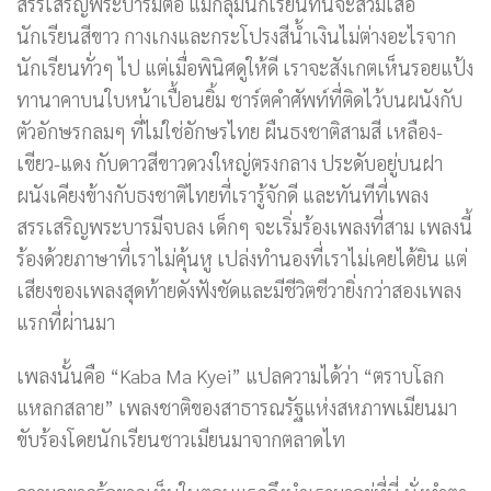
สรรเสริญพระบารมีต่อ แม้กลุ่มนักเรียนที่นี่จะสวมเสื้อ
นักเรียนสีขาว กางเกงและกระโปรงสีน้ำเงินไม่ต่างอะไรจาก
นักเรียนทั่วๆ ไป แต่เมื่อพินิศดูให้ดี เราจะสังเกตเห็นรอยแป้ง
ทานาคาบนใบหน้าเปื้อนยิ้ม ชาร์ตคำศัพท์ที่ติดไว้บนผนังกับ
ตัวอักษรกลมๆ ที่ไม่ใช่อักษรไทย ผืนธงชาติสามสี เหลือง-
เขียว-แดง กับดาวสีขาวดวงใหญ่ตรงกลาง ประดับอยู่บนฝา
ผนังเคียงข้างกับธงชาติไทยที่เรารู้จักดี และทันทีที่เพลง
สรรเสริญพระบารมีจบลง เด็กๆ จะเริ่มร้องเพลงที่สาม เพลงนี้
ร้องด้วยภาษาที่เราไม่คุ้นหู เปล่งทำนองที่เราไม่เคยได้ยิน แต่
เสียงของเพลงสุดท้ายดังฟังชัดและมีชีวิตชีวายิ่งกว่าสองเพลง
แรกที่ผ่านมา
เพลงนั้นคือ “Kaba Ma Kyei” แปลความได้ว่า “ตราบโลก
แหลกสลาย” เพลงชาติของสาธารณรัฐแห่งสหภาพเมียนมา
ขับร้องโดยนักเรียนชาวเมียนมาจากตลาดไท