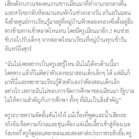
เสียงดังรบกวนของคนงานชาวเมียนมาที่ทำงานกะกลางคืน
และหวังจะกลับห้องมานอนพักในช่วงกลางวัน ลวินลวินมอน
จึงย้ายศูนย์การเรียนรู้มาอยู่ที่หมู่บ้านฟ้าคลองหลวงซึ่งตั้งอยู่ฝั่ง
ตรงข้ามทางเข้าตลาดไทแทน โดยมีครูเมียนมาอีก 2 คนช่วย
ขับรถไปรับเด็กๆ จากตลาดไทมาเรียนที่หมู่บ้านทุกเช้าวัน
จันทร์ถึงศุกร์
“ฉันไม่เคยอยากเป็นครูเลยรู้ไหม ฉันไม่ได้จบด้านนี้มา
โดยตรง แล้วก็ไม่คิดว่าตัวเองจะมาสอนเด็กเล็กๆ ได้ แต่ฉันก็
มาที่นี่และพยายามเรียนรู้ด้วยตัวเองว่าต้องสอนเด็กเล็ก
อย่างไร เพราะฉันไม่ชอบการจัดการศึกษาของเมียนมา รัฐบาล
ไม่ให้ความสำคัญกับการศึกษา ทั้งๆ ที่มันเป็นสิ่งสำคัญ”
ครูระบายความอัดอั้นตันใจให้ แม้เรื่องที่พูดและน้ำเสียงจะ
จริงจังเจือความกังวลและขุ่นเคือง แต่เมื่อเลี้ยวเข้าสู่ห้องเนอ
ร์สเซอรี่ ครูก็ดูผ่อนคลายลงและสองตาส่งประกายระยิบยิ้ม ครู