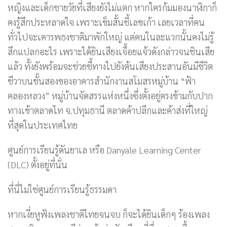
หญิงและเด็กชายวัยที่เสียงยังไม่แตก หากใครก้มมองนาฬิกาก็
คงรู้สึกประหลาดใจ เพราะเข็มสั้นชี้เลขเก้า เลยเวลาที่คน
ทั่วไปจะเคารพธงชาติมาพักใหญ่ แต่คนในละแวกนั้นคงไม่รู้
สึกแปลกอะไร เพราะได้ยินเสียงเจื้อยแจ้วดังกล่าวจนชินเสีย
แล้ว ทั้งยังพร้อมจะช่วยชี้ทางไปยังต้นเสียงประสานอันมีชีวิต
ชีวาบนชั้นสองของอาคารสำนักงานสโมสรหมู่บ้าน “ฟ้า
คลองหลวง” หมู่บ้านจัดสรรแห่งหนึ่งซึ่งตั้งอยู่ตรงข้ามกับปาก
ทางเข้าตลาดไท จ.ปทุมธานี ตลาดค้าปลีกและค้าส่งที่ใหญ่
ที่สุดในประเทศไทย
ศูนย์การเรียนรู้ดันยาเล หรือ Danyale Learning Center
(DLC) ตั้งอยู่ที่นั่น
ที่นี่ไม่ใช่ศูนย์การเรียนรู้ธรรมดา
หากเงี่ยหูฟังเพลงชาติไทยจนจบ ก็จะได้ยินเด็กๆ ร้องเพลง