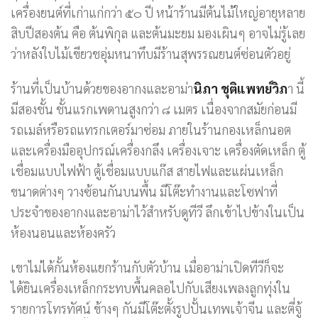
เครื่องยนต์ที่เก่าแก่กว่า ๕๐ ปี หน้าร้านมีต้นไม้ใหญ่อายุหลาย
สิบปีสองต้น คือ ต้นพิกุล และต้นมะยม มองเผินๆ อาจไม่รู้เลย
ว่าหลังใบไม้เขียวชอุ่มหนาทึบมีร้านสุพรรณยนต์ซ่อนตัวอยู่
ร้านที่เป็นบ้านด้วยของอากงและอาม่า
นิภา ชุติแพทย์วิภ
า นี้
มีสองชั้น ชั้นแรกเพดานสูงกว่า ๘ เมตร เนื่องจากสมัยก่อนมี
รถเมล์หรือรถแทรกเตอร์มาซ่อม ภายในร้านกองเหล็กนอต
และเครื่องมืออุปกรณ์เครื่องกลึง เครื่องเจาะ เครื่องตัดเหล็ก ตู้
เชื่อมแบบไฟฟ้า ตู้เชื่อมแบบแก๊ส สายไฟและแผ่นเหล็ก
ขนาดต่างๆ วางซ้อนกันบนพื้น มีโต๊ะทำงานและโซฟาที่
ประจำของอากงและอาม่าไว้สำหรับดูทีวี ลึกเข้าไปข้างในเป็น
ห้องนอนและห้องครัว
เขาไม่ได้กั้นห้องแยกร้านกับตัวบ้าน เมื่ออาม่าเปิดทีวีก็จะ
ได้ยินเครื่องเหล็กกระทบพื้นคลอไปกับเสียงเพลงลูกทุ่งใน
รายการโทรทัศน์ ข้างๆ กันมีโต๊ะตั้งรูปปั้นเทพเจ้าจีน และตี่จู้