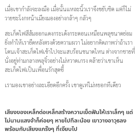
เมื่อเขากำลังจะลงมือ เมื่อนั้นแหละนิ้วเราจึงขยับชิด แต่ก็ไม่
วายชะโงกหน้าเมียงมองอย่างกล้าๆ กลัวๆ
สะเก็ดไฟสีส้มออกแดงกระเด้งกระดอนเหมือนพลุขนาดย่อม
ยิ่งทำให้เรายืดหลังตรงด้วยความผวา ไม่อยากคิดภาพว่าถ้าเรา
โดนเจ้าสะเก็ดไฟเข้าไปจะแสบร้อนขนาดไหน ต่างจากชายที่
นั่งอยู่ท่ามกลางพลุจิ๋วอย่างไม่หวาดเกรง คล้ายว่าเขาเห็น
สะเก็ดไฟเป็นเพื่อนรักสุดซี้
เรามองเขาอย่างละเอียดอีกครั้ง เขาดูเท่ไม่หยอกทีเดียว
เสียงของเหล็กต่อเหล็กสร้างความเข็ดฟันให้เราเล็กๆ แต่
ไม่นานแสงจ้าก็ค่อยๆ หายไปทีละน้อย เขาวางอาวุธลง
พร้อมกับเสียงแกร๊งๆ ที่เงียบไป