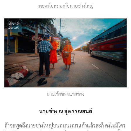
กระจกใบหมองกับนายช่างใหญ่
ยามเช้าของนายช่าง
นายช่าง ณ สุพรรณยนต์
ถ้าจะพูดถึงนายช่างใหญ่บนถนนเณรแก้วแล้วละก็ คงไม่มีใคร