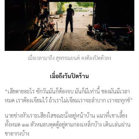
เมื่อเวลามาถึง สุพรรณยนต์ คงต้องปิดตัวลง
เมื่อถึงวันปิดร้าน
“เสียดายอะไร ซักวันมันก็ต้องจบ มันก็มีเท่านี้ ของมันมีเวลา
หมด เราต้องเจียมไว้ ถ้าเราไม่เจียมเราจะลำบาก เราจะทุกข์”
นายช่างหัวเราะเสียงใสขณะนั่งอยู่หน้าบ้าน แมวที่เขาเลี้ยง
ทั้งหมด ๑๑ ตัวหมอบคุดคู้อยู่ตามกองเหล็กบ้าง เดินเล่นผ่าน
ขาอากงบ้าง