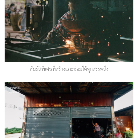
สัมผัสพิเศษที่สร้างและซ่อมได้ทุกสรรพสิ่ง