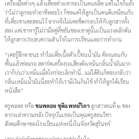
เครื่องมือต่างๆ แล้วเตี่ยอย่างเขาจะเป็นคนผลิต แต่ในใจก็แย้ง
ว่าไม่ว่าลูกจะทำอาชีพอะไร ก็ขอแค่ให้ลูกเป็นคนดีเหมือนกับ
ที่เตี่ยเขาเคยสอนไว้ อากงจึงไม่เคยขีดกรอบให้กับลูกสาวทั้ง
สอง แต่เขาหารู้ไม่ว่ามือคู่ที่ขยันของเขาคู่นั้นเป็นแรงผลักดัน
ให้ลูกสาวประสบความสำเร็จในการเรียนและการทำงาน
“เคยรู้สึกอายนะ ทำไมเตี่ยเนื้อตัวเปื้อนน้ำมัน ต้องนอนกับ
พื้นแล้วซ่อมรถ สตาร์ตเครื่องรถเสียงดังเหม็นกลิ่นน้ำมันมาก
เราก็บ่นว่าเหม็นเมื่อไหร่จะเลิกทำนี่…แม่ได้ยินก็ตอบกลับว่า
กลิ่นเหม็นน้ำมันนี่ละทำให้เรามีเงินกินใช้ ทำให้ลูกได้เรียน
หนังสือ”
ครูพลอย หรือ
ชมพลอย ชุติแพทย์วิภา
ลูกสาวคนที่ ๒ ของ
อากงเล่าความหลัง ปัจจุบันเธอเป็นคุณครูสอนวิชา
สังคมศึกษาของโรงเรียนแห่งหนึ่งในจังหวัดสุรินทร์
เธอเล่าว่าคำพูดของแม่จุดแสงสว่างในใจ