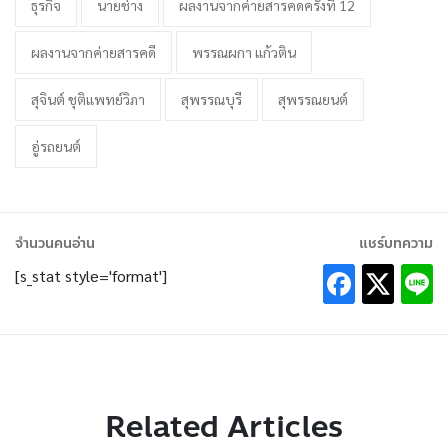
ธุรกิจ
นายช่าง
ผลงานจากค่ายสารคดครั้งที่ 12
ผลงานจากค่ายสารคดี
พรรณผกา แก้วติน
สุจินต์ ชุติแพทย์วิภา
สุพรรณบุรี
สุพรรณยนต์
อู่รถยนต์
จำนวนคนอ่าน
แชร์บทความ
[s_stat style='format']
Related Articles