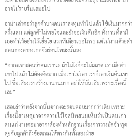
อาจไม่ราบรื่นเสมอไป
อาม่าเล่าต่อว่าลูกค้าบางคนเราลงทุนทำไปแล้ว ใช้เงินมากกว่า
ครึ่งแสน แต่ลูกค้าไม่พอใจและยังขอเงินคืนอีก ทิ้งงานที่สามี
เธอทำไว้อย่างไร้เยื่อใย แรกทีเดียวเธอโกรธ แต่ไม่นานด้วยคำ
สอนของอากงเธอจึงผ่อนโทสะนั้นลง
“อากงเขาสอนว่าคนเรานะ ถ้าไม่โง่ก็จะไม่ฉลาด เราเสียท่า
เขาไปแล้ว ไม่ต้องคิดมาก เมื่อเขาไม่เอา เราก็เอาเงินคืนเขา
ไป ชื่อเสียงเราสร้างมานานมาก อย่าให้มันเสียเพราะเรื่องนี้
เลย”
เธอเล่าว่าหลังจากนั้นอากงจะรอบคอบมากกว่าเดิม เพราะ
เรื่องนี้สาเหตุมาจากความไว้ใจสนิทสนมเห็นว่าเป็นคนเก่า
คนแก่ งานต่อมาอากงต้องทำหลักฐานเรื่องการวางมัดจำ พูด
คุยกับลูกค้าถึงข้อตกลงให้ตรงกันทั้งสองฝ่าย