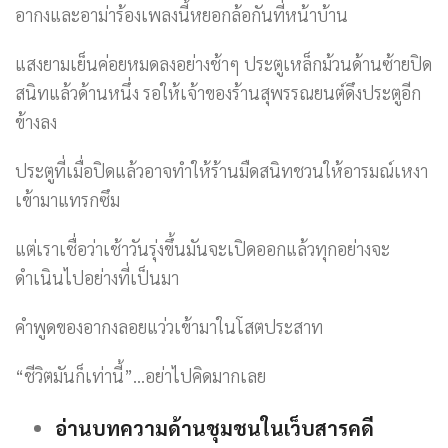
อากงและอาม่าร้องเพลงนี้หยอกล้อกันที่หน้าบ้าน
แสงยามเย็นค่อยหมดลงอย่างช้าๆ ประตูเหล็กม้วนด้านซ้ายปิด
สนิทแล้วด้านหนึ่ง รอให้เจ้าของร้านสุพรรณยนต์ดึงประตูอีก
ข้างลง
ประตูที่เมื่อปิดแล้วอาจทำให้ร้านมืดสนิทชวนให้อารมณ์เหงา
เข้ามาแทรกซึม
แต่เราเชื่อว่าเช้าวันรุ่งขึ้นมันจะเปิดออกแล้วทุกอย่างจะ
ดำเนินไปอย่างที่เป็นมา
คำพูดของอากงลอยแว่วเข้ามาในโสตประสาท
“ชีวิตมันก็เท่านี้”…อย่าไปคิดมากเลย
อ่านบทความด้านชุมชนในเว็บสารคดี