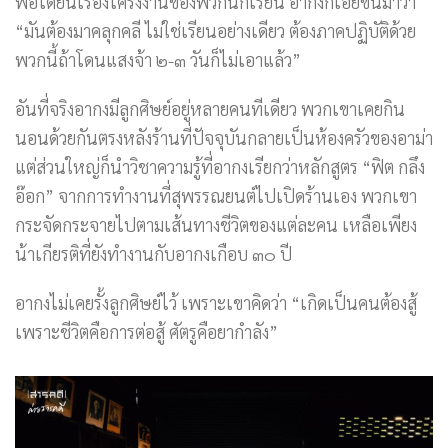
พอได้ยินเรื่องโครงงานของพวกนักเรียน อากงก็เอ่ยขึ้นมาว่า
“มันต้องมาคลุกคลี ไม่ใช่เรียนอย่างเดียว ต้องภาคปฏิบัติด้วย
พวกนี้ถ้าโดนแสงจ้า ๒-๓ วันก็ไม่เอาแล้ว”
อันที่จริงอากงมีลูกศิษย์อยู่หลายคนทีเดียว พวกเขาเคยกิน
นอนด้วยกันตรงหลังร้านที่ปัจจุบันกลายเป็นห้องครัวของอาม่า
แต่ส่วนใหญ่ก็นำวิชาความรู้ที่อากงเรียกว่าหลักสูตร “ฟิต กลึง
อ๊อก” จากการทำงานที่สุพรรณยนต์ไปเปิดร้านเอง พวกเขา
กระจัดกระจายไปตามเส้นทางชีวิตของแต่ละคน เหลือเพียง
น้าเกียรติที่ยังทำงานกับอากงเกือบ ๓๐ ปี
อากงไม่เคยรั้งลูกศิษย์ไว้ เพราะเขาคิดว่า “เกิดเป็นคนต้องสู้
เพราะชีวิตคือการต่อสู้ ศัตรูคือยากำลัง”