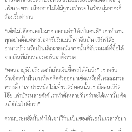
เพียง ๖ ขวบ เนื่องจากไม่ได้มีฐานะร่ำรวย ในวัยหนุ่มอากงก็
ต้องเริ่มทำงาน
“เตี่ยไม่ได้สอนอะไรมาก บอกแค่ว่าให้เป็นคนดี” เขาทำงาน
ทุกอย่างตั้งแต่ขายไอศกรีมริมแม่น้ำท่าจีนบ้าง เสิร์ฟโต๊ะ
อาหารบ้าง หรือเป็นเด็กฉายหนัง จากนั้นก็ขับรถเมล์ที่ซื้อได้
จากเงินที่เก็บหอมรอมริบมาทั้งหมด
“ตอนอายุยังไม่ถึง ๒๕ ก็เก็บเงินซื้อรถได้คันนึง” เขาหยิบ
ผ้าเช็ดหน้าผืนบางที่พกติดตัวออกมาเช็ดเหงื่อที่ไหลลงมาระ
หว่างคิ้ว “เราประหยัด ไม่เที่ยวเตร่ ตอนนั้นเขามีคอนเสิร์ต
โอ๊ย…ค่าบัตรหลายตังค์ เราทำตั้งหลายวันกว่าจะได้เท่านั้น คิด
แล้วก็ไม่ไปดีกว่า”
ความประหยัดนั้นทำให้เขามีร้านเป็นของตัวเองในเวลาต่อมา