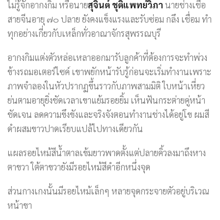
ไม่รู้จักอากงกิม หรือนาย
สุจินต์ ชุติแพทย์วิภา
นายช่างเชื้อ
สายจีนอายุ ๗๐ ปลาย ยังคงแข็งแรงและรับซ่อม กลึง เชื่อม ทำ
ทุกอย่างเกี่ยวกับเหล็กทั่วอาณาจักรสุพรรณบุรี
อากงกิมแต่งตัวหล่อเหลาออกมารับลูกค้าที่ต้องการจะทำพ่วง
ข้างรถมอเตอร์ไซค์ เขาพยักหน้ารับรู้ก่อนจะเริ่มทำงานเพราะ
ภาพจำลองในหัวปรากฏขึ้นราวกับภาพสามมิติ ใบหน้าเหี่ยว
ย่นตามอายุยิ่งชัดเวลาเขาแย้มรอยยิ้ม เห็นฟันกระต่ายคู่หน้า
ชัดเจน ลดความขึงขังและจริงจังตอนทำงานช่างได้อยู่โข ผมสี
ดำผสมขาวปาดเรียบแปล้ไปทางเดียวกัน
แผลรอยไหม้สีน้ำตาลเข้มยาวพาดตั้งแต่ปลายคิ้วลงมาถึงหาง
ตาขวา ใต้ตาขวายังมีรอยไหม้สีดำอีกหนึ่งจุด
ส่วนกางเกงนั้นมีรอยไหม้เล็กๆ หลายจุดกระจายตัวอยู่บริเวณ
หน้าขา