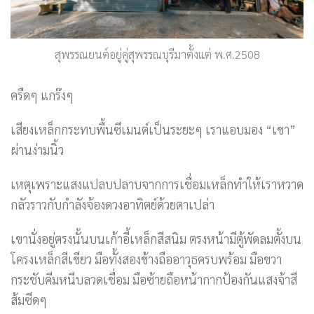
สุพรรณยนต์อยู่คู่สุพรรณบุรีมาตั้งแต่ พ.ศ.2508
ครืดๆ แกร๊งๆ
เสียงเหล็กกระทบพื้นซีเมนต์เป็นระยะๆ เราแอบมอง “เขา”
ผ่านง่ามนิ้ว
เหตุเพราะแสงแปลบปลาบจากการเชื่อมเหล็กทำให้เราหวาด
กลัวราวกับกำลังจ้องดวงอาทิตย์ด้วยตาเปล่า
เขานั่งอยู่ตรงนั้นบนเก้าอี้เหล็กสีสนิม ตรงหน้ามีตู้พัดลมตั้งบน
โครงเหล็กสีเขียว มือทั้งสองข้างถืออาวุธครบพร้อม มือขวา
กระชับคีมหนีบลวดเชื่อม มือซ้ายถือหน้ากากป้องกันแสงจ้าสี
ส้มซีดๆ