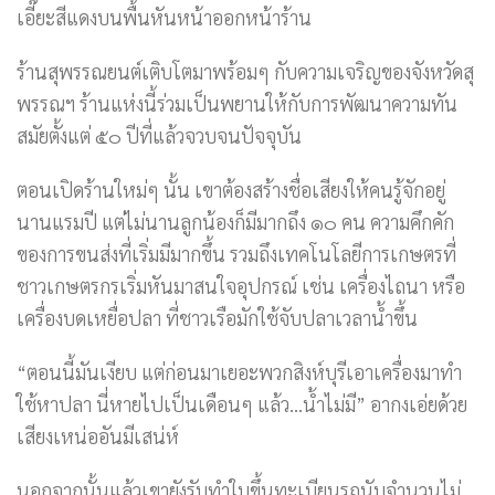
เอี๊ยะสีแดงบนพื้นหันหน้าออกหน้าร้าน
ร้านสุพรรณยนต์เติบโตมาพร้อมๆ กับความเจริญของจังหวัดสุ
พรรณฯ ร้านแห่งนี้ร่วมเป็นพยานให้กับการพัฒนาความทัน
สมัยตั้งแต่ ๕๐ ปีที่แล้วจวบจนปัจจุบัน
ตอนเปิดร้านใหม่ๆ นั้น เขาต้องสร้างชื่อเสียงให้คนรู้จักอยู่
นานแรมปี แต่ไม่นานลูกน้องก็มีมากถึง ๑๐ คน ความคึกคัก
ของการขนส่งที่เริ่มมีมากขึ้น รวมถึงเทคโนโลยีการเกษตรที่
ชาวเกษตรกรเริ่มหันมาสนใจอุปกรณ์ เช่น เครื่องไถนา หรือ
เครื่องบดเหยื่อปลา ที่ชาวเรือมักใช้จับปลาเวลาน้ำขึ้น
“ตอนนี้มันเงียบ แต่ก่อนมาเยอะพวกสิงห์บุรีเอาเครื่องมาทำ
ใช้หาปลา นี่หายไปเป็นเดือนๆ แล้ว…น้ำไม่มี” อากงเอ่ยด้วย
เสียงเหน่ออันมีเสน่ห์
นอกจากนั้นแล้วเขายังรับทำใบขึ้นทะเบียนรถนับจำนวนไม่