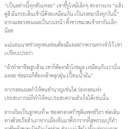
“เป็นอย่างนี้ทุกตัวแหละ” เขาชี้รูไหม้เล็กๆ ตรงกางเกง “แล้ว
ดูสิ มันกระเด็นเข้านี่ด้วยเหมือนกัน เป็นรอยมาถึงทุกวันนี้”
อากงแตะรอยแผลเป็นบนหน้า คิ้วขาวขมวดเข้าหากันเล็ก
น้อย
แน่นอนนายช่างทุกคนย่อมต้องมีแผลฝากความทรงจำไว้ เขา
เปรียบเปรยว่า
“ถ้าทำอาชีพสูบส้วม เขาก็ต้องกล้าโกยมูล เหมือนกับเรานั่น
แหละ ซ่อมรถก็ต้องกล้าคลุกฝุ่น เปื้อนน้ำมัน”
หากรอยแผลทำให้คนชำนาญเช่นใด ร่องรอยแห่ง
ประสบการณ์ก็ทำให้คนประสบความสำเร็จได้เช่นนั้น
อากงกิมเป็นลูกคนที่ ๒ ของครอบครัวชุติแพทย์วิภา พ่อเดิน
ทางด้วยเรือสำเภาจากเมืองจีนมาตั้งรกรากที่สุพรรณบุรีทำ
อาชีพค้าขายเปิดร้านโชห่วย ส่วนแม่เสียไปตั้งแต่อากงอายุ