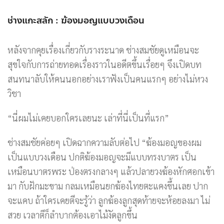
ช่างแกะสลัก : ฆ้องมอญแบบวงเดือน
หลังจากคุยเรื่องเกี่ยวกับรางระนาด ช่างสมชัยดูเหมือนจะ
สุขใจกับการถ่ายทอดเรื่องราวในอดีตขึ้นเรื่อยๆ จึงเปิดบท
สนทนาลับให้คนนอกอย่างเราฟังเป็นคนแรกๆ อย่างไม่หวง
วิชา
“นี่ผมไม่เคยบอกใครเลยนะ เล่าที่นี่เป็นที่แรก”
ช่างสมชัยค่อยๆ เปิดฉากความลับต่อไป “ฆ้องมอญของผม
เป็นแบบวงเดือน ปกติฆ้องมอญจะมีแบบทรงบาตร เป็น
เหมือนบาตรพระ ป่องตรงกลางๆ แล้วปลายวงฆ้องหักศอกเข้า
มา กับฝักมะขาม กลมเหมือนยกฆ้องไทยตะแคงขึ้นเลย ปาก
จะแคบ ถ้าใครเคยตีจะรู้ว่า ลูกฆ้องลูกสุดท้ายจะห้อยลงมา ไม่
สวย เวลาตีก็ลำบากต้องเอาไม้งัดลูกขึ้น