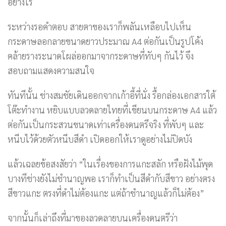
อย่างไร
ระหว่างรอคำตอบ สายตาของเราก็พลันเหลือบไปเห็น
กระดาษลอกลายขนาดยาวประมาณ A4 ต่อกันเป็นรูปโค้ง
คล้ายรางระนาดโผล่ออกมาจากระดาษที่ทับๆ กันไว้ จึง
สอบถามแสดงความสนใจ
ทันทีนั้น ช่างสมชัยเดินออกจากเก้าอี้ที่นั่ง รื้อกล่องเอกสารใต้
โต๊ะทำงาน หยิบแบบลวดลายไทยที่เขียนบนกระดาษ A4 แล้ว
ต่อกันเป็นกระสวนขนาดเท่าเครื่องดนตรีจริง ที่พับๆ และ
หนีบไว้ด้วยตัวหนีบสีดำ เปิดออกให้เราดูอย่างไม่ปิดบัง
แล้วเฉลยข้อสงสัยว่า “ในเรื่องของการแกะสลัก หรือฝังไม้พุด
บางทีช่างยังไม่ชำนาญพอ เราก็ทำเป็นสีดำกับสีขาว อย่างตรง
สีขาวแกะ ตรงที่ดำไม่ต้องแกะ แต่ถ้าชำนาญแล้วก็ไม่ต้อง”
จากนั้นก็เล่าถึงที่มาของลวดลายบนเครื่องดนตรีว่า