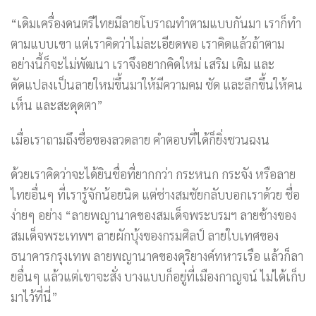
“เดิมเครื่องดนตรีไทยมีลายโบราณทำตามแบบกันมา เราก็ทำ
ตามแบบเขา แต่เราคิดว่าไม่ละเอียดพอ เราคิดแล้วถ้าตาม
อย่างนี้ก็จะไม่พัฒนา เราจึงอยากคิดใหม่ เสริม เติม และ
ดัดแปลงเป็นลายใหม่ขึ้นมาให้มีความคม ชัด และลึกขึ้นให้คน
เห็น และสะดุดตา”
เมื่อเราถามถึงชื่อของลวดลาย คำตอบที่ได้ก็ยิ่งชวนฉงน
ด้วยเราคิดว่าจะได้ยินชื่อที่ยากกว่า กระหนก กระจัง หรือลาย
ไทยอื่นๆ ที่เรารู้จักน้อยนิด แต่ช่างสมชัยกลับบอกเราด้วย ชื่อ
ง่ายๆ อย่าง “ลายพญานาคของสมเด็จพระบรมฯ ลายช้างของ
สมเด็จพระเทพฯ ลายผักบุ้งของกรมศิลป์ ลายใบเทศของ
ธนาคารกรุงเทพ ลายพญานาคของดุริยางค์ทหารเรือ แล้วก็ลา
ยอื่นๆ แล้วแต่เขาจะสั่ง บางแบบก็อยู่ที่เมืองกาญจน์ ไม่ได้เก็บ
มาไว้ที่นี่”