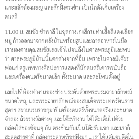
แกะสลักฆ้องมอญ และตึกฝั่งตรงข้ามเป็นโกดังเก็บเครื่อง
ดนตรี
11.00 น. สมชัย ชำพาลี ในชุดกางเกงสีกรมท่าเสื้อสีแดงเลือด
หมู ก้าวออกมาจากหลังบ้านพร้อมธูปและถาดอาหารในมือ
เรามองตามคุณสมชัยเลยเข้าไปจนถึงในศาลพระภูมิและพบ
ว่า ศาลพระภูมิบ้านนี้แตกต่างจากที่อื่น เพราะในศาลมีเศียร
พ่อแก่ ครูเทพทางศิลปะการแสดงที่นักดนตรีเคารพนับถือ
และเครื่องดนตรีขนาดเล็ก ทั้งระนาด และตะโพนตั้งอยู่
เลยไปที่ห้องทำงานของช่าง ประดับด้วยพระบรมฉายาลักษณ์
ขนาดใหญ่ และพระฉายาลักษณ์ของสมเด็จพระเทพรัตนราช
สุดาฯ สยามบรมราชกุมารี เครื่องดนตรีทั้งขนาดจริงและขนาด
จำลอง ถ้วยรางวัลต่างๆ และโต๊ะทำงาน ใต้โต๊ะเต็มไปด้วย
กล่องใส่ของซ้อนๆ กัน ตรงข้ามกับเป็นโต๊ะรับแขก และเราก็
สะดุดสายตาที่ กล่องกระดาษทิชชู่ฝังมุก …เราได้แต่แอบคิดใน