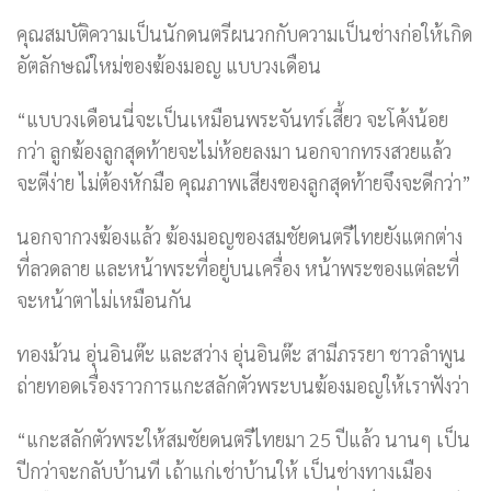
คุณสมบัติความเป็นนักดนตรีผนวกกับความเป็นช่างก่อให้เกิด
อัตลักษณ์ใหม่ของฆ้องมอญ แบบวงเดือน
“แบบวงเดือนนี่จะเป็นเหมือนพระจันทร์เสี้ยว จะโค้งน้อย
กว่า ลูกฆ้องลูกสุดท้ายจะไม่ห้อยลงมา นอกจากทรงสวยแล้ว
จะตีง่าย ไม่ต้องหักมือ คุณภาพเสียงของลูกสุดท้ายจึงจะดีกว่า”
นอกจากวงฆ้องแล้ว ฆ้องมอญของสมชัยดนตรีไทยยังแตกต่าง
ที่ลวดลาย และหน้าพระที่อยู่บนเครื่อง หน้าพระของแต่ละที่
จะหน้าตาไม่เหมือนกัน
ทองม้วน อุ่นอินต๊ะ และสว่าง อุ่นอินต๊ะ สามีภรรยา ชาวลำพูน
ถ่ายทอดเรื่องราวการแกะสลักตัวพระบนฆ้องมอญให้เราฟังว่า
“แกะสลักตัวพระให้สมชัยดนตรีไทยมา 25 ปีแล้ว นานๆ เป็น
ปีกว่าจะกลับบ้านที เถ้าแก่เช่าบ้านให้ เป็นช่างทางเมือง