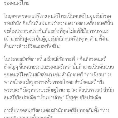
ของดนตรีไทย
ในยุคทองของดนตรีไทย ดนตรีไทยเป็นดนตรีในอุปถัมภ์ของ
ราชสำนัก จึงเป็นที่แน่นอนว่าความงดงามของเครื่องดนตรีนั้น
จะต้องประกวดประชันกันอย่างที่สุด ไม่แพ้ฝีมือการบรรเลง
เจ้านายชั้นสูงจะเป็นผู้อุปถัมภ์นักดนตรีในทุกๆ ด้าน ทั้งใน
ด้านการดำรงชีวิตและทรัพย์สิน
ในปลายสมัยรัชกาลที่ 4 ถึงสมัยรัชกาลที่ 7 จึงเกิดวงดนตรี
สำคัญๆ ขึ้นหลายวง และวงดนตรีเหล่านั้นก็กลายเป็นต้นแบบ
ของดนตรีไทยในสมัยต่อมา เช่น สำนักดนตรี “ทางฝั่งธน” วง
พาทยโกศล มีครูจางวางทั่ว พาทยโกศล สำนักดนตรี “ฝั่ง
พระนคร” มีครูหลวงประดิษฐไพเราะ (ศร ศิลปบรรเลง) สำนัก
ดนตรีดุริยประณีต “บ้านบางลำพู” มีครูศุข ดุริยประณีต
การสืบทอดดนตรีของแต่ละสำนักดนตรีสืบทอดกันทั้ง “ทาง
เพลง” และ “เครื่องดนตรี”