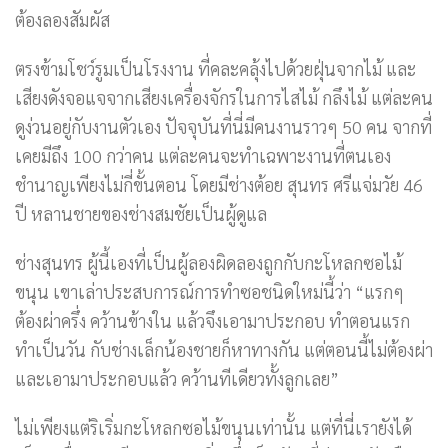
ต้องลองสัมผัส
ตรงข้ามโชว์รูมเป็นโรงงาน ที่คละคลุ้งไปด้วยฝุ่นจากไม้ และ
เสียงดังจอแจจากเสียงเครื่องจักรในการไสไม้ กลึงไม้ แต่ละคน
ดูง่วนอยู่กับงานตัวเอง ปัจจุบันที่นี่มีคนงานราวๆ 50 คน จากที่
เคยมีถึง 100 กว่าคน แต่ละคนจะทำเฉพาะงานที่ตนเอง
ชำนาญเพียงไม่กี่ขั้นตอน โดยมีช่างต้อย สุนทร ศรีแจ่มวัย 46
ปี หลานชายของช่างสมชัยเป็นผู้ดูแล
ช่างสุนทร ผู้นี้เองที่เป็นผู้ลองผิดลองถูกกับกะโหลกซอไม้
ขนุน เขาเล่าประสบการณ์การทำซอชนิดใหม่นี้ว่า “แรกๆ
ต้องผ่าครึ่ง คว้านข้างใน แล้วจึงเอามาประกอบ ทำตอนแรก
ทำเป็นวัน กับช่างเล็กน้องชายก็หาทางกัน แต่ตอนนี้ไม่ต้องผ่า
และเอามาประกอบแล้ว คว้านทีเดียวทั้งลูกเลย”
ไม่เพียงแต่ริเริ่มกะโหลกซอไม้ขนุนเท่านั้น แต่ที่นี่เรายังได้