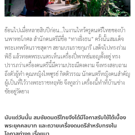
ย้อนไปเมื่อหลายสิบปีก่อน…ในงานไหว้ครูดนตรีไทยของบ้า
นพาทยโกศล สำนักดนตรีมีชื่อ “ทางฝั่งธน” ครั้งนั้นสมเด็จ
พระเทพรัตนราชสุดาฯ สยามบรมราชกุมารี เสด็จไปทรงร่วม
พิธี แล้วทอดพระเนตรเห็นเครื่องปี่พาทย์มอญตั้งอยู่ ทรง
ปรารภว่าเครื่องดนตรีนี้มีความประณีตงดงาม จึงทรงสอบถาม
ถึงตัวผู้ทำ คุณหญิงไพฑูรย์ กิตติวรรณ นักดนตรีหญิงคนสำคัญ
ผู้เป็นที่ไว้วางพระราชหฤทัย จึงทูลว่า เครื่องนี้ทำที่บ้านช่าง
ชัยอยู่วัดยาง
นับแต่วันนั้น สมชัยดนตรีไทยจึงได้มีโอกาสรับใช้ใต้เบื้อง
พระยุคคลบาท และถวายเครื่องดนตรีสำหรับทรงใน
โอกาสต่างๆ เรื่อยมา