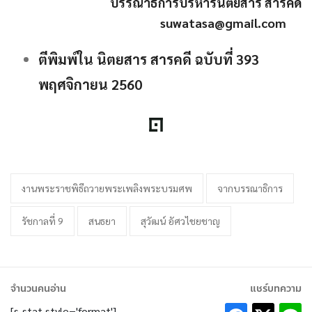
บรรณาธิการบริหารนิตยสาร สารคดี
suwatasa@gmail.com
ตีพิมพ์ใน นิตยสาร สารคดี ฉบับที่ 393
พฤศจิกายน 2560
งานพระราชพิธีถวายพระเพลิงพระบรมศพ
จากบรรณาธิการ
รัชกาลที่ 9
สนธยา
สุวัฒน์ อัศวไชยชาญ
จำนวนคนอ่าน
แชร์บทความ
[s_stat style='format']