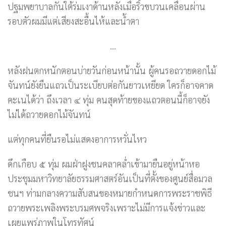
ปฐมพยาบาลกันใต้ร่มเงาด้านหลังเมื่อริ้วขบวนเคลื่อนผ่าน
รอบตัวผมมีแต่เสียงสะอื้นไห้และน้ำตา
…
หลังฝนตกหนักตอนบ่ายวันก่อนหน้านั้น ผู้คนรอถวายดอกไม้
จันทน์ยังยืนแถวเป็นระเบียบต่อกันยาวเหยียด ใครก็อาจคาด
คะเนได้ว่า ถึงเวลา ๔ ทุ่ม คนสุดท้ายของแถวตอนนี้ก็อาจยัง
ไม่ได้ถวายดอกไม้จันทน์
แต่ทุกคนที่ยืนรอไม่แสดงอาการหวั่นไหว
ดึกเกือบ ๕ ทุ่ม ผมฝ่าฝูงชนคลาคล่ำเข้ามายืนอยู่หน้าหอ
ประชุมมหาวิทยาลัยธรรมศาสตร์อันเป็นที่ตั้งของศูนย์สื่อมวล
ชนฯ ท่ามกลางความสับสนของหมายกำหนดการพระราชพิธี
ถวายพระเพลิงพระบรมศพจริงเพราะไม่มีการแจ้งข่าวและ
เผยแพร่ภาพในโทรทัศน์