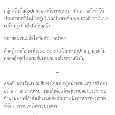
กลุ่มควันที่ลอยปกคลุมเหนือพระเมรุมาศในความมืดทำให้
ประชาชนที่นั่งเฝ้าอยู่บริเวณนั้นต่างจ้องมองมวลสีเทาที่แปร
เปลี่ยนรูปร่างไปไม่หยุดนิ่ง
หลายคนพนมมือไหว้แล้วปาดน้ำตา
สักครู่ดูเหมือนควันจะจางหาย แต่ไม่นานก็ปรากฏกลุ่มควัน
ลอยคลุ้งชุดใหม่ผมยืนเหม่อมองด้วยความนิ่งงัน
…
สองสัปดาห์ถัดมา ผมยืนทำใจสงบอยู่หน้าพระเมรุมาศสีทอง
อร่าม ท่ามกลางบรรยากาศอันค่อนข้างวุ่นวายของประชาชน
จำนวนมากที่กำลังเดินชมและถ่ายภาพนิทรรศการพระราช
พิธีถวายพระเพลิงพระบรมศพ