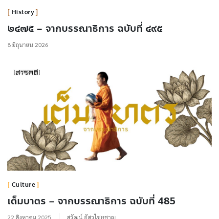
History
๒๔๗๕ – จากบรรณาธิการ ฉบับที่ ๔๙๕
8 มิถุนายน 2026
Culture
เต็มบาตร – จากบรรณาธิการ ฉบับที่ 485
22 สิงหาคม 2025
สุวัฒน์ อัศวไชยชาญ