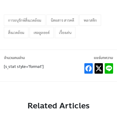
การอนุรักษ์สิ่งแวดล้อม
นิตยสาร สารคดี
พลาสติก
สิ่งแวดล้อม
เซลลูลอยด์
เรื่องเด่น
จำนวนคนอ่าน
แชร์บทความ
[s_stat style='format']
Related Articles