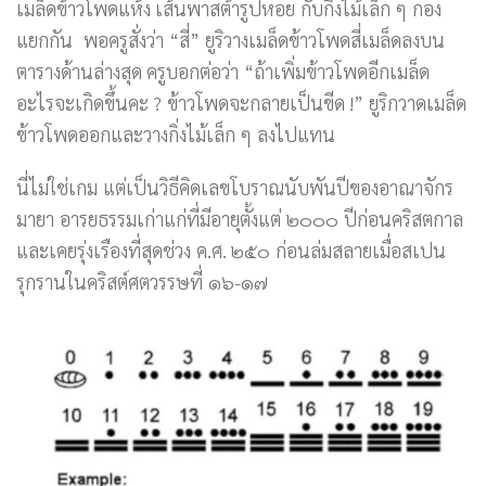
เมล็ดข้าวโพดแห้ง เส้นพาสต้ารูปหอย กับกิ่งไม้เล็ก ๆ กอง
แยกกัน พอครูสั่งว่า “สี่” ยูริวางเมล็ดข้าวโพดสี่เมล็ดลงบน
ตารางด้านล่างสุด ครูบอกต่อว่า “ถ้าเพิ่มข้าวโพดอีกเมล็ด
อะไรจะเกิดขึ้นคะ ? ข้าวโพดจะกลายเป็นขีด !” ยูริกวาดเมล็ด
ข้าวโพดออกและวางกิ่งไม้เล็ก ๆ ลงไปแทน
นี่ไม่ใช่เกม แต่เป็นวิธีคิดเลขโบราณนับพันปีของอาณาจักร
มายา อารยธรรมเก่าแก่ที่มีอายุตั้งแต่ ๒๐๐๐ ปีก่อนคริสตกาล
และเคยรุ่งเรืองที่สุดช่วง ค.ศ. ๒๕๐ ก่อนล่มสลายเมื่อสเปน
รุกรานในคริสต์ศตวรรษที่ ๑๖-๑๗