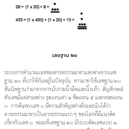
เลขฐาน ๒๐
ระบบการคำนวณเลขของอารยธรรมมายาแตกต่างจากเลข
ฐาน ๑๐ ที่เราใช้กันอยู่ในปัจจุบัน ชาวมายาใช้เลขฐาน ๒๐
สันนิษฐานว่ามาจากการนับรวมนิ้วมือและนิ้วเท้า สัญลักษณ์
ตัวเลขมีแค่สามอย่าง จุดแทนค่า ๑ ขีดแทน ๕ และหอยแทน
๐ การค้นพบเลข ๐ มีความสำคัญอย่างยิ่งและนับได้ว่า
อารยธรรมมายาเป็นอารยธรรมแรก ๆ ของโลกที่มีแนวคิด
เกี่ยวกับเลข ๐ ขณะที่เลขฐาน ๑๐ มีระบบคิดเลขแบบ ๑,