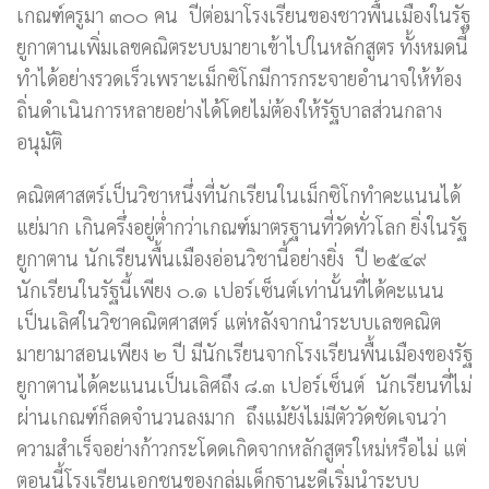
เกณฑ์ครูมา ๓๐๐ คน ปีต่อมาโรงเรียนของชาวพื้นเมืองในรัฐ
ยูกาตานเพิ่มเลขคณิตระบบมายาเข้าไปในหลักสูตร ทั้งหมดนี้
ทำได้อย่างรวดเร็วเพราะเม็กซิโกมีการกระจายอำนาจให้ท้อง
ถิ่นดำเนินการหลายอย่างได้โดยไม่ต้องให้รัฐบาลส่วนกลาง
อนุมัติ
คณิตศาสตร์เป็นวิชาหนึ่งที่นักเรียนในเม็กซิโกทำคะแนนได้
แย่มาก เกินครึ่งอยู่ต่ำกว่าเกณฑ์มาตรฐานที่วัดทั่วโลก ยิ่งในรัฐ
ยูกาตาน นักเรียนพื้นเมืองอ่อนวิชานี้อย่างยิ่ง ปี ๒๕๔๙
นักเรียนในรัฐนี้เพียง ๐.๑ เปอร์เซ็นต์เท่านั้นที่ได้คะแนน
เป็นเลิศในวิชาคณิตศาสตร์ แต่หลังจากนำระบบเลขคณิต
มายามาสอนเพียง ๒ ปี มีนักเรียนจากโรงเรียนพื้นเมืองของรัฐ
ยูกาตานได้คะแนนเป็นเลิศถึง ๘.๓ เปอร์เซ็นต์ นักเรียนที่ไม่
ผ่านเกณฑ์ก็ลดจำนวนลงมาก ถึงแม้ยังไม่มีตัววัดชัดเจนว่า
ความสำเร็จอย่างก้าวกระโดดเกิดจากหลักสูตรใหม่หรือไม่ แต่
ตอนนี้โรงเรียนเอกชนของกลุ่มเด็กฐานะดีเริ่มนำระบบ