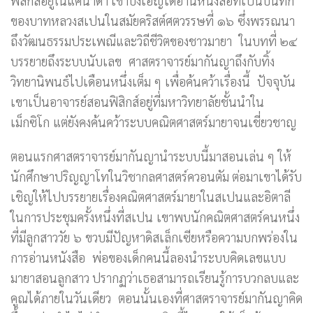
ฟิสิกส์อยู่ในแคนาดา เขาบังเอิญได้อ่านหนังสือที่เป็นบันทึก
ของบาทหลวงสเปนในสมัยคริสต์ศตวรรษที่ ๑๖ ซึ่งพรรณนา
ถึงวัฒนธรรมประเพณีและวิถีชีวิตของชาวมายา ในบทที่ ๒๔
บรรยายถึงระบบนับเลข ศาสตราจารย์มากันญาถึงกับทิ้ง
วิทยานิพนธ์ไปเดือนหนึ่งเต็ม ๆ เพื่อค้นคว้าเรื่องนี้ ปัจจุบัน
เขาเป็นอาจารย์สอนฟิสิกส์อยู่ที่มหาวิทยาลัยชั้นนำใน
เม็กซิโก แต่ยังคงค้นคว้าระบบคณิตศาสตร์มายาจนเชี่ยวชาญ
ตอนแรกศาสตราจารย์มากันญานำระบบนี้มาสอนเล่น ๆ ให้
นักศึกษาปริญญาโทในวิชากลศาสตร์ควอนตัม ต่อมาเขาได้รับ
เชิญให้ไปบรรยายเรื่องคณิตศาสตร์มายาในสเปนและอิตาลี
ในการประชุมครั้งหนึ่งที่สเปน เขาพบนักคณิตศาสตร์คนหนึ่ง
ที่มีลูกสาววัย ๖ ขวบมีปัญหาดิสเล็กเซียหรือความบกพร่องใน
การอ่านหนังสือ พ่อของเด็กคนนี้ลองนำระบบคิดเลขแบบ
มายาสอนลูกสาว ปรากฏว่าเธอสามารถเรียนรู้การบวกลบและ
คูณได้ภายในวันเดียว ตอนนั้นเองที่ศาสตราจารย์มากันญาคิด