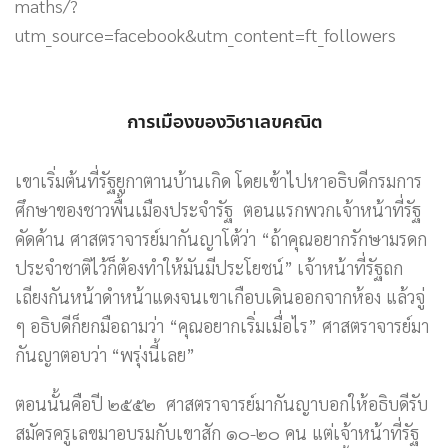
maths/?
utm_source=facebook&utm_content=ft_followers
การเมืองของวิชาเลขคณิต
เขาเริ่มต้นที่รัฐยูกาตานบ้านเกิด โดยเข้าไปหาอธิบดีกรมการ
ศึกษาของชาวพื้นเมืองประจำรัฐ ตอนแรกพวกเจ้าหน้าที่รัฐ
คัดค้าน ศาสตราจารย์มากันญาโต้ว่า “ถ้าคุณอยากรักษามรดก
ประจำชาติไว้ก็ต้องทำให้มันมีประโยชน์” เจ้าหน้าที่รัฐถก
เถียงกันหน้าดำหน้าแดงจนเขาเกือบเดินออกจากห้อง แล้วจู่
ๆ อธิบดีก็ยกมือถามว่า “คุณอยากเริ่มเมื่อไร” ศาสตราจารย์มา
กันญาตอบว่า “พรุ่งนี้เลย”
ตอนนั้นคือปี ๒๕๕๒ ศาสตราจารย์มากันญาบอกให้อธิบดีรับ
สมัครครูเลขมาอบรมกับเขาสัก ๑๐-๒๐ คน แต่เจ้าหน้าที่รัฐ