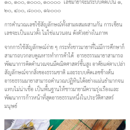
๑๐, ๑๐๐, ๑๐๐๐, ๑๐๐๐๐ เลขมายาจะมีระบบคิดเป็น ๑,
๒๐, ๔๐๐, ๘๐๐๐, ๑๖๐๐๐
การคำนวณเลขใช้สัญลักษณ์ทั้งสามผสมผสานกัน การเขียน
เลขจะเป็นแนวตั้ง ไม่ใช่แนวนอน ดังตัวอย่างในภาพ
จากการใช้สัญลักษณ์ง่าย ๆ กระทั่งชาวมายาที่ไม่มีการศึกษาก็
สามารถบวกลบคูณหารทำการค้าได้ อารยธรรมมายาสามารถ
พัฒนาการคิดคำนวณจนมีคณิตศาสตร์ขั้นสูง อาศัยแค่ตาเปล่า
สัญลักษณ์จากสิ่งของธรรมชาติ และระบบคิดเลขข้างต้น
อารยธรรมมายาสามารถคำนวณปฏิทินได้อย่างแม่นยำมากจน
แทบไม่น่าเชื่อ เป็นพื้นฐานให้ชาวมายามีความรุ่งเรืองและ
พัฒนาการก้าวหน้าที่สุดอารยธรรมหนึ่งในประวัติศาสตร์
มนุษย์