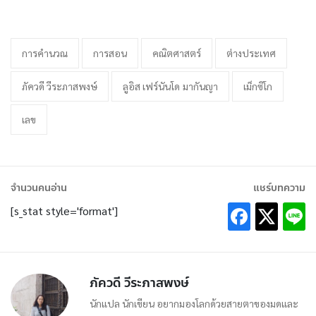
การคำนวณ
การสอน
คณิตศาสตร์
ต่างประเทศ
ภัควดี วีระภาสพงษ์
ลูอิส เฟร์นันโด มากันญา
เม็กซิโก
เลข
จำนวนคนอ่าน
แชร์บทความ
[s_stat style='format']
ภัควดี วีระภาสพงษ์
นักแปล นักเขียน อยากมองโลกด้วยสายตาของมดและ