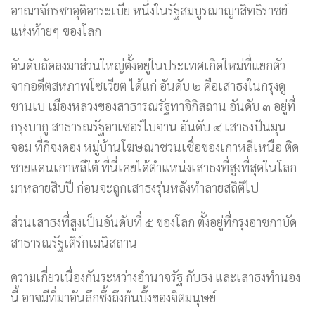
อาณาจักรซาอุดิอาระเบีย หนึ่งในรัฐสมบูรณาญาสิทธิราชย์
แห่งท้ายๆ ของโลก
อันดับถัดลงมาส่วนใหญ่ตั้งอยู่ในประเทศเกิดใหม่ที่แยกตัว
จากอดีตสหภาพโซเวียต ได้แก่ อันดับ ๒ คือเสาธงในกรุงดู
ชานเบ เมืองหลวงของสาธารณรัฐทาจิกิสถาน อันดับ ๓ อยู่ที่
กรุงบากู สาธารณรัฐอาเซอร์ไบจาน อันดับ ๔ เสาธงปันมุน
จอม ที่กิจงดอง หมู่บ้านโฆษณาชวนเชื่อของเกาหลีเหนือ ติด
ชายแดนเกาหลีใต้ ที่นี่เคยได้ตำแหน่งเสาธงที่สูงที่สุดในโลก
มาหลายสิบปี ก่อนจะถูกเสาธงรุ่นหลังทำลายสถิติไป
ส่วนเสาธงที่สูงเป็นอันดับที่ ๕ ของโลก ตั้งอยู่ที่กรุงอาชกาบัด
สาธารณรัฐเติร์กเมนิสถาน
ความเกี่ยวเนื่องกันระหว่างอำนาจรัฐ กับธง และเสาธงทำนอง
นี้ อาจมีที่มาอันลึกซึ้งถึงก้นบึ้งของจิตมนุษย์