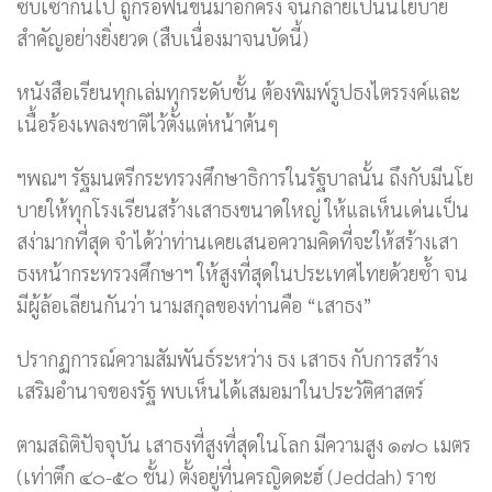
ซบเซากันไป ถูกรื้อฟื้นขึ้นมาอีกครั้ง จนกลายเป็นนโยบาย
สำคัญอย่างยิ่งยวด (สืบเนื่องมาจนบัดนี้)
หนังสือเรียนทุกเล่มทุกระดับชั้น ต้องพิมพ์รูปธงไตรรงค์และ
เนื้อร้องเพลงชาติไว้ตั้งแต่หน้าต้นๆ
ฯพณฯ รัฐมนตรีกระทรวงศึกษาธิการในรัฐบาลนั้น ถึงกับมีนโย
บายให้ทุกโรงเรียนสร้างเสาธงขนาดใหญ่ ให้แลเห็นเด่นเป็น
สง่ามากที่สุด จำได้ว่าท่านเคยเสนอความคิดที่จะให้สร้างเสา
ธงหน้ากระทรวงศึกษาฯ ให้สูงที่สุดในประเทศไทยด้วยซ้ำ จน
มีผู้ล้อเลียนกันว่า นามสกุลของท่านคือ “เสาธง”
ปรากฏการณ์ความสัมพันธ์ระหว่าง ธง เสาธง กับการสร้าง
เสริมอำนาจของรัฐ พบเห็นได้เสมอมาในประวัติศาสตร์
ตามสถิติปัจจุบัน เสาธงที่สูงที่สุดในโลก มีความสูง ๑๗๐ เมตร
(เท่าตึก ๔๐-๕๐ ชั้น) ตั้งอยู่ที่นครญิดดะฮ์ (Jeddah) ราช