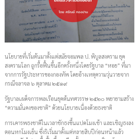
นโยบายที่เริ่มต้นมาตั้งแต่สมัยจอมพล ป. พิบูลสงคราม ยุค
สงครามโลก ถูกรื้อฟื้นขึ้นอีกครั้งหนึ่งโดยรัฐบาล “หอย” ที่มา
จากการรัฐประหารของกองทัพ โดยอ้างเหตุความวุ่นวายจาก
กรณีจลาจล ๖ ตุลาคม ๒๕๑๙
รัฐบาลเผด็จการพลเรือนยุคต้นทศวรรษ ๒๕๒๐ พยายามสร้าง
“ความมั่นคงของชาติ” ด้วยนโยบายเนื่องด้วยธงชาติ
การเคารพธงชาติในเวลาชักธงขึ้นแปดโมงเช้า และเชิญธงลง
ตอนหกโมงเย็น ซึ่งริเริ่มมาตั้งแต่หลายสิบปีก่อนหน้าแล้ว