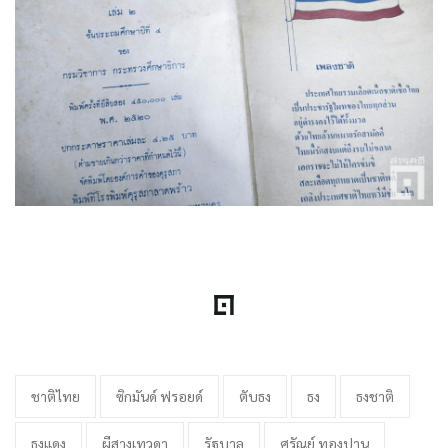
ชาติไทย
ซิกมันด์ ฟรอยด์
ตับธง
ธง
ธงชาติ
ธงแดง
ผีสางเทวดา
รัฐบาล
ศรัณย์ ทองปาน