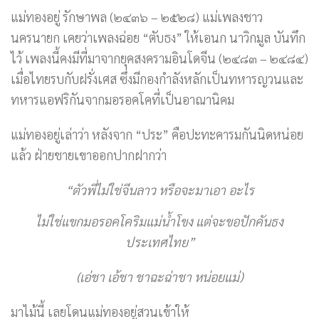
แม่ทองอยู่ รักษาพล (๒๔๓๖ – ๒๕๒๘) แม่เพลงชาว
นครนายก เคยว่าเพลงฉ่อย “ตับธง” ให้เอนก นาวิกมูล บันทึก
ไว้ เพลงนี้คงมีที่มาจากยุคสงครามอินโดจีน (๒๔๘๓ – ๒๔๘๔)
เมื่อไทยรบกับฝรั่งเศส ซึ่งมีกองกำลังหลักเป็นทหารญวนและ
ทหารแอฟริกันจากมอรอคโคที่เป็นอาณานิคม
แม่ทองอยู่เล่าว่า หลังจาก “ประ” คือปะทะคารมกันนิดหน่อย
แล้ว ฝ่ายชายเขาออกปากฝากว่า
“ตัวพี่ไม่ใช่จีนลาว หรือจะมาเอา อะไร
ไม่ใช่แขกมอรอคโคริมแม่น้ำโขง แต่จะขอปักคันธง
ประเทศไทย”
(เอ่ชา เอ้ชา ชาฉะฉ่าชา หน่อยแม่)
มาไม้นี้ เลยโดนแม่ทองอยู่สวนเข้าให้