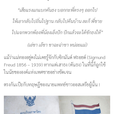
“เสียแรงแกแบกคันธง บอกกะพี่ตรงๆ ออกไป
ให้เอากลับไปถิ่นไปฐาน กลับไปคืนบ้าน ละก็ พี่ชาย
ไปแจกพวกพ้องพี่น้องเอ็งปัก ปักแล้วจะได้ชักธงให้”
(เอ่ชา เอ้ชา ชาฉะฉ่าชา หน่อยแม่)
แม้ว่าแม่ทองอยู่คงไม่เคยรู้จักกับซิกมันด์ ฟรอยด์ (Sigmund
Freud 1856 – 1939) หากแต่เสาธง (คันธง) ในที่นี้ก็ถูกใช้
ในนัยขององค์แห่งเพศชายอย่างชัดเจน
ตรงกันเป๊ะกับทฤษฎีของนายแพทย์ชาวออสเตรียผู้นั้น !