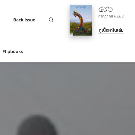
๔๙๖
กรกฎาคม ๒๕๖๙
Back Issue
ดูเนื้อหาในเล่ม
Flipbooks