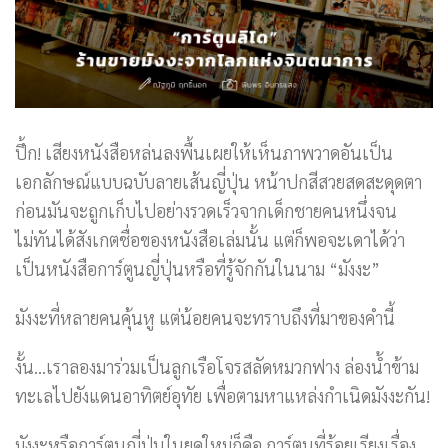
ปึ้ก! เสียงหนังสือหล่นลงพื้นเผยให้เห็นภาพวาดอันเป็น
เอกลักษณ์แบบฉบับลายเส้นญี่ปุ่น หน้าปกสีสวยสดสะดุดตา
ก่อนมันจะถูกเก็บไปอย่างรวดเร็วจากเด็กชายคนหนึ่งจน
ไม่ทันได้สังเกตชื่อของหนังสือเล่มนั้น แต่ก็พอจะเดาได้ว่า
เป็นหนังสือการ์ตูนญี่ปุ่นหรือที่รู้จักกันในนาม “มังงะ”
มังงะที่หลายคนคุ้นหู แต่น้อยคนจะทราบถึงที่มาของคำนี้
งั้น…เราลองมาร่วมเป็นลูกเรือโจรสลัดหมวกฟาง ล่องน้ำข้าม
ทะเลไปยังแดนอาทิตย์อุทัย เพื่อตามหาแหล่งกำเนิดมังงะกัน!
มังงะหรือการ์ตูนญี่ปุ่นในยุคใหม่ก็คือ การ์ตูนที่ร้อยเรียงเรื่อง