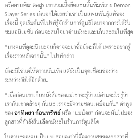
หรือดาบพิฆาตอสูร เขาสวมเสื้อยืดแขนสั้นพิมพ์ลาย Demon
Slayer Series บ่งบอกได้เลยว่าเขาเป็นแฟนพันธุ์แท้ของ
เรื่องนี้ จุดเริ่มต้นที่ไปรท์รู้จักร้านการ์ตูนลิโดมาจากการได้รับ
ชมแอนิเมชัน ก่อนจะสนใจมาอ่านมังงะและเก็บสะสมในที่สุด
“บางคนที่ดูอะนิเมะจบก็อาจจะมาซื้อมังงะก็ได้ เพราะอยากรู้
เรื่องราวหลังจากนั้น” ไปรท์กล่าว
มังงะมิใช่แค่ให้ความบันเทิง แต่ยังเป็นจุดเชื่อมช่องว่าง
ระหว่างวัยได้อีกด้วย…
“เมื่อก่อนเขาเก็บหนังสือของแม่เขาจะรู้ว่าแม่อ่านอะไร รู้ว่า
เรากับเขาคล้ายๆ กันนะ เราจะมีความชอบเหมือนกัน” คำพูด
ของ
อาทิตยา ก้อนทรัพย์
หรือ “แม่น้อย” ก่อนจะหันไปมอง
ลูกสาวที่กำลังยืนเลือกมังงะในร้านการ์ตูนลิโด
ในฐานะของคนเป็นแม่เธอมองว่านี่คือความสุขของลูกสาวที่