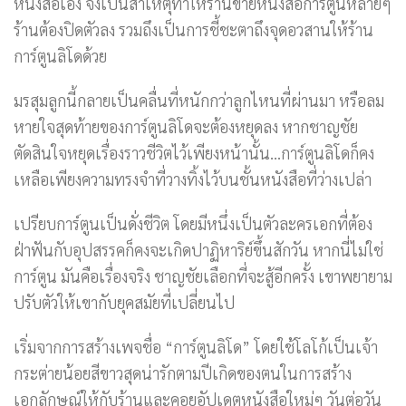
หนังสือเอง จึงเป็นสาเหตุทำให้ร้านขายหนังสือการ์ตูนหลายๆ
ร้านต้องปิดตัวลง รวมถึงเป็นการชี้ชะตาถึงจุดอวสานให้ร้าน
การ์ตูนลิโดด้วย
มรสุมลูกนี้กลายเป็นคลื่นที่หนักกว่าลูกไหนที่ผ่านมา หรือลม
หายใจสุดท้ายของการ์ตูนลิโดจะต้องหยุดลง หากชาญชัย
ตัดสินใจหยุดเรื่องราวชีวิตไว้เพียงหน้านั้น…การ์ตูนลิโดก็คง
เหลือเพียงความทรงจำที่วางทิ้งไว้บนชั้นหนังสือที่ว่างเปล่า
เปรียบการ์ตูนเป็นดั่งชีวิต โดยมีหนึ่งเป็นตัวละครเอกที่ต้อง
ฝ่าฟันกับอุปสรรคก็คงจะเกิดปาฏิหาริย์ขึ้นสักวัน หากนี่ไม่ใช่
การ์ตูน มันคือเรื่องจริง ชาญชัยเลือกที่จะสู้อีกครั้ง เขาพยายาม
ปรับตัวให้เขากับยุคสมัยที่เปลี่ยนไป
เริ่มจากการสร้างเพจชื่อ “การ์ตูนลิโด” โดยใช้โลโก้เป็นเจ้า
กระต่ายน้อยสีขาวสุดน่ารักตามปีเกิดของตนในการสร้าง
เอกลักษณ์ให้กับร้านและคอยอัปเดตหนังสือใหม่ๆ วันต่อวัน