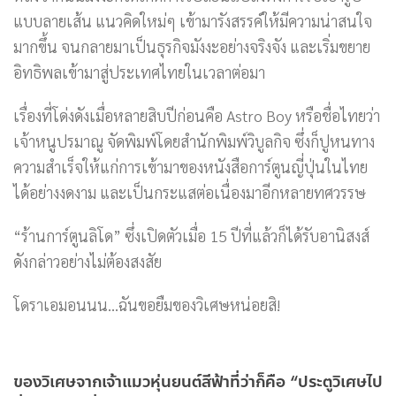
แบบลายเส้น แนวคิดใหม่ๆ เข้ามารังสรรค์ให้มีความน่าสนใจ
มากขึ้น จนกลายมาเป็นธุรกิจมังงะอย่างจริงจัง และเริ่มขยาย
อิทธิพลเข้ามาสู่ประเทศไทยในเวลาต่อมา
เรื่องที่โด่งดังเมื่อหลายสิบปีก่อนคือ Astro Boy หรือชื่อไทยว่า
เจ้าหนูปรมาณู จัดพิมพ์โดยสำนักพิมพ์วิบูลกิจ ซึ่งก็ปูหนทาง
ความสำเร็จให้แก่การเข้ามาของหนังสือการ์ตูนญี่ปุ่นในไทย
ได้อย่างงดงาม และเป็นกระแสต่อเนื่องมาอีกหลายทศวรรษ
“ร้านการ์ตูนลิโด” ซึ่งเปิดตัวเมื่อ 15 ปีที่แล้วก็ได้รับอานิสงส์
ดังกล่าวอย่างไม่ต้องสงสัย
โดราเอมอนนน…ฉันขอยืมของวิเศษหน่อยสิ!
ของวิเศษจากเจ้าแมวหุ่นยนต์สีฟ้าที่ว่าก็คือ “ประตูวิเศษไป