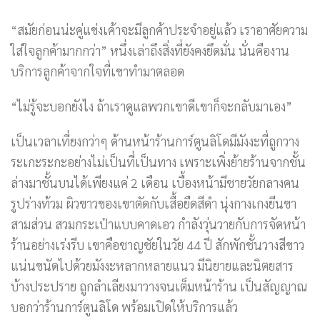
“สมัยก่อนน่ะคู่แข่งเค้าจะมีลูกค้าประจำอยู่แล้ว เราอาศัยความ
ใส่ใจลูกค้ามากกว่า” หนึ่งเล่าถึงสิ่งที่ยังคงยึดมั่น นั่นคืองาน
บริการลูกค้าจากใจที่เขาทำมาตลอด
“ไม่รู้จะบอกยังไง ถ้าเราดูแลพวกเขาดีเขาก็จะกลับมาเอง”
เป็นเวลาเที่ยงกว่าๆ ด้านหน้าร้านการ์ตูนลิโดมีมังงะที่ถูกวาง
ระเกะระกะอย่างไม่เป็นที่เป็นทาง เพราะเพิ่งย้ายร้านจากชั้น
ล่างมาชั้นบนได้เพียงแค่ 2 เดือน เบื้องหน้ามีชายวัยกลางคน
รูปร่างท้วม ผิวขาวของเขาตัดกับเสื้อยืดสีดำ นุ่งกางเกงยีนขา
สามส่วน สวมกระเป๋าแบบคาดเอว กำลังวุ่นวายกับการจัดหน้า
ร้านอย่างเร่งรีบ เขาคือชาญชัยในวัย 44 ปี สักพักชั้นวางสีขาว
แน่นขนัดไปด้วยมังงะหลากหลายแนว มีนิยายและนิตยสาร
บ้างประปราย ถูกลำเลียงมาวางจนเต็มหน้าร้าน เป็นสัญญาณ
บอกว่าร้านการ์ตูนลิโด พร้อมเปิดให้บริการแล้ว