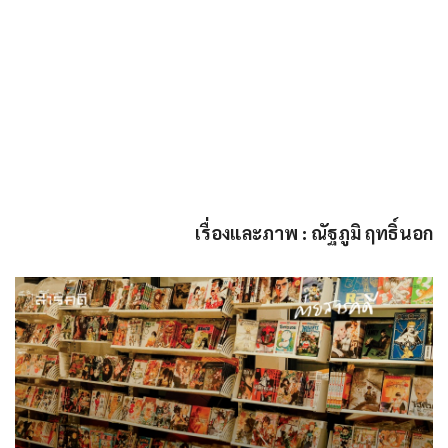
เรื่องและภาพ : ณัฐภูมิ ฤทธิ์นอก