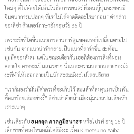
ใหม่ๆ ที่ไม่ค่อยได้เห็นในสื่อภาพยนตร์ ยิ่งคนญี่ปุ่นจะชอบมี
จินตนาการแปลกๆ ที่เราไม่ได้คาดคิดอะไรมาก่อน” คำกล่าว
ของลิซ่า ติวเตอร์ภาษาอังกฤษวัย 36 ปี
เพราะวัยที่โตขึ้นแนวการอ่านการ์ตูนของเธอก็เปลี่ยนตามไป
เช่นกัน จากแนวน่ารักกลายเป็นแนวที่ดาร์กขึ้น สะท้อน
มุมมืดของสังคม แต่ในขณะเดียวกันเธอก็ต้องการสิ่งที่ผ่อน
คลายใจ อาจจะเป็นแนวฮาๆ นี่แหละความหลากหลายของมัง
งะที่ทำให้เธอกลายเป็นนักสะสมมังงะไปโดยปริยาย
“เราก็มองว่ามันมีค่าควรที่จะเก็บไว้ สมแล้วที่ลงทุนมาเป็นพัน
ซื้อมาร้อยเล่มอย่างงี้” ลิซ่าเล่าด้วยน้ำเสียงนุ่มนวลปนเสียงหัว
เราะเบาๆ
เช่นเดียวกับ
ธนกฤต ภาคภูมิธนาธร
หรือไปรท์ อายุ 16 ปี
เด็กชายที่หลงใหลคลั่งไคล้มังงะ เรื่อง Kimetsu no Yaiba