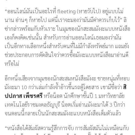
“ออนไลน์มันเป็นอะไรที่ fleeting (หายวับไป) อยู่แบบไม่
นาน อ่านๆ ก็หายไป แต่นี่เราจะมองว่ามันมีค่าควรเก็บไว้” ลิ
ซ่ากล่าวพร้อมกับหัวเราะ ในมุมของนักสะสมมังงะแบบหนังสือ
เองก็คงคิดเช่นนั้น สำหรับการอ่านออนไลน์เธอมองว่ามัน
เป็นอีกทางเลือกหนึ่งสำหรับคนที่ไม่มีกำลังทรัพย์มาก แถมยัง
ช่วยประกอบการตัดสินใจว่าควรซื้อมังงะแบบหนังสือมาอ่านดี
หรือไม่
อีกหนึ่งเสียงจากมุมของนักสะสมหนังสือมังงะ ชายหนุ่มที่หอบ
มังงะมา 10 กว่าเล่มกำลังจ้ำอ้าวขึ้นรถตู้โดยสาร เขามีชื่อว่า
สิ
ปปภาส เพ็ชรศรี
หรือน็อต นักศึกษาชั้นปี 1 มหาวิทยาลัย
เทคโนโลยีราชมงคลธัญบุรี น็อตเริ่มอ่านมังงะมาได้ 3 ปีกว่า
จนตอนนี้กลายเป็นนักสะสมมังงะแบบหนังสือเต็มตัวแล้ว
“หนังสือได้สัมผัสความรู้สึกการจับ การสัมผัสมันไม่เหมือนกับ