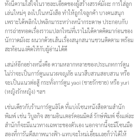
ทั้งนี้ความใส่ใจในรายละเอียดของผู้สร้างสรรค์มังงะ การใส่ลูก
เล่นใหม่ๆ ลงไปในหนังสือ ทำให้ถูกใจลูกค้า บางคนสนุก
เพราะได้พลิกไปพลิกมาระหว่างหน้ากระดาษ ประกอบกับ
การถ่ายทอดเรื่องราวแปลกใหม่ที่เราไม่ได้คาดคิดมาก่อนของ
นักวาดมังงะ ผนวกด้วยเส้นเรื่องสนุกสนานชวนติดตาม พร้อม
สะท้อนแง่คิดให้กับผู้อ่านได้ดี
เสน่ห์อีกอย่างหนึ่งคือ ความหลากหลายของประเภทการ์ตูน
ไม่ว่าจะเป็นการ์ตูนแนวผจญภัย แนวสืบสวนสอบสวน หรือ
จะเป็นแนวต่อสู้ กระทั่งการ์ตูน yaoi (ชายรักชาย) หรือ yuri
(หญิงรักหญิง) ฯลฯ
เช่นเดียวกับร้านการ์ตูนลิโด ที่แบ่งโซนหนังสือตามสำนัก
พิมพ์ เช่น วิบูลกิจ สยามอินเตอร์คอมมิคส์ รักษ์พิมพ์ ซึ่งแต่ละ
สำนักก็จะมีแนวทางเฉพาะของตัวเอง นอกจากนี้จะมีโซนมือ
สองที่การันตีสภาพนางฟ้า-แทบจะใหม่เอี่ยมเลยก็ว่าได้ให้