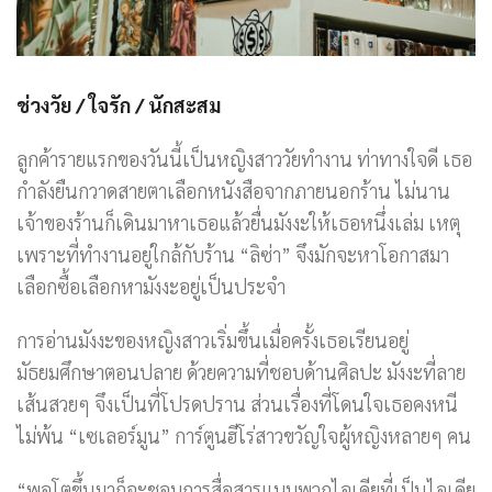
ช่วงวัย
/
ใจรัก
/
นักสะสม
ลูกค้ารายแรกของวันนี้เป็นหญิงสาววัยทำงาน ท่าทางใจดี เธอ
กำลังยืนกวาดสายตาเลือกหนังสือจากภายนอกร้าน ไม่นาน
เจ้าของร้านก็เดินมาหาเธอแล้วยื่นมังงะให้เธอหนึ่งเล่ม เหตุ
เพราะที่ทำงานอยู่ใกล้กับร้าน “ลิซ่า” จึงมักจะหาโอกาสมา
เลือกซื้อเลือกหามังงะอยู่เป็นประจำ
การอ่านมังงะของหญิงสาวเริ่มขึ้นเมื่อครั้งเธอเรียนอยู่
มัธยมศึกษาตอนปลาย ด้วยความที่ชอบด้านศิลปะ มังงะที่ลาย
เส้นสวยๆ จึงเป็นที่โปรดปราน ส่วนเรื่องที่โดนใจเธอคงหนี
ไม่พ้น “เซเลอร์มูน” การ์ตูนฮีโร่สาวขวัญใจผู้หญิงหลายๆ คน
“พอโตขึ้นมาก็จะชอบการสื่อสารแบบพวกไอเดียที่เป็นไอเดีย