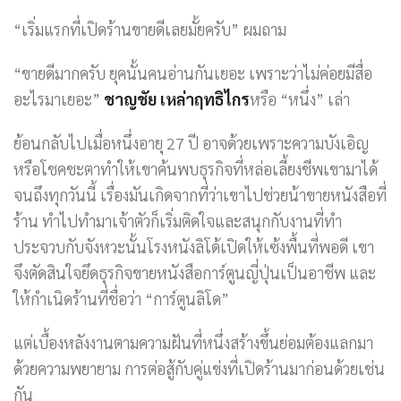
“เริ่มแรกที่เปิดร้านขายดีเลยมั้ยครับ” ผมถาม
“ขายดีมากครับ ยุคนั้นคนอ่านกันเยอะ เพราะว่าไม่ค่อยมีสื่อ
อะไรมาเยอะ”
ชาญชัย เหล่าฤทธิไกร
หรือ “หนึ่ง” เล่า
ย้อนกลับไปเมื่อหนึ่งอายุ 27 ปี อาจด้วยเพราะความบังเอิญ
หรือโชคชะตาทำให้เขาค้นพบธุรกิจที่หล่อเลี้ยงชีพเขามาได้
จนถึงทุกวันนี้ เรื่องมันเกิดจากที่ว่าเขาไปช่วยน้าขายหนังสือที่
ร้าน ทำไปทำมาเจ้าตัวก็เริ่มติดใจและสนุกกับงานที่ทำ
ประจวบกับจังหวะนั้นโรงหนังลิโด้เปิดให้เซ้งพื้นที่พอดี เขา
จึงตัดสินใจยึดธุรกิจขายหนังสือการ์ตูนญี่ปุ่นเป็นอาชีพ และ
ให้กำเนิดร้านที่ชื่อว่า “การ์ตูนลิโด”
แต่เบื้องหลังงานตามความฝันที่หนึ่งสร้างขึ้นย่อมต้องแลกมา
ด้วยความพยายาม การต่อสู้กับคู่แข่งที่เปิดร้านมาก่อนด้วยเช่น
กัน