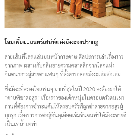
โอมเพี้ยง…มนตร์เสน่ห์แห่งมังงะจงปรากฏ
ลายเส้นที่โลดแล่นบนหน้ากระดาษ ศิลปะการเล่าเรื่องราว
จากภาพ ผสานกับกลิ่นอายความคลาสสิกจากโลกแห่ง
จินตนาการสู่สายตาแฟนๆ ที่ตั้งตารอคอยมังงะเล่มต่อเล่ม
ซึ่งมังงะที่ครองใจแฟนๆ มากที่สุดในปี 2020 คงต้องยกให้
“ดาบพิฆาตอสูร” เรื่องราวของเด็กหนุ่มในครอบครัวคนเผา
ถ่านที่ต้องการชำระแค้นให้ครอบครัวที่ถูกฆ่าตายจากอสูรผู้
บุกรุก เรื่องราวการต่อสู้อันดุเดือดเข้มข้นจนทำให้มังงะขายดี
เป็นเทน้ำเทท่า