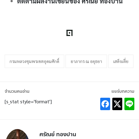
ติดตามผลงานเขียนของ ศรัณย์ ทองปาน
กรมหลวงชุมพรเขตอุดมศักดิ์
อาภากร ณ อยุธยา
เสด็จเตี่ย
จำนวนคนอ่าน
แชร์บทความ
[s_stat style='format']
ศรัณย์ ทองปาน