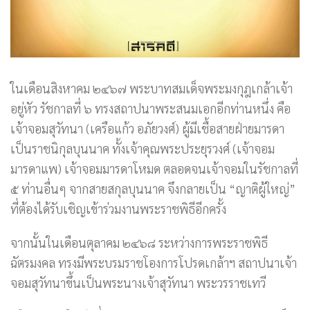
ในเดือนสิงหาคม ๒๔๖๗ พระบาทสมเด็จพระมงกุฎเกล้าเจ้า
อยู่หัว รัชกาลที่ ๖ ทรงสถาปนาพระสนมเอกอีกท่านหนึ่ง คือ
เจ้าจอมสุวัทนา (เครือแก้ว อภัยวงศ์) ผู้มีเชื้อสายฝ่ายมารดา
เป็นราชนิกุลบุนนาค ทั้งเจ้าคุณพระประยุรวงศ์ (เจ้าจอม
มารดาแพ) เจ้าจอมมารดาโหมด ตลอดจนเจ้าจอมในรัชกาลที่
๕ ท่านอื่นๆ จากสายสกุลบุนนาค จึงกลายเป็น “ญาติผู้ใหญ่”
ที่ต้องได้รับเชิญเข้าร่วมงานพระราชพิธีอีกครั้ง
จากนั้นในเดือนตุลาคม ๒๔๖๘ ระหว่างการพระราชพิธี
ฉัตรมงคล ทรงมีพระบรมราชโองการโปรดเกล้าฯ สถาปนาเจ้า
จอมสุวัทนาขึ้นเป็นพระนางเจ้าสุวัทนา พระวรราชเทวี