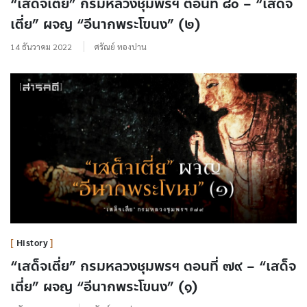
“เสด็จเตี่ย” กรมหลวงชุมพรฯ ตอนที่ ๘๐ – “เสด็จ
เตี่ย” ผจญ “อีนากพระโขนง” (๒)
14 ธันวาคม 2022
ศรัณย์ ทองปาน
History
“เสด็จเตี่ย” กรมหลวงชุมพรฯ ตอนที่ ๗๙ – “เสด็จ
เตี่ย” ผจญ “อีนากพระโขนง” (๑)