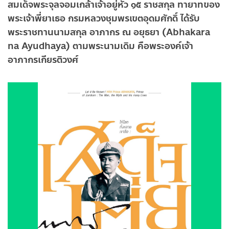
สมเด็จพระจุลจอมเกล้าเจ้าอยู่หัว ๑๕ ราชสกุล ทายาทของ
พระเจ้าพี่ยาเธอ กรมหลวงชุมพรเขตอุดมศักดิ์ ได้รับ
พระราชทานนามสกุล อาภากร ณ อยุธยา (Abhakara
na Ayudhaya) ตามพระนามเดิม คือพระองค์เจ้า
อาภากรเกียรติวงศ์