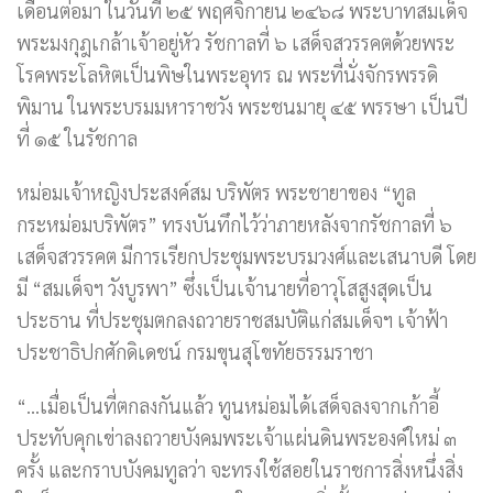
เดือนต่อมา ในวันที่ ๒๕ พฤศจิกายน ๒๔๖๘ พระบาทสมเด็จ
พระมงกุฎเกล้าเจ้าอยู่หัว รัชกาลที่ ๖ เสด็จสวรรคตด้วยพระ
โรคพระโลหิตเป็นพิษในพระอุทร ณ พระที่นั่งจักรพรรดิ
พิมาน ในพระบรมมหาราชวัง พระชนมายุ ๔๕ พรรษา เป็นปี
ที่ ๑๕ ในรัชกาล
หม่อมเจ้าหญิงประสงค์สม บริพัตร พระชายาของ “ทูล
กระหม่อมบริพัตร” ทรงบันทึกไว้ว่าภายหลังจากรัชกาลที่ ๖
เสด็จสวรรคต มีการเรียกประชุมพระบรมวงศ์และเสนาบดี โดย
มี “สมเด็จฯ วังบูรพา” ซึ่งเป็นเจ้านายที่อาวุโสสูงสุดเป็น
ประธาน ที่ประชุมตกลงถวายราชสมบัติแก่สมเด็จฯ เจ้าฟ้า
ประชาธิปกศักดิเดชน์ กรมขุนสุโขทัยธรรมราชา
“…เมื่อเป็นที่ตกลงกันแล้ว ทูนหม่อมได้เสด็จลงจากเก้าอี้
ประทับคุกเข่าลงถวายบังคมพระเจ้าแผ่นดินพระองค์ใหม่ ๓
ครั้ง และกราบบังคมทูลว่า จะทรงใช้สอยในราชการสิ่งหนึ่งสิ่ง