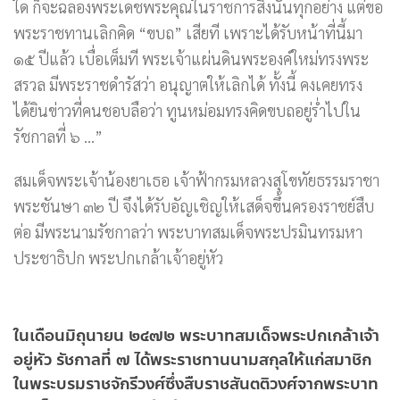
ใด ก็จะฉลองพระเดชพระคุณในราชการสิ่งนั้นทุกอย่าง แต่ขอ
พระราชทานเลิกคิด “ขบถ” เสียที เพราะได้รับหน้าที่นี้มา
๑๕ ปีแล้ว เบื่อเต็มที พระเจ้าแผ่นดินพระองค์ใหม่ทรงพระ
สรวล มีพระราชดำรัสว่า อนุญาตให้เลิกได้ ทั้งนี้ คงเคยทรง
ได้ยินข่าวที่คนชอบลือว่า ทูนหม่อมทรงคิดขบถอยู่ร่ำไปใน
รัชกาลที่ ๖ …”
สมเด็จพระเจ้าน้องยาเธอ เจ้าฟ้ากรมหลวงสุโขทัยธรรมราชา
พระชันษา ๓๒ ปี จึงได้รับอัญเชิญให้เสด็จขึ้นครองราชย์สืบ
ต่อ มีพระนามรัชกาลว่า พระบาทสมเด็จพระปรมินทรมหา
ประชาธิปก พระปกเกล้าเจ้าอยู่หัว
ในเดือนมิถุนายน ๒๔๗๒ พระบาทสมเด็จพระปกเกล้าเจ้า
อยู่หัว รัชกาลที่ ๗ ได้พระราชทานนามสกุลให้แก่สมาชิก
ในพระบรมราชจักรีวงศ์ซึ่งสืบราชสันตติวงศ์จากพระบาท