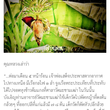
คุณหลวงเล่าว่า
“…ต่อมาเดือน ๕ หน้าร้อน เจ้าพ่อเสด็จประพาสตากอากาศ
ไปทางเหนือ มีเรือกลไฟ ๑ ลำ จูงเรือพระประเทียบที่ประทับ
ได้ไปจอดหุงข้าวต้มแกงที่ศาลาวัดมะขามเฒ่า ในวันนั้น
บังเอิญท่านอาจารย์วัดมะขามเฒ่าใช้เด็กวัดไปตัดหญ้าที่ดงต้น
กล้วยๆ ที่ออกปลีที่แก่แล้วมี ๗-๘ ต้น เด็กวัดก็ตัดหัวปลีกล้วย