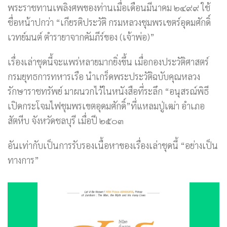
พระราชทานเพลิงศพของท่านเมื่อเดือนมีนาคม ๒๔๙๙ ใช้
ชื่อหน้าปกว่า “เกียรติประวัติ กรมหลวงชุมพรเขตร์อุดมศักดิ์
เวทย์มนต์ ตำรายาจากคัมภีร์ของ (เจ้าพ่อ)”
เรื่องเล่าชุดนี้จะแพร่หลายมากยิ่งขึ้น เมื่อกองประวัติศาสตร์
กรมยุทธการทหารเรือ นำเกร็ดพระประวัติฉบับคุณหลวง
รักษาราชทรัพย์ มาผนวกไว้ในหนังสือที่ระลึก “อนุสรณ์พิธี
เปิดกระโจมไฟชุมพรเขตอุดมศักดิ์”ที่แหลมปู่เฒ่า อำเภอ
สัตหีบ จังหวัดชลบุรี เมื่อปี ๒๕๐๓
อันเท่ากับเป็นการรับรองเนื้อหาของเรื่องเล่าชุดนี้ “อย่างเป็น
ทางการ”