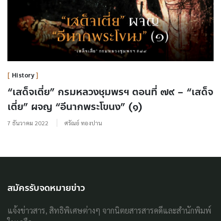
History
“เสด็จเตี่ย” กรมหลวงชุมพรฯ ตอนที่ ๗๙ – “เสด็จ
เตี่ย” ผจญ “อีนากพระโขนง” (๑)
7 ธันวาคม 2022
ศรัณย์ ทองปาน
สมัครรับจดหมายข่าว
แจ้งข่าวสาร, สิทธิพิเศษต่างๆ จากนิตยสารสารคดีและสำนักพิมพ์