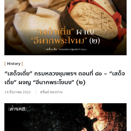
History
“เสด็จเตี่ย” กรมหลวงชุมพรฯ ตอนที่ ๘๐ – “เสด็จ
เตี่ย” ผจญ “อีนากพระโขนง” (๒)
14 ธันวาคม 2022
ศรัณย์ ทองปาน