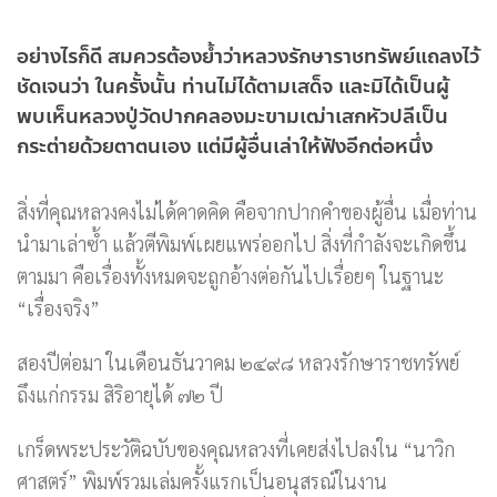
อย่างไรก็ดี สมควรต้องย้ำว่าหลวงรักษาราชทรัพย์แถลงไว้
ชัดเจนว่า ในครั้งนั้น ท่านไม่ได้ตามเสด็จ และมิได้เป็นผู้
พบเห็นหลวงปู่วัดปากคลองมะขามเฒ่าเสกหัวปลีเป็น
กระต่ายด้วยตาตนเอง แต่มีผู้อื่นเล่าให้ฟังอีกต่อหนึ่ง
สิ่งที่คุณหลวงคงไม่ได้คาดคิด คือจากปากคำของผู้อื่น เมื่อท่าน
นำมาเล่าซ้ำ แล้วตีพิมพ์เผยแพร่ออกไป สิ่งที่กำลังจะเกิดขึ้น
ตามมา คือเรื่องทั้งหมดจะถูกอ้างต่อกันไปเรื่อยๆ ในฐานะ
“เรื่องจริง”
สองปีต่อมา ในเดือนธันวาคม ๒๔๙๘ หลวงรักษาราชทรัพย์
ถึงแก่กรรม สิริอายุได้ ๗๒ ปี
เกร็ดพระประวัติฉบับของคุณหลวงที่เคยส่งไปลงใน “นาวิก
ศาสตร์” พิมพ์รวมเล่มครั้งแรกเป็นอนุสรณ์ในงาน