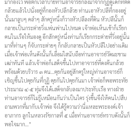
มากองไว้ พอตกเวลาบ่ายท่านอาจารย์ก็ลงมาจากกุฏิดูเด็กที่ตัด
กล้วยแล้วไปนั่งอยู่ที่กองหัวปลีกล้วย ท่านเอาหัวปลีที่กองอยู่
นั้นมาลูบๆ คลำๆ สักครู่หนึ่งก็วางหัวปลีลงที่ดิน หัวปลีนั้นก็
กลายเป็นกระต่ายวิ่งเพ่นพ่านไปหมด เจ้าพ่อเห็นเข้าก็เรียก
คนในเรือให้มองดู อีกสักครู่หนึ่งท่านก็เรียกกระต่ายที่วิ่งอยู่นั้น
มาที่ท่านๆ ก็จับกระต่ายๆ ก็กลับกลายเป็นหัวปลีไปอย่างเดิม
เมื่อเจ้าพ่อเห็นดังนั้นก็เลื่อมใสนับถือท่านอาจารย์วัดมะขาม
เฒ่าทันที แล้วเจ้าพ่อก็เสด็จขึ้นไปหาอาจารย์ที่ดงต้นกล้วย
พร้อมด้วยบริวาร ๓ คน…คุยกันอยู่สักครู่ใหญ่ท่านอาจารย์ก็
เชิญขึ้นไปคุยกันที่กุฏิ คุยกันไปคุยกันมา เจ้าพ่อก็พอพระทัย
ประมาณ ๔-๕ ทุ่มจึงได้เสด็จกลับลงมาประทับเรือ ทางฝ่าย
ท่านอาจารย์ก็ไม่รู้เหมือนกันว่าเป็นใคร รุ่งขึ้นจึงให้คนไปสืบ
ถามพวกที่มากับเจ้าพ่อ จึงได้รู้ความว่านี่แหละพระองค์เจ้า
อาภากร ลูกในหลวงรัชกาลที่ ๕ เมื่อท่านอาจารย์ทราบดังนั้นก็
พอใจมาก…”