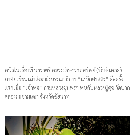
หนึ่งในเรื่องที่ นาวาตรี หลวงรักษาราชทรัพย์ (รักษ์ เอกะวิ
ภาต) เขียนเล่าส่งมายังบรรณาธิการ “นาวิกศาสตร์” คือครั้ง
แรกเมื่อ “เจ้าพ่อ” กรมหลวงชุมพรฯ พบกับหลวงปู่ศุข วัดปาก
คลองมะขามเฒ่า จังหวัดชัยนาท