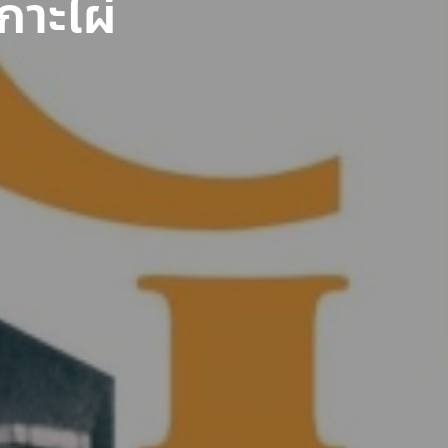
กาะไผ่