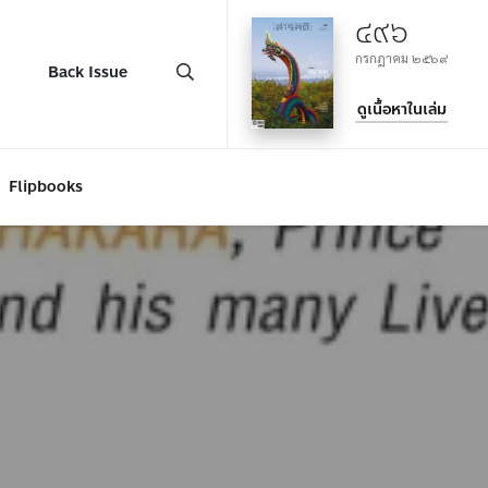
๔๙๖
กรกฎาคม ๒๕๖๙
Back Issue
ดูเนื้อหาในเล่ม
Flipbooks