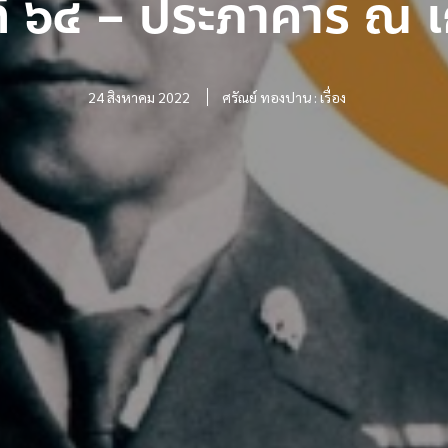
่ ๖๔ – ประภาคาร ณ เ
24 สิงหาคม 2022
ศรัณย์ ทองปาน : เรื่อง