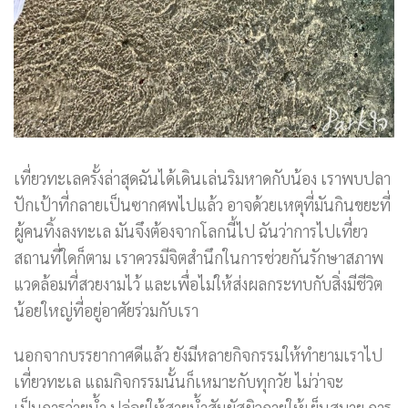
เที่ยวทะเลครั้งล่าสุดฉันได้เดินเล่นริมหาดกับน้อง เราพบปลา
ปักเป้าที่กลายเป็นซากศพไปแล้ว อาจด้วยเหตุที่มันกินขยะที่
ผู้คนทิ้งลงทะเล มันจึงต้องจากโลกนี้ไป ฉันว่าการไปเที่ยว
สถานที่ใดก็ตาม เราควรมีจิตสำนึกในการช่วยกันรักษาสภาพ
แวดล้อมที่สวยงามไว้ และเพื่อไม่ให้ส่งผลกระทบกับสิ่งมีชีวิต
น้อยใหญ่ที่อยู่อาศัยร่วมกับเรา
นอกจากบรรยากาศดีแล้ว ยังมีหลายกิจกรรมให้ทำยามเราไป
เที่ยวทะเล แถมกิจกรรมนั้นก็เหมาะกับทุกวัย ไม่ว่าจะ
เป็นการว่ายน้ำ ปล่อยให้สายน้ำสัมผัสผิวกายให้เย็นสบาย การ