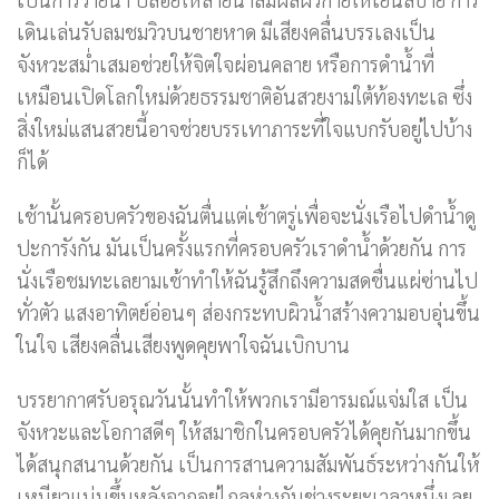
เดินเล่นรับลมชมวิวบนชายหาด มีเสียงคลื่นบรรเลงเป็น
จังหวะสม่ำเสมอช่วยให้จิตใจผ่อนคลาย หรือการดำน้ำที่
เหมือนเปิดโลกใหม่ด้วยธรรมชาติอันสวยงามใต้ท้องทะเล ซึ่ง
สิ่งใหม่แสนสวยนี้อาจช่วยบรรเทาภาระที่ใจแบกรับอยู่ไปบ้าง
ก็ได้
เช้านั้นครอบครัวของฉันตื่นแต่เช้าตรู่เพื่อจะนั่งเรือไปดำน้ำดู
ปะการังกัน มันเป็นครั้งแรกที่ครอบครัวเราดำน้ำด้วยกัน การ
นั่งเรือชมทะเลยามเช้าทำให้ฉันรู้สึกถึงความสดชื่นแผ่ซ่านไป
ทั่วตัว แสงอาทิตย์อ่อนๆ ส่องกระทบผิวน้ำสร้างความอบอุ่นขึ้น
ในใจ เสียงคลื่นเสียงพูดคุยพาใจฉันเบิกบาน
บรรยากาศรับอรุณวันนั้นทำให้พวกเรามีอารมณ์แจ่มใส เป็น
จังหวะและโอกาสดีๆ ให้สมาชิกในครอบครัวได้คุยกันมากขึ้น
ได้สนุกสนานด้วยกัน เป็นการสานความสัมพันธ์ระหว่างกันให้
เหนียวแน่นขึ้นหลังจากอยู่ไกลห่างกันช่วงระยะเวลาหนึ่งเลย