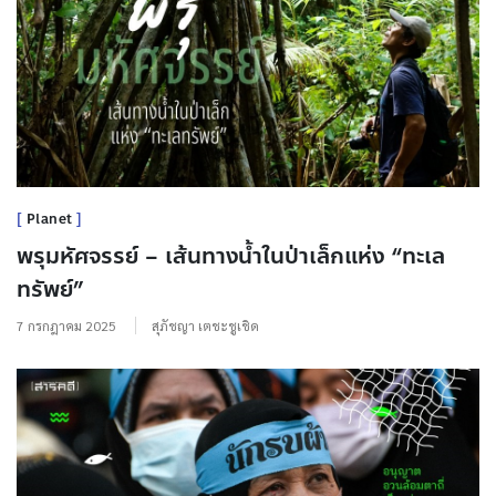
Planet
พรุมหัศจรรย์ – เส้นทางน้ำในป่าเล็กแห่ง “ทะเล
ทรัพย์”
7 กรกฎาคม 2025
สุภัชญา เตชะชูเชิด