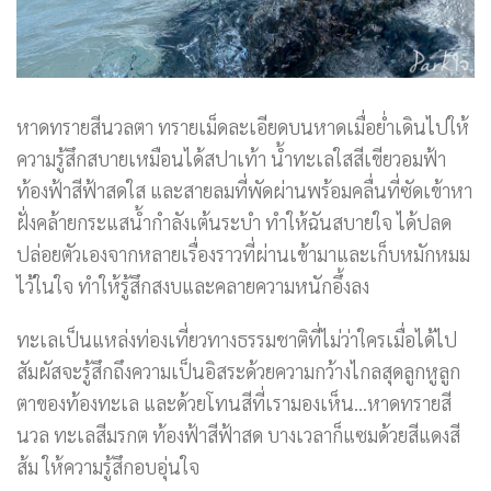
หาดทรายสีนวลตา ทรายเม็ดละเอียดบนหาดเมื่อย่ำเดินไปให้
ความรู้สึกสบายเหมือนได้สปาเท้า น้ำทะเลใสสีเขียวอมฟ้า
ท้องฟ้าสีฟ้าสดใส และสายลมที่พัดผ่านพร้อมคลื่นที่ซัดเข้าหา
ฝั่งคล้ายกระแสน้ำกำลังเต้นระบำ ทำให้ฉันสบายใจ ได้ปลด
ปล่อยตัวเองจากหลายเรื่องราวที่ผ่านเข้ามาและเก็บหมักหมม
ไว้ในใจ ทำให้รู้สึกสงบและคลายความหนักอึ้งลง
ทะเลเป็นแหล่งท่องเที่ยวทางธรรมชาติที่ไม่ว่าใครเมื่อได้ไป
สัมผัสจะรู้สึกถึงความเป็นอิสระด้วยความกว้างไกลสุดลูกหูลูก
ตาของท้องทะเล และด้วยโทนสีที่เรามองเห็น…หาดทรายสี
นวล ทะเลสีมรกต ท้องฟ้าสีฟ้าสด บางเวลาก็แซมด้วยสีแดงสี
ส้ม ให้ความรู้สึกอบอุ่นใจ