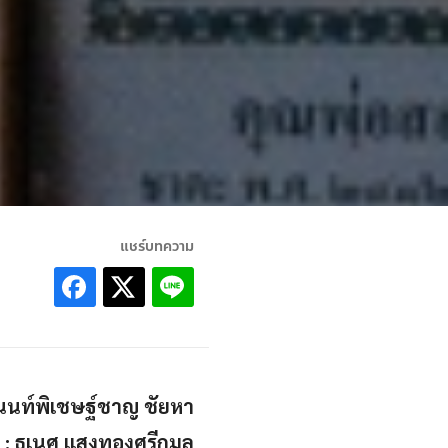
แชร์บทความ
 : นนท์พิเชษฐ์ชาญ ชัยหา
 : ธเนศ แสงทองศรีกมล