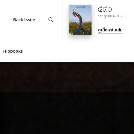
๔๙๖
กรกฎาคม ๒๕๖๙
Back Issue
ดูเนื้อหาในเล่ม
Flipbooks