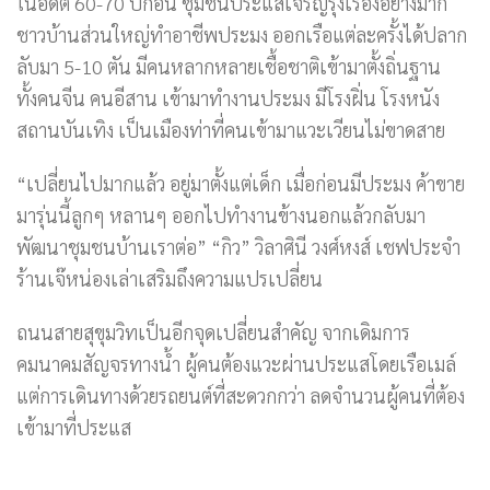
ในอดีต 60-70 ปีก่อน ชุมชนประแสเจริญรุ่งเรืองอย่างมาก
ชาวบ้านส่วนใหญ่ทำอาชีพประมง ออกเรือแต่ละครั้งได้ปลาก
ลับมา 5-10 ตัน มีคนหลากหลายเชื้อชาติเข้ามาตั้งถิ่นฐาน
ทั้งคนจีน คนอีสาน เข้ามาทำงานประมง มีโรงฝิ่น โรงหนัง
สถานบันเทิง เป็นเมืองท่าที่คนเข้ามาแวะเวียนไม่ขาดสาย
“เปลี่ยนไปมากแล้ว อยู่มาตั้งแต่เด็ก เมื่อก่อนมีประมง ค้าขาย
มารุ่นนี้ลูกๆ หลานๆ ออกไปทำงานข้างนอกแล้วกลับมา
พัฒนาชุมชนบ้านเราต่อ” “กิว” วิลาศินี วงศ์หงส์ เชฟประจำ
ร้านเจ๊หน่องเล่าเสริมถึงความแปรเปลี่ยน
ถนนสายสุขุมวิทเป็นอีกจุดเปลี่ยนสำคัญ จากเดิมการ
คมนาคมสัญจรทางน้ำ ผู้คนต้องแวะผ่านประแสโดยเรือเมล์
แต่การเดินทางด้วยรถยนต์ที่สะดวกกว่า ลดจำนวนผู้คนที่ต้อง
เข้ามาที่ประแส