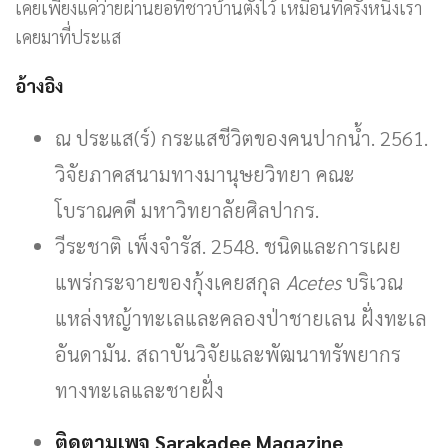
เคยเพียงแค่ว่ายผ่านยอที่ชาวบ้านตั้งไว้ เหมือนที่ครั้งหนึ่งเรา
เคยมาที่ประแส
อ้างอิง
ณ ประแส(ร์) กระแสชีวิตของคนปากน้ำ. 2561.
วิจัยภาคสนามทางมานุษยวิทยา คณะ
โบราณคดี มหาวิทยาลัยศิลปากร.
วีระชาติ เพ็งจำรัส. 2548. ชนิดและการเผย
แพร่กระจายของกุ้งเคยสกุล
Acetes
บริเวณ
แหล่งหญ้าทะเลและคลองป่าชายเลน ฝั่งทะเล
อันดามัน. สถาบันวิจัยและพัฒนาทรัพยากร
ทางทะเลและชายฝั่ง
ติดตามเพจ Sarakadee Magazine