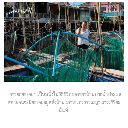
“การยกยอเคย” เป็นหนึ่งในวิถีชีวิตของชาวบ้านปากน้ำประแส
หลายคนจะมียอเคยอยู่หลังบ้าน (ภาพ : กรวรรณญา ถาวรวิริยะ
นันท์)