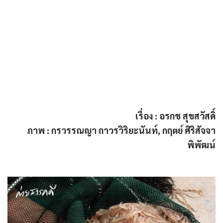
เรื่อง : อรกช สุขสวัสดิ์
ภาพ : กรวรรณญา ถาวรวิริยะนันท์, กฤตย์ ศิริสัจจา
พิพัฒน์