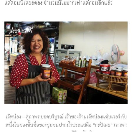
แต่ตอนนี้เคยลดลง จำนวนมีไม่มากเท่าแต่ก่อนอีกแล้ว
เจ๊หน่อง – สุภาพร ยอดบริบูรณ์ เจ้าของร้านเจ๊หน่องแซ่บเวอร์ กับ
หนึ่งในของขึ้นชื่อของชุมชนปากน้ำประแสคือ “กะปิเคย” (ภาพ :