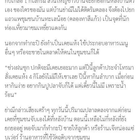
กับเกลือ 1 กิโลกรัม ส่วนใหญ่ชาวบ้านจะยกยอกันหลังบ้านตัว
เอง ของใครของมัน แต่บ้านย่าณีไม่ได้ติดริมคลอง จึงต้องไปยก
แถวแพชุมชนบ้านทะเลน้อย (คลองทาสีแก้ว) เป็นจุดที่นัก
ท่องเที่ยวมาชมเหยี่ยวแดงกัน
นอกจากทำกะปิ ยังทำเป็นเคยแห้ง ใช้ประกอบอาหารเมนู
อื่นๆ หรือจะขายในตลาดให้คนในชุมชนก็ได้
“ช่วงฝนชุก ปกติจะมีเคยเยอะมาก แต่ปีนี้ลูกค้าประจำโทรมา
สั่งเคยแห้ง 4 กิโลยังไม่มีให้เขาเลย ปีนี้หากินลำบาก เมื่อก่อน
หากินง่าย อยากกินปูปลาจับก็ได้ แต่เดี๋ยวนี้ไม่มี เพราะน้ำ
ร้อน”
ย่าณีกล่าวเสียงเศร้าๆ ทุกวันนี้ปริมาณปลาลดลงจากแต่ก่อน
เคยที่ชุมชนจับเองได้ที่หลังบ้าน ตอนนี้เหลือไม่กี่หลังที่ยัง
ยกยออยู่ พอจับมาก็ทำกะปิ ขายให้ลูกค้า หรือร้านเจ๊หน่องแซ่
บเว่อร์ ร้านอาหารที่ใช้วัตถุดิบจากชุมชน