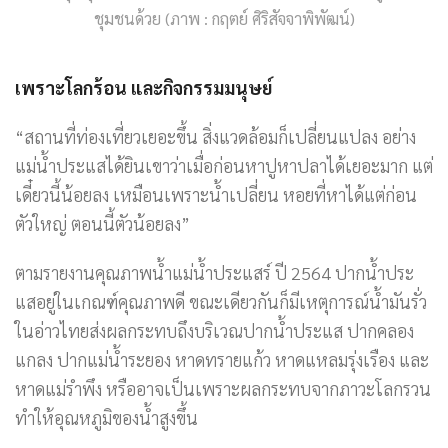
ชุมชนด้วย (ภาพ : กฤตย์ ศิริสัจจาพิพัฒน์)
เพราะโลกร้อน และกิจกรรมมนุษย์
“สถานที่ท่องเที่ยวเยอะขึ้น สิ่งแวดล้อมก็เปลี่ยนแปลง อย่าง
แม่น้ำประแสได้ยินเขาว่าเมื่อก่อนหาปูหาปลาได้เยอะมาก แต่
เดี๋ยวนี้น้อยลง เหมือนเพราะน้ำเปลี่ยน หอยที่หาได้แต่ก่อน
ตัวใหญ่ ตอนนี้ตัวน้อยลง”
ตามรายงานคุณภาพน้ำแม่น้ำประแสร์ ปี 2564 ปากน้ำประ
แสอยู่ในเกณฑ์คุณภาพดี ขณะเดียวกันก็มีเหตุการณ์น้ำมันรั่ว
ในอ่าวไทยส่งผลกระทบถึงบริเวณปากน้ำประแส ปากคลอง
แกลง ปากแม่น้ำระยอง หาดทรายแก้ว หาดแหลมรุ่งเรือง และ
หาดแม่รำพึง หรืออาจเป็นเพราะผลกระทบจากภาวะโลกรวน
ทำให้อุณหภูมิของน้ำสูงขึ้น