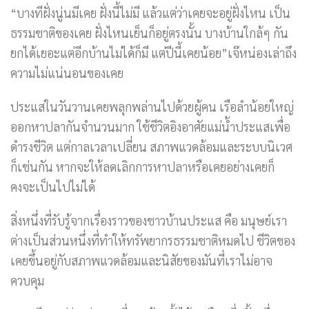
“บางทีฝั่งนู่นมีเคย ฝั่งนี้ไม่มี แล้วแต่ว่าเคยจะอยู่ฝั่งไหน เป็น
ธรรมชาติของเคย ฝั่งไหนเย็นก็อยู่ตรงนั้น บางบ้านใกล้ๆ กัน
ยกได้เยอะแต่อีกบ้านไม่ได้ก็มี แต่ปีนี้เคยน้อย”เจ๊หน่องเล่าถึง
ความไม่แน่นอนของเคย
ประแสในวันวานเคยพลุกพล่านไปด้วยผู้คน เรือลำน้อยใหญ่
ออกหาปลากันจำนวนมาก ใช้ชีวิตอิงอาศัยแม่น้ำประแสเพื่อ
ดำรงชีวิต แต่กาลเวลาเปลี่ยน สภาพแวดล้อมและระบบนิเวศ
ก็เช่นกัน หากจะให้ลดเลิกการหาปลาหรือเคยอย่างเคยก็
คงจะเป็นไปไม่ได้
สิ่งหนึ่งที่รับรู้จากเรื่องราวของชาวบ้านประแส คือ มนุษย์เรา
ต่างเป็นส่วนหนึ่งที่ทำให้ทรัพยากรธรรมชาติหมดไป ชีวิตของ
เคยขึ้นอยู่กับสภาพแวดล้อมและนิสัยของมันที่เราไม่อาจ
ควบคุม