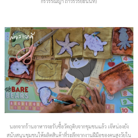
กรวรรณญา ถาวรวิริยะนันท์)
นอกจากร้านอาหารจะรับซื้อวัตถุดิบจากชุมชนแล้ว เจ๊หน่องยัง
สนับสนุนชุมชนให้ผลิตสินค้าที่ระลึกจากงานฝีมือของคนสูงวัยใน