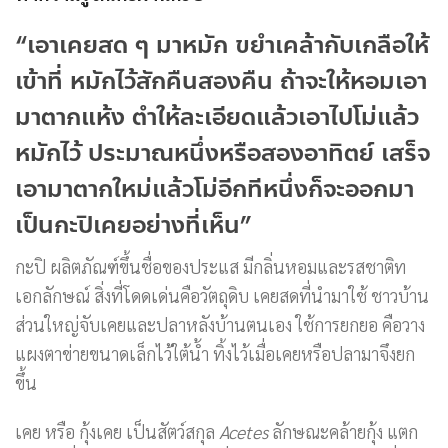
“เอาเคยสด ๆ มาหมัก ขยำเคล้ากับเกลือให้
เข้าที่ หมักไว้สักคืนสองคืน ถ้าจะให้หอมเอา
มาตากแห้ง ตำให้ละเอียดแล้วเอาไปโม่แล้ว
หมักไว้ ประมาณหนึ่งหรือสองอาทิตย์ เสร็จ
เอามาตากใหม่แล้วโม่อีกทีหนึ่งก็จะออกมา
เป็นกะปิเคยอย่างที่เห็น”
กะปิ ผลิตภัณฑ์ขึ้นชื่อของประแส มีกลิ่นหอมและรสชาติท
เอกลักษณ์ สิ่งที่โดดเด่นคือวัตถุดิบ เคยสดที่นำมาใช้ ชาวบ้าน
ส่วนใหญ่จับเคยและปลาหลังบ้านตนเอง ใช้การยกยอ คือวาง
แผงตาข่ายขนาดเล็กไว้ใต้น้ำ ทิ้งไว้เมื่อเคยหรือปลามาจึงยก
ขึ้น
เคย หรือ กุ้งเคย เป็นสัตว์สกุล
Acetes
ลักษณะคล้ายกุ้ง แตก