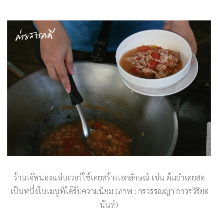
ร้านเจ๊หน่องแซ่บเวอร์ใช้เคยสร้างเอกลักษณ์ เช่น ต้มยำเคยสด
เป็นหนึ่งในเมนูที่ได้รับความนิยม (ภาพ : กรวรรณญา ถาวรวิริยะ
นันท์)