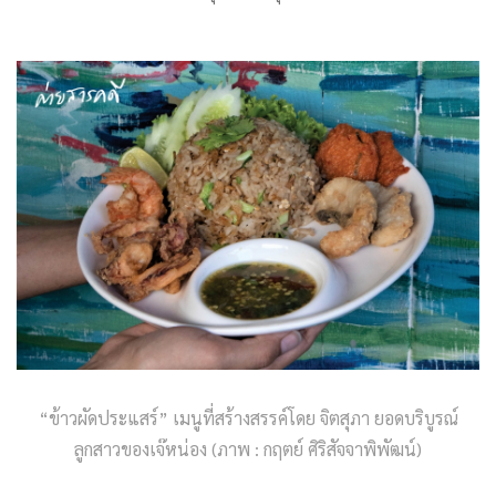
“ข้าวผัดประแสร์” เมนูที่สร้างสรรค์โดย จิตสุภา ยอดบริบูรณ์
ลูกสาวของเจ๊หน่อง (ภาพ : กฤตย์ ศิริสัจจาพิพัฒน์)