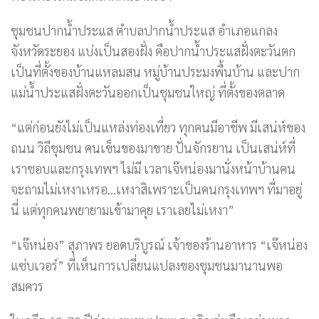
ชุมชนปากน้ำประแส ตำบลปากน้ำประแส อำเภอแกลง
จังหวัดระยอง แบ่งเป็นสองฝั่ง คือปากน้ำประแสฝั่งตะวันตก
เป็นที่ตั้งของบ้านแหลมสน หมู่บ้านประมงพื้นบ้าน และปาก
แม่น้ำประแสฝั่งตะวันออกเป็นชุมชนใหญ่ ที่ตั้งของตลาด
“แต่ก่อนยังไม่เป็นแหล่งท่องเที่ยว ทุกคนมีอาชีพ มีเสน่ห์ของ
ถนน วิถีชุมชน คนเข็นของมาขาย ปั่นจักรยาน เป็นเสน่ห์ที่
เราชอบและกรุงเทพฯ ไม่มี เวลาเจ๊หน่องมานั่งหน้าบ้านคน
จะถามไม่เหงาเหรอ…เหงาสิเพราะเป็นคนกรุงเทพฯ ที่มาอยู่
นี่ แต่ทุกคนพยายามเข้ามาคุย เราเลยไม่เหงา”
“เจ๊หน่อง” สุภาพร ยอดบริบูรณ์ เจ้าของร้านอาหาร “เจ๊หน่อง
แซ่บเวอร์” ที่เห็นการเปลี่ยนแปลงของชุมชนมานานพอ
สมควร