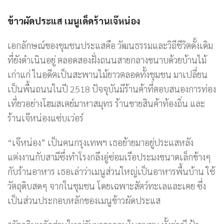
ข้าวผัดประแส เมนูเด็ดร้านเจ๊หน่อง
เอกลักษณ์ของชุมชนประแสคือ วัฒนธรรมและวิถีชีวิตดั้งเดิม
ที่ยังดำเนินอยู่ ตลอดสองฝั่งถนนสายกลางขนาบด้วยบ้านไม้
เก่าแก่ ในอดีตเป็นสะพานไม้ยาวตลอดทั้งชุมชน มาเปลี่ยน
เป็นพื้นถนนในปี 2518 ปัจจุบันมีร้านค้าที่ตอบสนองการท่อง
เที่ยวอย่างโฮมสเตย์มาหาสมุทร ร้านขายสินค้าท้องถิ่น และ
ร้านเจ๊หน่องแซ่บเว่อร์
“เจ๊หน่อง” เป็นคนกรุงเทพฯ เธอย้ายมาอยู่ประแสหลัง
แต่งงานกับสามีซึ่งทำโรงกลึงอู่ซ่อมเรือประมงขนาดเล็กข้างๆ
กับร้านอาหาร เธอเล่าว่าเมนูส่วนใหญ่เป็นอาหารพื้นบ้าน ใช้
วัตถุดิบสดๆ จากในชุมชน โดยเฉพาะสัตว์ทะเลและเคย ซึ่ง
เป็นส่วนประกอบหลักของเมนูข้าวผัดประแส