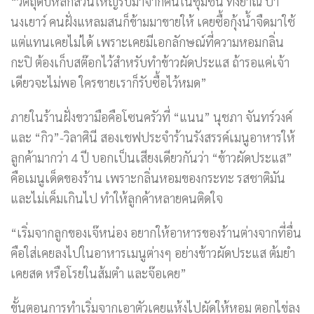
“วัตถุดิบหลักส่วนใหญ่รับมาจากคนในชุมชน ทั้งย่าณี ป้า
นงเยาว์ คนฝั่งแหลมสนก็ข้ามมาขายให้ เคยซื้อกุ้งน้ำจืดมาใช้
แต่แทนเคยไม่ได้ เพราะเคยมีเอกลักษณ์ที่ความหอมกลิ่น
กะปิ ต้องเก็บสต๊อกไว้สำหรับทำข้าวผัดประแส ถ้ารอแค่เจ้า
เดียวจะไม่พอ ใครขายเราก็รับซื้อไว้หมด”
ภายในร้านฝั่งขวามือคือโซนครัวที่ “แนน” นุชภา จันทร์วงค์
และ “กิว”-วิลาศินี สองเชฟประจำร้านรังสรรค์เมนูอาหารให้
ลูกค้ามากว่า 4 ปี บอกเป็นเสียงเดียวกันว่า “ข้าวผัดประแส”
คือเมนูเด็ดของร้าน เพราะกลิ่นหอมของกระทะ รสชาติมัน
และไม่เค็มเกินไป ทำให้ลูกค้าหลายคนติดใจ
“เริ่มจากลูกของเจ๊หน่อง อยากให้อาหารของร้านต่างจากที่อื่น
คือใส่เคยลงไปในอาหารเมนูต่างๆ อย่างข้าวผัดประแส ต้มยำ
เคยสด หรือโรยในส้มตำ และจ๊อเคย”
ขั้นตอนการทำเริ่มจากเอาตัวเคยแห้งไปผัดให้หอม ตอกไข่ลง