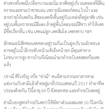
ต่างตรงที่เคยมีเปลือกบางและนิ่ม อาศัยอยู่บริเวณคลองที่มีดิน
ทรายและตามป่าชายเลน เพราะมีแพลงก์ตอน ไรน้ำ และ
สาหร่ายให้เคยกิน สีของเคยจึงขึ้นอยู่กับแหล่งที่อยู่อาศัย เช่น
อยู่บนพื้นทรายจะมีสีแดง ถ้าอยู่พื้นโคลนจะมีสีขาว ทำให้เคย
มีชื่อเรียกอื่น เช่น เคยแม่ลูก เคยส้มโอ เคยหยาบ ฯลฯ
ลักษณะนิสัยของเคยชอบอยู่รวมกันเป็นฝูงบริเวณผิวทะเล
อาจอยู่ในน้ำลึกระดับหน้าแข้งถึงหน้าอก มีคุณค่าทาง
โภชนาการสูง ชาวบ้านจึงนิยมนำมาทำกะปิเคยสดหรือเคย
แห้ง
ปราณี ศิริเจริญ หรือ “ย่าณี” คนอีสานจากมหาสารคาม
แต่งงานกับสามีแล้วย้ายอยู่มาที่ประแสตอนปี 2517 ทำอาชีพ
ประมงด้วยกัน ปีนี้อายุ 69 ปี ยังคงยกยอ และทำกะปิเคยอยู่
ย่าณีบอกสูตรทำกะปิเคยว่าใช้อัตราส่วนผสมเคย 10 กิโลกรัม