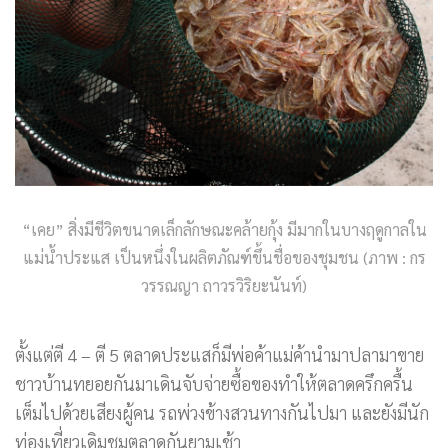
“เคย” สิ่งมีชีวิตขนาดเล็กลักษณะคล้ายกุ้ง มีมากในบางฤดูกาลใน
แม่น้ำประแส เป็นหนึ่งในผลิตภัณฑ์ขึ้นชื่อของชุมชน (ภาพ : กร
วรรณญา ถาวรวิริยะนันท์)
ตั้งแต่ตี 4 – ตี 5 ตลาดประแสก็มีพ่อค้าแม่ค้านำมาปลามาขาย
ชาวบ้านทยอยกันมาเดินจับจ่ายซื้อของทำให้ตลาดครึกครื้น
เต็มไปด้วยเสียงผู้คน รถพ่วงข้างสวนทางกันไปมา และยังมีนัก
ท่องเที่ยวเดิมชมตลาดกันยามเช้า