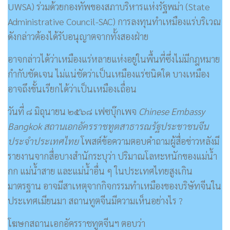
UWSA) ร่วมด้วยกองทัพของสภาบริหารแห่งรัฐพม่า (State
Administrative Council-SAC) การลงทุนทำเหมืองแร่บริเวณ
ดังกล่าวต้องได้รับอนุญาตจากทั้งสองฝ่าย
อาจกล่าวได้ว่าเหมืองแร่หลายแห่งอยู่ในพื้นที่ซึ่งไม่มีกฎหมาย
กำกับชัดเจน ไม่แน่ชัดว่าเป็นเหมืองแร่ชนิดใด บางเหมือง
อาจถึงขั้นเรียกได้ว่าเป็นเหมืองเถื่อน
วันที่ ๘ มิถุนายน ๒๕๖๘ เฟซบุ๊กเพจ
Chinese Embassy
Bangkok สถานเอกอัครราชทูตสาธารณรัฐประชาชนจีน
ประจำประเทศไทย
โพสต์ข้อความตอบคำถามผู้สื่อข่าวหลังมี
รายงานจากสื่อบางสำนักระบุว่า ปริมาณโลหะหนักของแม่น้ำ
กก แม่น้ำสาย และแม่น้ำอื่น ๆ ในประเทศไทยสูงเกิน
มาตรฐาน อาจมีสาเหตุจากกิจกรรมทำเหมืองของบริษัทจีนใน
ประเทศเมียนมา สถานทูตจีนมีความเห็นอย่างไร ?
โฆษกสถานเอกอัครราชทูตจีนฯ ตอบว่า