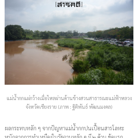
แม่น้ำกกแผ่กว้างเมื่อไหลผ่านด้านข้างสวนสาธารณะแม่ฟ้าหลวง
จังหวัดเชียงราย (ภาพ : ฐิติพันธ์ พัฒนมงคล)
ผลกระทบหลัก ๆ จากปัญหาแม่น้ำกกปนเปื้อนสารโลหะ
หนักจากการทำเหมืองในรัฐฉานหลัก ๆ มี ๒ ด้าน ข้อแรก