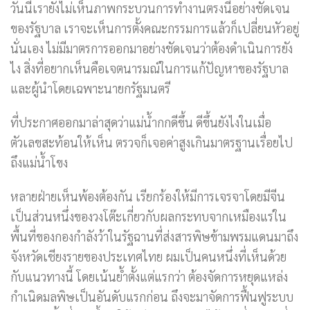
วันนี้เรายังไม่เห็นภาพกระบวนการทำงานตรงนี้อย่างชัดเจน
ของรัฐบาล เราจะเห็นการตั้งคณะกรรมการแล้วก็เปลี่ยนหัวอยู่
นั่นเอง ไม่มีมาตรการออกมาอย่างชัดเจนว่าต้องดำเนินการยัง
ไง สิ่งที่อยากเห็นคือเจตนารมณ์ในการแก้ปัญหาของรัฐบาล
และผู้นำโดยเฉพาะนายกรัฐมนตรี
ที่ประกาศออกมาล่าสุดว่าแม่น้ำกกดีขึ้น ดีขึ้นยังไงในเมื่อ
ตัวเลขสะท้อนให้เห็น ตรวจก็เจอค่าสูงเกินมาตรฐานเรื่อยไป
ถึงแม่น้ำโขง
หลายฝ่ายเห็นพ้องต้องกัน เรียกร้องให้มีการเจรจาโดยมีจีน
เป็นส่วนหนึ่งของวงโต๊ะเกี่ยวกับผลกระทบจากเหมืองแร่ใน
พื้นที่ของกองกำลังว้าในรัฐฉานที่ส่งสารพิษข้ามพรมแดนมาถึง
จังหวัดเชียงรายของประเทศไทย ผมเป็นคนหนึ่งที่เห็นด้วย
กับแนวทางนี้ โดยเน้นย้ำตั้งแต่แรกว่า ต้องจัดการหยุดแหล่ง
กำเนิดมลพิษเป็นอันดับแรกก่อน ถึงจะมาจัดการฟื้นฟูระบบ