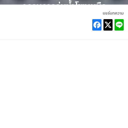
กรรมการลุ่มน้ำโขงเหนือ
แชร์บทความ
31 กรกฎาคม 2025
ฐิติพันธ์ พัฒนมงคล : เรื่อง