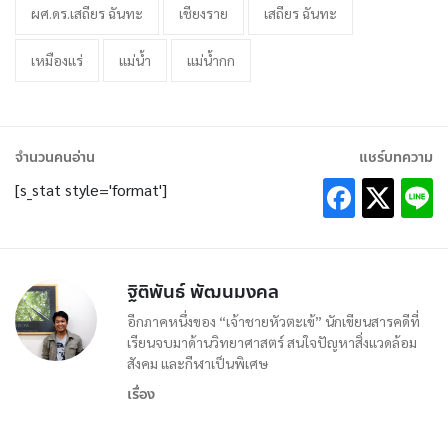
ผศ.ดร.เสถียร ฉันทะ
เชียงราย
เสถียร ฉันทะ
เหมืองแร่
แม่น้ำ
แม่น้ำกก
จำนวนคนอ่าน
แชร์บทความ
[s_stat style='format']
ฐิติพันธ์ พัฒนมงคล
อีกภาคหนึ่งของ “เจ้าชายหัวตะเข้” นักเขียนสารคดีที่
เรียนจบมาด้านวิทยาศาสตร์ สนใจปัญหาสิ่งแวดล้อม
สังคม และกีฬาเป็นพิเศษ
เรื่อง