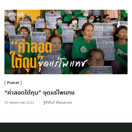
Planet
“ค่าลอดใต้ถุน” ขุดแร่โพแทช
29 พฤษภาคม 2023
ฐิติพันธ์ พัฒนมงคล