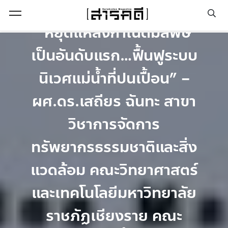
Planet
Open Menu
“หยุดแหล่งกำเนิดมลพิษ
เป็นอันดับแรก…ฟื้นฟูระบบ
นิเวศแม่น้ำที่ปนเปื้อน” –
ผศ.ดร.เสถียร ฉันทะ สาขา
วิชาการจัดการ
ทรัพยากรธรรมชาติและสิ่ง
แวดล้อม คณะวิทยาศาสตร์
และเทคโนโลยีมหาวิทยาลัย
ราชภัฏเชียงราย คณะ