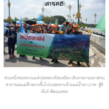
ส่วนหนึ่งของขบวนแห่ปอยหลวงปิดเหมือง เดินจากลานกลางสวน
สาธารณะแม่ฟ้าหลวงขึ้นไปบนสะพานข้ามแม่น้ำกก (ภาพ : ฐิติ
พันธ์ พัฒนมงคล)