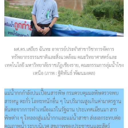
ผศ.ดร.เสถียร ฉันทะ อาจารย์ประจำสาขาวิชาการจัดการ
ทรัพยากรธรรมชาติและสิ่งแวดล้อม คณะวิทยาศาสตร์และ
เทคโนโลยี มหาวิทยาลัยราชภัฏเชียงราย, คณะกรรมการลุ่มน้ำโขง
เหนือ (ภาพ : ฐิติพันธ์ พัฒนมงคล)
แม่น้ำกกกำลังปนเปื้อนสารพิษ กรมควบคุมมลพิษตรวจพบ
สารหนู ตะกั่ว โลหะหนักอื่น ๆ ในปริมาณสูงเกินค่ามาตรฐาน
ต้นตอจากการทำเหมืองแร่ในรัฐฉาน ประเทศเมียนมา สาร
พิษต่าง ๆ ไหลลงสู่แม่น้ำกกและแม่น้ำสาขา ส่งผลกระทบต่อ
คุณภาพน้ำ ระบบนิเวศ สุขภาพของประชาชนและสัตว์