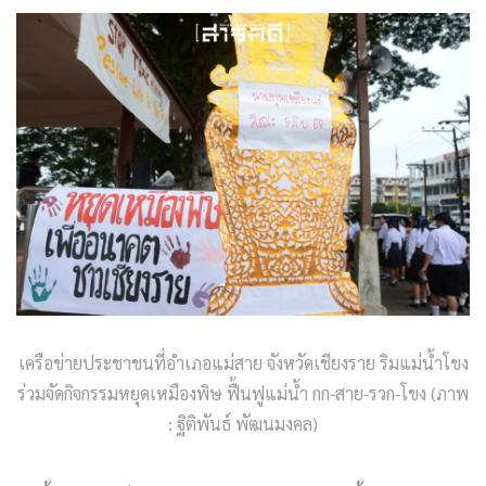
เครือข่ายประชาชนที่อำเภอแม่สาย จังหวัดเชียงราย ริมแม่น้ำโขง
ร่วมจัดกิจกรรมหยุดเหมืองพิษ ฟื้นฟูแม่น้ำ กก-สาย-รวก-โขง (ภาพ
: ฐิติพันธ์ พัฒนมงคล)