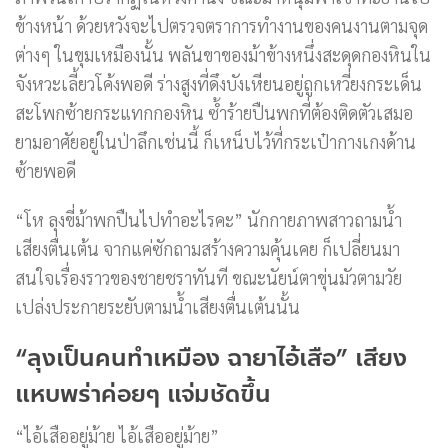
ข้างหน้า ด้วยหวังจะไปตรวจตราการทำงานของคนงานตามจุด
ต่างๆ ในขุมเหมืองนั้น พลันขาของม้าข้างหนึ่งสะดุดกองหินใน
จังหวะเลี้ยวโค้งพอดี ร่างสูงที่ดึงบังเหียนอยู่ถูกเหวี่ยงกระเด็น
สะโพกซ้ายกระแทกกองหิน ซ้ำร้ายปืนพกที่ต้องติดตัวเสมอ
ยามอาศัยอยู่ในป่าลึกเช่นนี้ ก็เหน็บไว้ที่กระเป๋ากางเกงด้าน
ซ้ายพอดี
“โห ลุงขี่ม้าพกปืนไปทำอะไรคะ” นักกายภาพสาวถามน้ำ
เสียงตื่นเต้น จากแค่ซักถามสร้างความคุ้นเคย ก็เปลี่ยนมา
สนใจเรื่องราวของชายชราทันที ขณะนัยน์ตาขุ่นมัวตามวัย
เปล่งประกายระยับตามน้ำเสียงตื่นเต้นนั้น
“ลุงเป็นคนทำเหมือง ฉายาไอ้เสือ” เสียง
แหบพร่าค่อยๆ แจ่มชัดขึ้น
“ไอ้เสืออยู่ม้าย ไอ้เสืออยู่ม้าย”