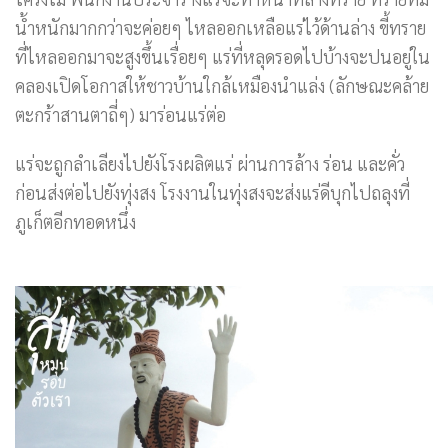
น้ำหนักมากกว่าจะค่อยๆ ไหลออกเหลือแร่ไว้ด้านล่าง ขี้ทราย
ที่ไหลออกมาจะสูงขึ้นเรื่อยๆ แร่ที่หลุดรอดไปบ้างจะปนอยู่ใน
คลองเปิดโอกาสให้ชาวบ้านใกล้เหมืองนำแล่ง (ลักษณะคล้าย
ตะกร้าสานตาถี่ๆ) มาร่อนแร่ต่อ
แร่จะถูกลำเลียงไปยังโรงผลิตแร่ ผ่านการล้าง ร่อน และคั่ว
ก่อนส่งต่อไปยังทุ่งสง โรงงานในทุ่งสงจะส่งแร่ดีบุกไปถลุงที่
ภูเก็ตอีกทอดหนึ่ง