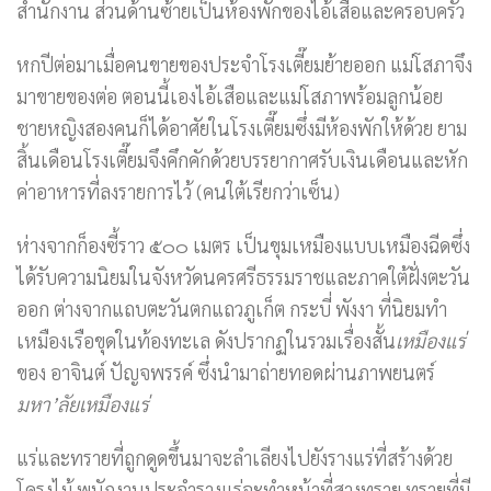
สำนักงาน ส่วนด้านซ้ายเป็นห้องพักของไอ้เสือและครอบครัว
หกปีต่อมาเมื่อคนขายของประจำโรงเตี๊ยมย้ายออก แม่โสภาจึง
มาขายของต่อ ตอนนี้เองไอ้เสือและแม่โสภาพร้อมลูกน้อย
ชายหญิงสองคนก็ได้อาศัยในโรงเตี๊ยมซึ่งมีห้องพักให้ด้วย ยาม
สิ้นเดือนโรงเตี๊ยมจึงคึกคักด้วยบรรยากาศรับเงินเดือนและหัก
ค่าอาหารที่ลงรายการไว้ (คนใต้เรียกว่าเซ็น)
ห่างจากก็องซี้ราว ๕๐๐ เมตร เป็นขุมเหมืองแบบเหมืองฉีดซึ่ง
ได้รับความนิยมในจังหวัดนครศรีธรรมราชและภาคใต้ฝั่งตะวัน
ออก ต่างจากแถบตะวันตกแถวภูเก็ต กระบี่ พังงา ที่นิยมทำ
เหมืองเรือขุดในท้องทะเล ดังปรากฏในรวมเรื่องสั้น
เหมืองแร่
ของ อาจินต์ ปัญจพรรค์ ซึ่งนำมาถ่ายทอดผ่านภาพยนตร์
มหา’ลัยเหมืองแร่
แร่และทรายที่ถูกดูดขึ้นมาจะลำเลียงไปยังรางแร่ที่สร้างด้วย
โครงไม้ พนักงานประจำรางแร่จะทำหน้าที่สางทราย ทรายที่มี