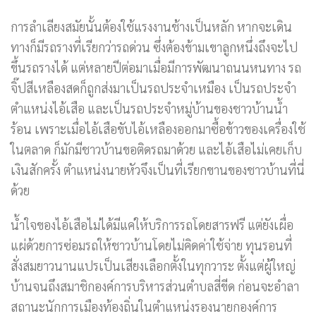
การลำเลียงสมัยนั้นต้องใช้แรงงานช้างเป็นหลัก หากจะเดิน
ทางก็มีรถรางที่เรียกว่ารถด่วน ซึ่งต้องข้ามเขาลูกหนึ่งถึงจะไป
ขึ้นรถรางได้ แต่หลายปีต่อมาเมื่อมีการพัฒนาถนนหนทาง รถ
จิ๊ปสีเหลืองสดก็ถูกส่งมาเป็นรถประจำเหมือง เป็นรถประจำ
ตำแหน่งไอ้เสือ และเป็นรถประจำหมู่บ้านของชาวบ้านน้ำ
ร้อน เพราะเมื่อไอ้เสือขับไอ้เหลืองออกมาซื้อข้าวของเครื่องใช้
ในตลาด ก็มักมีชาวบ้านขอติดรถมาด้วย และไอ้เสือไม่เคยเก็บ
เงินสักครั้ง ตำแหน่งนายหัวจึงเป็นที่เรียกขานของชาวบ้านที่นี่
ด้วย
น้ำใจของไอ้เสือไม่ได้มีแค่ให้บริการรถโดยสารฟรี แต่ยังเผื่อ
แผ่ด้วยการซ่อมรถให้ชาวบ้านโดยไม่คิดค่าใช้จ่าย ทุนรอนที่
สั่งสมยาวนานแปรเป็นเสียงเลือกตั้งในทุกวาระ ตั้งแต่ผู้ใหญ่
บ้านจนถึงสมาชิกองค์การบริหารส่วนตำบลสี่ขีด ก่อนจะอำลา
สถานะนักการเมืองท้องถิ่นในตำแหน่งรองนายกองค์การ