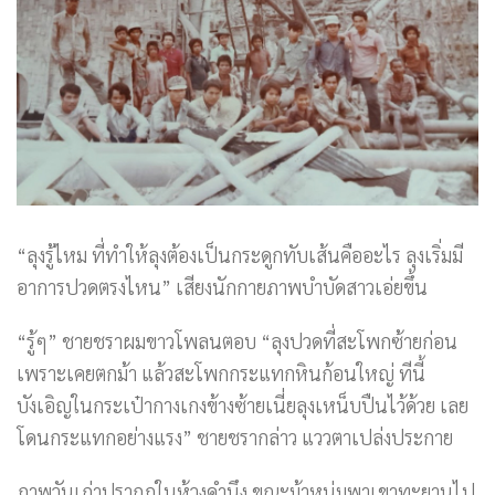
“ลุงรู้ไหม ที่ทำให้ลุงต้องเป็นกระดูกทับเส้นคืออะไร ลุงเริ่มมี
อาการปวดตรงไหน” เสียงนักกายภาพบำบัดสาวเอ่ยขึ้น
“รู้ๆ” ชายชราผมขาวโพลนตอบ “ลุงปวดที่สะโพกซ้ายก่อน
เพราะเคยตกม้า แล้วสะโพกกระแทกหินก้อนใหญ่ ทีนี้
บังเอิญในกระเป๋ากางเกงข้างซ้ายเนี่ยลุงเหน็บปืนไว้ด้วย เลย
โดนกระแทกอย่างแรง” ชายชรากล่าว แววตาเปล่งประกาย
ภาพวันเก่าปรากฏในห้วงคำนึง ขณะม้าหนุ่มพาเขาทะยานไป