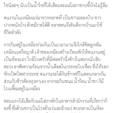
ใช่น้อยๆ นับเป็นน้ำใจที่ไอ้เสือและแม่โสภาซาบซึ้งใจไม่รู้ลืม
คนงานในเหมืองแร่มาจากหลายที่ เป็นชาวฉลองบ้าง ชาว
ปากพนังบ้าง ด้วยมีรายได้ดี หลายคนจึงยินดีจากบ้านมาใช้
ชีวิตลำพัง
การกินอยู่ในเหมืองร่วมกันเป็นเวลานานจึงใกล้ชิดผูกพัน
เหมือนเครือญาติ เจ้าของเหมืองสร้างเรือนพักให้คนงานอยู่
เป็นห้องแถว ใกล้โรงครัวที่มีพ่อครัวนึ่งข้าวในตะกงนับสิบ
ตะกง อาศัยความร้อนจากน้ำเดือดในกระทะใบเขื่อง ซึ่งใช้รอก
ชักเปิดปิดฝากระทะ คนงานจะได้กินข้าวฟรีในตอนกลางวัน
ส่วนกับข้าวต้องหุงหาเอง หากจะกินขนม น้ำร้อน น้ำชา ก็มี
โรงเตี๊ยมอยู่ในเหมือง
ตอนแรกไอ้เสือกับแม่โสภาพักในอาคารสำนักงานที่เรียกว่าก็
องซี้ ซึ่งด้านขวาเป็นโรงคั่วแร่และล้างแร่ ตรงกลางเป็นห้อง