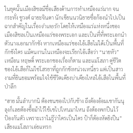
ในยุคนั้นเมืองสิชลมีชื่อเสียงด้านการทำเหมืองแร่มาก จน
กระทั่ง ชูวงศ์ ฉายะจินดา นักเขียนนวนิยายชื่อก้องนำไปเป็น
ฉากสำคัญในเรื่อง
จำเลยรัก
โดยให้เหมืองแร่แห่งหนึ่งของ
เมืองสิชลเป็นเหมืองแร่ของพระเอก และเป็นที่ที่พระเอกนำ
ตัวนางเอกมากักขัง หากเหมืองแร่ของไอ้เสือไม่ได้เป็นพื้นที่
กักขังใคร แม้คนงานในเหมืองจะเรียกไอ้เสือว่า “นายหัว”
เหมือน หฤษดิ์ พระเอกของเรื่องก็ตาม และแม่โสภา คู่ชีวิต
ของไอ้เสือก็ไม่ใช่โสรยาที่ถูกกักขังหน่วงเหนี่ยว แต่เป็นสาว
งามที่ยินยอมพร้อมใจใช้ชีวิตเคียงบ่าเคียงไหล่ไอ้เสือในพื้นที่
ป่าลึก
“ฮาย มั้นลำบากนิ ต้องขนของไปกับช้าง ถึงต้องอ้อมเขากันนุ
ลุงก็เลยต้องซื้อม้าไว้ใช้เขไปไหนมาไหน ถึงต้องพกปืนไว้
ป้องกันตัว เพราะเราไม่รู้ว่าใครเป็นใคร ป้าก็ต้องหัดยิงปืน”
เสียงแม่โสภาเอ่ยแทรก