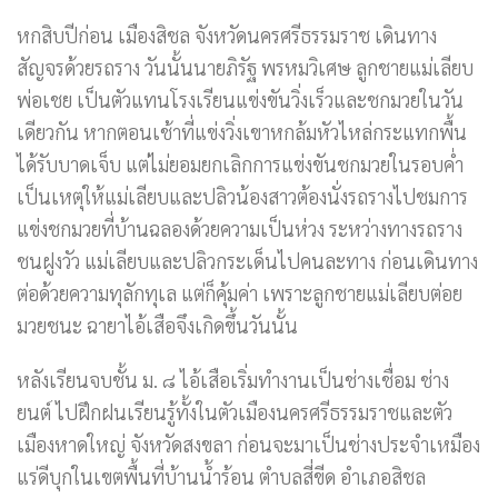
หกสิบปีก่อน เมืองสิชล จังหวัดนครศรีธรรมราช เดินทาง
สัญจรด้วยรถราง วันนั้นนายภิรัฐ พรหมวิเศษ ลูกชายแม่เลียบ
พ่อเชย เป็นตัวแทนโรงเรียนแข่งขันวิ่งเร็วและชกมวยในวัน
เดียวกัน หากตอนเช้าที่แข่งวิ่งเขาหกล้มหัวไหล่กระแทกพื้น
ได้รับบาดเจ็บ แต่ไม่ยอมยกเลิกการแข่งขันชกมวยในรอบค่ำ
เป็นเหตุให้แม่เลียบและปลิวน้องสาวต้องนั่งรถรางไปชมการ
แข่งชกมวยที่บ้านฉลองด้วยความเป็นห่วง ระหว่างทางรถราง
ชนฝูงวัว แม่เลียบและปลิวกระเด็นไปคนละทาง ก่อนเดินทาง
ต่อด้วยความทุลักทุเล แต่ก็คุ้มค่า เพราะลูกชายแม่เลียบต่อย
มวยชนะ ฉายาไอ้เสือจึงเกิดขึ้นวันนั้น
หลังเรียนจบชั้น ม. ๘ ไอ้เสือเริ่มทำงานเป็นช่างเชื่อม ช่าง
ยนต์ ไปฝึกฝนเรียนรู้ทั้งในตัวเมืองนครศรีธรรมราชและตัว
เมืองหาดใหญ่ จังหวัดสงขลา ก่อนจะมาเป็นช่างประจำเหมือง
แร่ดีบุกในเขตพื้นที่บ้านน้ำร้อน ตำบลสี่ขีด อำเภอสิชล