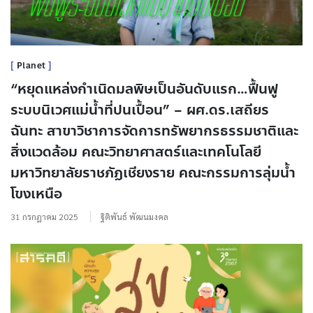
Planet
“หยุดแหล่งกำเนิดมลพิษเป็นอันดับแรก…ฟื้นฟู
ระบบนิเวศแม่น้ำที่ปนเปื้อน” – ผศ.ดร.เสถียร
ฉันทะ สาขาวิชาการจัดการทรัพยากรธรรมชาติและ
สิ่งแวดล้อม คณะวิทยาศาสตร์และเทคโนโลยี
มหาวิทยาลัยราชภัฏเชียงราย คณะกรรมการลุ่มน้ำ
โขงเหนือ
31 กรกฎาคม 2025
ฐิติพันธ์ พัฒนมงคล