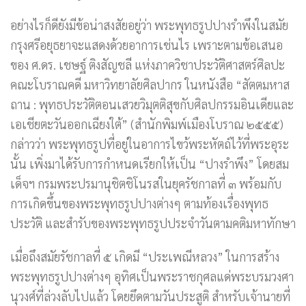
อย่างไรก็ดียังมีข้อน่าสงสัยอยู่ว่า พระพุทธรูปปางรำพึงในสมัย
กรุงศรีอยุธยาจะแสดงด้วยอาการเช่นไร เพราะตามข้อเสนอ
ของ ศ.ดร. เชษฐ์ ติงสัญชลี แห่งภาควิชาประวัติศาสตร์ศิลปะ
คณะโบราณคดี มหาวิทยาลัยศิลปากร ในหนังสือ “สัตตมหาส
ถาน : พุทธประวัติตอนเสวยวิมุตติสุขกับศิลปกรรมอินเดียและ
เอเชียตะวันออกเฉียงใต้” (สำนักพิมพ์เมืองโบราณ ๒๕๕๕)
กล่าวว่า พระพุทธรูปที่อยู่ในอาการไขว้พระหัตถ์ไว้ที่พระอุระ
นั้น เพิ่งมาได้รับการกำหนดเรียกให้เป็น “ปางรำพึง” โดยสม
เด็จฯ กรมพระปรมานุชิตชิโนรสในยุครัชกาลที่ ๓ พร้อมกับ
การเกิดขึ้นของพระพุทธรูปปางต่างๆ ตามท้องเรื่องพุทธ
ประวัติ และสำรับของพระพุทธรูปประจำวันตามคติมหาทักษา
เมื่อถึงสมัยรัชกาลที่ ๕ เกิดมี “ประเพณีหลวง” ในการสร้าง
พระพุทธรูปปางต่างๆ อุทิศเป็นพระราชกุศลแด่พระบรมวงศา
นุวงศ์ที่ล่วงลับไปแล้ว โดยยึดตามวันประสูติ สำหรับเจ้านายที่