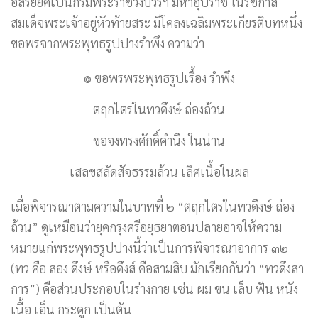
อิสริยยศเป็นกรมพระราชวังบวรฯ มหาอุปราช ในรัชกาล
สมเด็จพระเจ้าอยู่หัวท้ายสระ มีโคลงเฉลิมพระเกียรติบทหนึ่ง
ขอพรจากพระพุทธรูปปางรำพึง ความว่า
๏ ขอพรพระพุทธรูปเรื้อง รำพึง
ตฤกไตรในทวดึงษ์ ถ่องถ้วน
ขอจงทรงศักดิ์คำนึง ในน่าน
เสลขสลัดสัจธรรมล้วน เลิศเนื้อในผล
เมื่อพิจารณาตามความในบาทที่ ๒ “ตฤกไตรในทวดึงษ์ ถ่อง
ถ้วน” ดูเหมือนว่ายุคกรุงศรีอยุธยาตอนปลายอาจให้ความ
หมายแก่พระพุทธรูปปางนี้ว่าเป็นการพิจารณาอาการ ๓๒
(ทว คือ สอง ดึงษ์ หรือดึงส์ คือสามสิบ มักเรียกกันว่า “ทวดึงสา
การ”) คือส่วนประกอบในร่างกาย เช่น ผม ขน เล็บ ฟัน หนัง
เนื้อ เอ็น กระดูก เป็นต้น