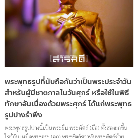
พระพุทธรูปที่นับถือกันว่าเป็นพระประจำวัน
สำหรับผู้มีชาตกาลในวันศุกร์ หรือใช้ในพิธี
ทักษาอันเนื่องด้วยพระศุกร์ ได้แก่พระพุทธ
รูปปางรำพึง
พระพุทธรูปปางนี้เป็นพระยืน พระหัตถ์ (มือ) ทั้งสองยกขึ้น
ไขว้กันเหนือพระอุระ (อก) พระหัตถ์ขวาทับพระหัตถ์ซ้าย