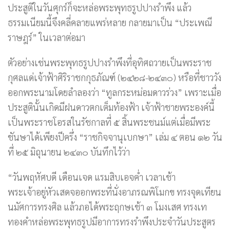
ประสูติในวันศุกร์ก็จะหล่อพระพุทธรูปปางรำพึง แล้ว
ธรรมเนียมนี้จึงคลี่คลายแพร่หลาย กลายมาเป็น “ประเพณี
ราษฎร์” ในเวลาต่อมา
ตัวอย่างเช่นพระพุทธรูปปางรำพึงที่อุทิศถวายเป็นพระราช
กุศลแด่เจ้าฟ้าศิริราชกกุธภัณฑ์ (๒๔๒๘-๒๔๓๐) หรือที่ชาววัง
ออกพระนามโดยลำลองว่า “ทูลกระหม่อมดาวร่วง” เพราะเมื่อ
ประสูตินั้นเกิดมีฝนดาวตกเต็มท้องฟ้า เจ้าฟ้าชายพระองค์นี้
เป็นพระราชโอรสในรัชกาลที่ ๕ สิ้นพระชนม์แต่เมื่อมีพระ
ชันษาได้เพียงปีครึ่ง “ราชกิจจานุเบกษา” เล่ม ๔ ตอน ๑๒ วัน
ที่ ๒๕ มิถุนายน ๒๔๓๐ บันทึกไว้ว่า
“วันพฤหัศบดี เดือนเจด แรมสิบเอจค่ำ เวลาเช้า
พระเจ้าอยู่หัวเสดจออกพระที่นั่งอาภรณพิโมกข ทรงจุดเทียน
นมัศการทรงศิล แล้วภอได้พระฤกษเช้า ๓ โมงเสศ ทรงเท
ทองคำหล่อพระพุทธรูปมีอาการทรงรำพึงประจำวันประสูตร