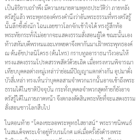
เป็นอิริยาบถรำพึง มีความหมายตามพุทธประวัติว่า ภายหลัง
ตรัสรู้แล้ว พระพุทธองค์ทรงคำนึงว่าอันพระธรรมที่ทรงตรัสรู้
นั้นลึกซึ้งยิ่งนัก ไฉนเลยชาวโลกจักเข้าใจได้ ทรงรู้สึกท้อ
พระทัยกระทั่งไม่อยากจะแสดงธรรมสั่งสอนผู้ใด ขณะนั้นเอง
ท้าวสหัมบดีพรหมและเทพยดาจึงพากันมาเฝ้าพระพุทธองค์
ณ ต้นอัชปาลนิโครธ (ต้นไทร) กราบทูลอาราธนาวิงวอนให้
ทรงแสดงธรรมโปรดสรรพสัตว์ด้วยเถิด เมื่อทรงหวนพิจารณา
เทียบบุคคลต่างหมู่เหล่าว่าย่อมมีปัญญาแตกต่างกัน อุปมาดั่ง
บัวสี่เหล่า ทรงเห็นว่าบุคคลสามจำพวกแรกนั้นอาจเข้าถึงพระ
ธรรมได้ในชาติปัจจุบัน กระทั่งบุคคลจำพวกสุดท้ายก็ยังอาจ
ตรัสรู้ได้ในภายภาคหน้า จึงตกลงตัดสินพระทัยที่จะแสดงธรรม
สั่งสอนชาวโลกสืบไป
ในตอนท้าย “โคลงชะลอพระพุทธไสยาสน์” พระราชนิพนธ์
ในสมเด็จพระเจ้าอยู่หัวบรมโกศ แต่เมื่อครั้งยังดำรงพระ