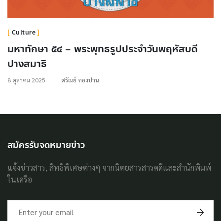
Culture
มหาทักษา ๕๔ – พระพุทธรูปประจำวันพฤหัสบดี
ปางสมาธิ
8 ตุลาคม 2025
ศรัณย์ ทองปาน
สมัครรับจดหมายข่าว
แจ้งข่าวสาร, สิทธิพิเศษต่างๆ จากนิตยสารสารคดีและสำนักพิมพ์
ในเครือ