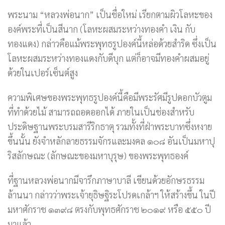
พระนาม “หลวงพ่อนาก” เป็นชื่อใหม่ เรียกตามผิวโลหะของ
องค์พระที่เป็นสีนาก (โลหะผสมระหว่างทองคำ เงิน กับ
ทองแดง) กล่าวคือแม้พระพุทธรูปองค์นี้หล่อด้วยสำริด ซึ่งเป็น
โลหะผสมระหว่างทองแดงกับดีบุก แต่ก็อาจมีทองคำผสมอยู่
ด้วยในเปอร์เซ็นต์สูง
ความพิเศษของพระพุทธรูปองค์นี้คือมีพระรัศมีรูปดอกบัวตูม
ที่ทำด้วยไม้ สามารถถอดออกได้ ภายในเป็นช่องสำหรับ
ประดิษฐานพระบรมสารีริกธาตุ รวมทั้งที่ฝ่าพระบาทซึ่งหงาย
ขึ้นนั้น ยังจำหลักลายธรรมจักรและมงคล ๑๐๘ อันเป็นมหาปุ
ริสลักษณะ (ลักษณะของมหาบุรุษ) ของพระพุทธองค์
ที่ฐานหลวงพ่อนากมีจารึกภาษาบาลี เขียนด้วยอักษรธรรม
ล้านนา กล่าวว่าพระเจ้ายุธิษฐิระโปรดเกล้าฯ ให้สร้างขึ้น ในปี
มหาศักราช ๑๓๙๘ ตรงกับพุทธศักราช ๒๐๑๙ หรือ ๕๕๐ ปี
มาแล้ว