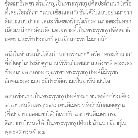
ขัดสมาธิเพชร ส่วนใหญ่เป็นพระพุทธรูปศิลปะล้านนา (หรือ
ที่เคยเรียกกันว่า “แบบเชียงแสน”) อันได้รับแบบอย่างมาจาก
ศิลปะแบบปาละ-เสนะ ที่เคยเจริญรุ่งเรืองทางภาคตะวันออก
เฉียงเหนือของอินเดีย แต่เฉพาะที่เป็นพระพุทธรูปขัดสมาธิ
เพชร และทำปางสมาธิ ดูเหมือนจะพบไม่มากนัก
หนึ่งในจำนวนนั้นได้แก่ “หลวงพ่อนาก” หรือ “พระเจ้านาก”
ซึ่งปัจจุบันประดิษฐาน ณ พิพิธภัณฑสถานแห่งชาติ พระนคร
ข้างสนามหลวงของกรุงเทพฯ พระพุทธรูปองค์นี้มีพุทธ
ลักษณะงดงามและมีประวัติความเป็นมาที่น่าสนใจ
หลวงพ่อนากเป็นพระพุทธรูปองค์ย่อมๆ ขนาดตักกว้างเพียง
๓๖.๕ เซนติเมตร สูง ๔๘ เซนติเมตร หรือถ้านับตลอดฐาน
(ซึ่งสามารถถอดแยกได้) ก็เท่ากับ ๘๕ เซนติเมตร กรม
ศิลปากรกำหนดให้เป็นพระพุทธรูปศิลปะล้านนา มีอายุใน
พุทธศตวรรษที่ ๒๑