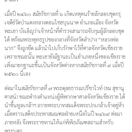
เมื่อปี ๒๔๖๐ สมัยรัชกาลที่ ๖ เกิดเหตุคนร้ายลักลอบขุดกรุ
เจดีย์วัดป่าแดงหลวงดอนไชยบุนนาค อำเภอเมือง จังหวัด
พะเยา บังเอิญว่าเจ้าหน้าที่ตำรวจสามารถจับกุมผู้ลักลอบขุด
ได้ พร้อมพระพุทธรูปของกลางที่จังหวัดลำปาง “หลวงพ่อ
นาก” จึงถูกยึด แล้วนำไปเก็บรักษาไว้ที่ศาลจังหวัดเชียงราย
เพราะขณะนั้น พะเยายังมีฐานะเป็นอำเภอหนึ่งของเชียงราย
เพิ่งมายกฐานะขึ้นเป็นจังหวัดต่างหากสมัยรัชกาลที่ ๙ เมื่อปี
๒๕๒๐ นี่เอง
ต่อมาในสมัยรัชกาลที่ ๗ พระดุลยธารณปรีชาไวท์ (ยม สุขานุ
ศาสน์) ขณะดำรงตำแหน่งผู้พิพากษาศาลจังหวัดเชียงราย ได้
นำขึ้นทูลเกล้าฯ ถวายพระบาทสมเด็จพระปกเกล้าเจ้าอยู่หัว
เมื่อคราวเสด็จประพาสมณฑลฝ่ายเหนือในปี ๒๔๖๙ ต่อมา
ภายหลัง จึงพระราชทานให้แก่พิพิธภัณฑสถานสำหรับ
พระนคร