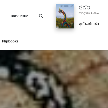
๔๙๖
กรกฎาคม ๒๕๖๙
Back Issue
ดูเนื้อหาในเล่ม
Flipbooks