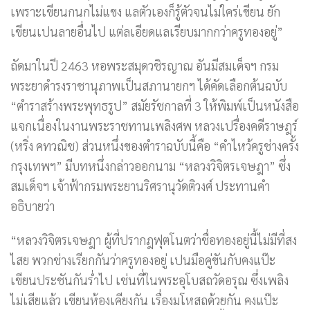
เพราะเขียนกนกไม่แขง แลตัวเองก็รู้ตัวจนไม่ใคร่เขียน ยัก
เขียนเปนลายอื่นไป แต่ลเอียดแลเรียบมากกว่าครูทองอยู่”
ถัดมาในปี 2463 หอพระสมุดวชิรญาณ อันมีสมเด็จฯ กรม
พระยาดำรงราชานุภาพเป็นสภานายกฯ ได้คัดเลือกต้นฉบับ
“ตำราสร้างพระพุทธรูป” สมัยรัชกาลที่ 3 ให้พิมพ์เป็นหนังสือ
แจกเนื่องในงานพระราชทานเพลิงศพ หลวงเปรื่องคดีราษฎร์
(หริ่ง คทวณิช) ส่วนหนึ่งของตำราฉบับนี้คือ “คำไหว้ครูช่างครั้ง
กรุงเทพฯ” มีบทหนึ่งกล่าวออกนาม “หลวงวิจิตรเจษฎา” ซึ่ง
สมเด็จฯ เจ้าฟ้ากรมพระยานริศรานุวัดติวงศ์ ประทานคำ
อธิบายว่า
“หลวงวิจิตรเจษฎา ผู้ที่ปรากฎฟุตโนตว่าชื่อทองอยู่นี้ไม่มีที่สง
ไสย พวกช่างเรียกกันว่าครูทองอยู่ เปนมือคู่ขันกับคงแป๊ะ
เขียนประชันกันร่ำไป เช่นที่ในพระอุโบสถวัดอรุณ ซึ่งเพลิง
ไม่เสียแล้ว เขียนห้องเคียงกัน เรื่องมโหสถด้วยกัน คงแป๊ะ