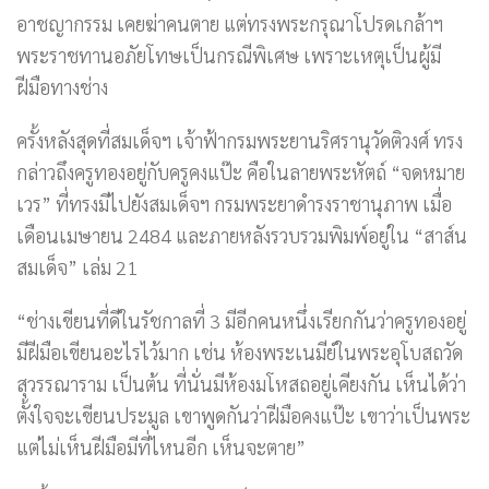
อาชญากรรม เคยฆ่าคนตาย แต่ทรงพระกรุณาโปรดเกล้าฯ
พระราชทานอภัยโทษเป็นกรณีพิเศษ เพราะเหตุเป็นผู้มี
ฝีมือทางช่าง
ครั้งหลังสุดที่สมเด็จฯ เจ้าฟ้ากรมพระยานริศรานุวัดติวงศ์ ทรง
กล่าวถึงครูทองอยู่กับครูคงแป๊ะ คือในลายพระหัตถ์ “จดหมาย
เวร” ที่ทรงมีไปยังสมเด็จฯ กรมพระยาดำรงราชานุภาพ เมื่อ
เดือนเมษายน 2484 และภายหลังรวบรวมพิมพ์อยู่ใน “สาส์น
สมเด็จ” เล่ม 21
“ช่างเขียนที่ดีในรัชกาลที่ 3 มีอีกคนหนึ่งเรียกกันว่าครูทองอยู่
มีฝีมือเขียนอะไรไว้มาก เช่น ห้องพระเนมีย์ในพระอุโบสถวัด
สุวรรณาราม เป็นต้น ที่นั่นมีห้องมโหสถอยู่เคียงกัน เห็นได้ว่า
ตั้งใจจะเขียนประมูล เขาพูดกันว่าฝีมือคงแป๊ะ เขาว่าเป็นพระ
แต่ไม่เห็นฝีมือมีที่ไหนอีก เห็นจะตาย”