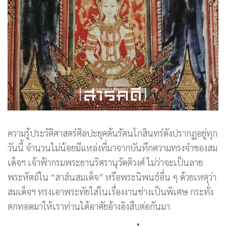
ความรู้ประวัติศาสตร์ศิลปะยุคต้นรัตนโกสินทร์ดังปรากฏอยู่ทุก
วันนี้ จำนวนไม่น้อยมีแหล่งที่มาจากบันทึกความทรงจำของสม
เด็จฯ เจ้าฟ้ากรมพระยานริศรานุวัดติวงศ์ ไม่ว่าจะเป็นลาย
พระหัตถ์ใน “สาส์นสมเด็จ” หรือพระนิพนธ์อื่น ๆ ด้วยเหตุว่า
สมเด็จฯ ทรงเอาพระทัยใส่ในเรื่องงานช่างเป็นพิเศษ กระทั่ง
ตกทอดมาให้เราท่านได้อาศัยอ้างอิงสืบต่อกันมา