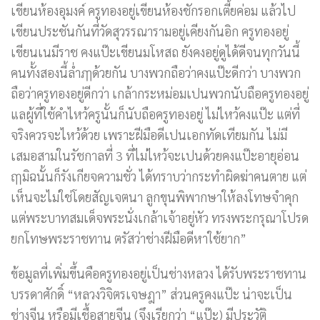
เขียนห้องอุมงค์ ครูทองอยู่เขียนห้องชักรอกเตี้ยค่อม แล้วไป
เขียนประชันกันที่วัดสุวรรณารามอยู่เคียงกันอิก ครูทองอยู่
เขียนเนมีราช คงแป๊ะเขียนมโหสถ ยังคงอยู่ดูได้ดีจนทุกวันนี้
คนทั้งสองนี้ล่ำฦๅด้วยกัน บางพวกถือว่าคงแป๊ะดีกว่า บางพวก
ถือว่าครูทองอยู่ดีกว่า เกล้ากระหม่อมเปนพวกนับถือครูทองอยู่
แลผู้ที่ใช้คำไหว้ครูนั้นก็นับถือครูทองอยู่ ไม่ไหว้คงแป๊ะ แต่ที่
จริงควรจะไหว้ด้วย เพราะฝีมือดีเปนเอกทัดเทียมกัน ไม่มี
เสมอสามในรัชกาลที่ 3 ที่ไม่ไหว้จะเปนด้วยคงแป๊ะอายุอ่อน
ฤๅมิฉนั้นก็รังเกียจความชั่ว ได้ทราบว่ากระทำผิดฆ่าคนตาย แต่
เห็นจะไม่ใช่โดยสัญเจตนา ลูกขุนพิพากษาให้ลงโทษจำคุก
แต่พระบาทสมเด็จพระนั่งเกล้าเจ้าอยู่หัว ทรงพระกรุณาโปรด
ยกโทษพระราชทาน ตรัสว่าช่างฝีมือดีหาใช้ยาก”
ข้อมูลที่เพิ่มขึ้นคือครูทองอยู่เป็นช่างหลวง ได้รับพระราชทาน
บรรดาศักดิ์ “หลวงวิจิตรเจษฎา” ส่วนครูคงแป๊ะ น่าจะเป็น
ช่างจีน หรือมีเชื้อสายจีน (จึงเรียกว่า “แป๊ะ) มีประวัติ