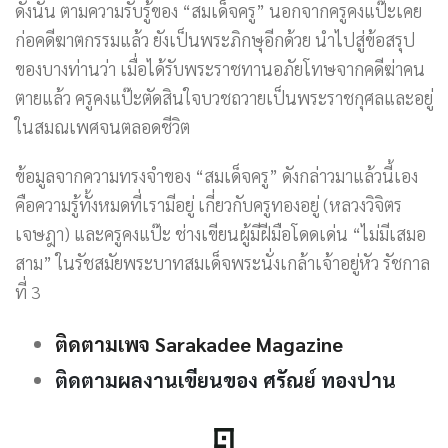
ดังนั้น ตามความรับรู้ของ “สมเด็จครู” นอกจากครูคงแป๊ะเคย
ก่อคดีฆาตกรรมแล้ว ยังเป็นพระภิกษุอีกด้วย นำไปสู่ข้อสรุป
ของบางท่านว่า เมื่อได้รับพระราชทานอภัยโทษจากคดีฆ่าคน
ตายแล้ว ครูคงแป๊ะตัดสินใจบวชถวายเป็นพระราชกุศลและอยู่
ในสมณเพศจนตลอดชีวิต
ข้อมูลจากความทรงจำของ “สมเด็จครู” ดังกล่าวมาแล้วนี้เอง
คือความรู้ทั้งหมดที่เรามีอยู่ เกี่ยวกับครูทองอยู่ (หลวงวิจิตร
เจษฎา) และครูคงแป๊ะ ช่างเขียนผู้มีฝีมือโดดเด่น “ไม่มีเสมอ
สาม” ในรัชสมัยพระบาทสมเด็จพระนั่งเกล้าเจ้าอยู่หัว รัชกาล
ที่ 3
ติดตามเพจ Sarakadee Magazine
ติดตามผลงานเขียนของ ศรัณย์ ทองปาน