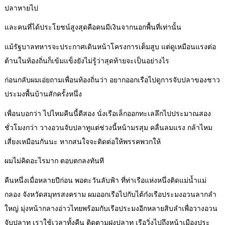
ปลาหายไป
และคนที่ได้ประโยชน์สูงสุดคือคนมีเงินจากนอกพื้นที่เท่านั้น
แม้รัฐบาลทหารจะประกาศเดินหน้าโครงการเต็มสูบ แต่ดูเหมือนแรงต่อ
ต้านในท้องถิ่นก็เข้มแข็งยังไม่รู้ว่าสุดท้ายจะเป็นอย่างไร
ก่อนกลับผมเอ่ยถามเพื่อนท้องถิ่นว่า อยากออกเรือไปดูการจับปลาของชาว
ประมงพื้นบ้านสักครั้งหนึ่ง
เพื่อนบอกว่า ไปไหมคืนนี้ตีสอง นั่งเรือเล็กออกทะเลลึกไปประมาณสอง
ชั่วโมงกว่า วางอวนจับปลาทูแต่ช่วงนี้หน้ามรสุม คลื่นลมแรง กล้าไหม
เสี่ยงเหมือนกันนะ หากสนใจจะติดต่อให้พรรคพวกให้
ผมไม่คิดอะไรมาก ตอบตกลงทันที
คืนหนึ่งเมื่อหลายปีก่อน พอตะวันลับฟ้า ที่ท่าเรือแห่งหนึ่งติดแม่น้ำแม่
กลอง จังหวัดสมุทรสงคราม ผมออกเรือไปกับไต้ก๋งเรือประมงอวนลากลำ
ใหญ่ มุ่งหน้ากลางอ่าวไทยพร้อมกับเรือประมงอีกหลายสิบลำเพื่อวางอวน
จับปลาทู เราใช้เวลาทั้งคืน ติดตามฝูงปลาทู เรือวิ่งไปถึงหน้าเมืองประ