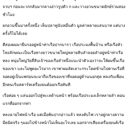
จวบฯ ก่อนจะวกกลับมากลางอ่าวรูปตัว ก และวางอวนขนาดยักษ์ร่วมสอง
ชั่วโมง
ยกอวนขึ้นมาครั้งหนึ่ง เห็นปลาทูนับหมื่นตัว มูลค่าหลายแสนบาท แต่บาง
ครั้งก็ไม่ได้เลย
ตีสองผมมายืนรออยู่หน้าท่าเรือปากบารา เรือประมงพื้นบ้าน หรือเรือหัว
โทงลักษณะเป็นเรือหางยาวขนาดใหญ่หลายสิบลำลอยลำอยู่หน้าท่าเรือ
หลง หนุ่มใหญ่วัยสี่สิบเจ้าของเรือลำหนึ่งแนะนำตัวเองว่าจะให้ผมขึ้นเรือ
ของเขา และไม่พูดอะไรมาก เขาพาผมลัดเลาะกระโดดข้ามไปตามเรือที่
จอดอยู่เป็นแพก่อนจะมาถึงเรือของเขาที่จอดอยู่ด้านนอกสุด หลงกับเพื่อน
อีกคนเริ่มสตาร์ทเครื่องยนต์ออกเรือทันที
เรือค่อย ๆ แล่นออกไปสู่ทะเลด้านหน้า พร้อมเรือประมงเล็กหลายลำ ตอน
แรกที่ออกจากท่า
หลงฉายไฟหน้าเรือ แต่เมื่อพ้นปากอ่าวแล้ว หลงดับไฟ เราอยู่กลางความ
มืดมิดจริง ๆมองไปข้างหน้าไม่เห็นอะไรเลย นอกจากเสียงเครื่องยนต์เรือ