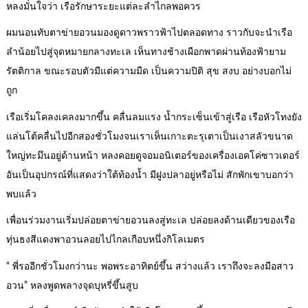
หลงมั่นใจว่า เรือรักษาระยะแต่ละลำไกลพอควร
ผมนอนทับตาข่ายอวนมองดูดาวพราวฟ้าไปตลอดทาง ราวกับจะนำเรือ
ลำน้อยไปสู่จุดหมายกลางทะเล เห็นทางช้างเผือกพาดผ่านท้องฟ้ายาม
รัตติกาล ขณะรอบตัวมีแต่ความมืด เป็นความปิติ สุข สงบ อย่างบอกไม่
ถูก
เรือเริ่มโคลงเคลงมากขึ้น คลื่นลมแรง น้ำกระเซ็นเข้าสู่เรือ เรือหัวโทงยัง
แล่นโต้คลื่นไปอีกสองชั่วโมงจนเราเห็นเกาะตะรุเตาเป็นเงาสลัวขนาด
ใหญ่ทะมึนอยู่ด้านหน้า หลงคอยดูจอมอนิเตอร์ของเครื่องเอคโค่ซาวเดอร์
อันเป็นอุปกรณ์ที่แสดงว่าใต้ท้องน้ำ มีฝูงปลาอยู่หรือไม่ สักพักเขาบอกว่า
พบแล้ว
เพื่อนร่วมงานเริ่มปล่อยตาข่ายอวนลงสู่ทะเล ปล่อยลงด้านเดียวของเรือ
ทุ่นธงสีแดงพาอวนลอยไปไกลเกือบหนึ่งกิโลเมตร
“ พี่รออีกชั่วโมงกว่านะ พอพระอาทิตย์ขึ้น สว่างแล้ว เราถึงจะลงมือสาว
อวน” หลงพูดพลางจุดบุหรี่ขึ้นสูบ