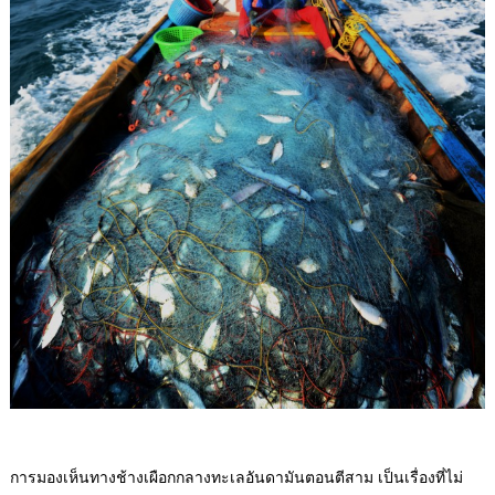
การมองเห็นทางช้างเผือกกลางทะเลอันดามันตอนตีสาม เป็นเรื่องที่ไม่