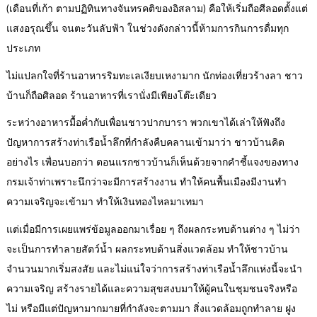
(เดือนที่เก้า ตามปฏิทินทางจันทรคติของอิสลาม) คือให้เริ่มถือศีลอดตั้งแต่
แสงอรุณขึ้น จนตะวันลับฟ้า ในช่วงดังกล่าวนี้ห้ามการกินการดื่มทุก
ประเภท
ไม่แปลกใจที่ร้านอาหารริมทะเลเงียบเหงามาก นักท่องเที่ยวร้างลา ชาว
บ้านก็ถือศิลอด ร้านอาหารที่เรานั่งมีเพียงโต๊ะเดียว
ระหว่างอาหารมื้อค่ำกับเพื่อนชาวปากบารา พวกเขาได้เล่าให้ฟังถึง
ปัญหาการสร้างท่าเรือน้ำลึกที่กำลังคืบคลานเข้ามาว่า ชาวบ้านคิด
อย่างไร เพื่อนบอกว่า ตอนแรกชาวบ้านก็เห็นด้วยจากคำชี้แจงของทาง
กรมเจ้าท่าเพราะนึกว่าจะมีการสร้างงาน ทำให้คนพื้นเมืองมีงานทำ
ความเจริญจะเข้ามา ทำให้เงินทองไหลมาเทมา
แต่เมื่อมีการเผยแพร่ข้อมูลออกมาเรื่อย ๆ ถึงผลกระทบด้านต่าง ๆ ไม่ว่า
จะเป็นการทำลายสัตว์น้ำ ผลกระทบด้านสิ่งแวดล้อม ทำให้ชาวบ้าน
จำนวนมากเริ่มสงสัย และไม่แน่ใจว่าการสร้างท่าเรือน้ำลึกแห่งนี้จะนำ
ความเจริญ สร้างรายได้และความสุขสงบมาให้ผู้คนในชุมชนจริงหรือ
ไม่ หรือมีแต่ปัญหามากมายที่กำลังจะตามมา สิ่งแวดล้อมถูกทำลาย ฝูง