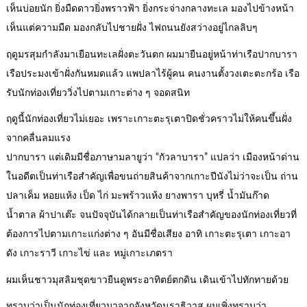
เห็นบ่อยนัก ยิ่งมืดดาวยิ่งพราวฟ้า ยิ่งกระจ่างกลางทะเล มองไปข้างหน้า
เห็นแต่ความมืด มองกลับไปชายฝั่ง ไฟถนนยังสว่างอยู่ไกลลิบๆ
ฤดูมรสุมกำลังมาเยือนทะเลฝั่งตะวันตก ผมมายืนอยู่หน้าท่าเรือปากบารา
เรือประมงเข้าฝั่งกันหมดแล้ว แพปลาไร้ผู้คน คนงานตั้งวงเตะตะกร้อ เรือ
รับนักท่องเที่ยววิ่งไปตามเกาะต่าง ๆ จอดสนิท
ฤดูนี้นักท่องเที่ยวไม่เยอะ เพราะเกาะตะรุเตาปิดชั่วคราวไม่ให้คนขึ้นฝั่ง
จากคลื่นลมแรง
ปากบารา แต่เดิมมีชื่อภาษามลายูว่า “กัวลาบารา” แปลว่า เมืองหน้าด่าน
ในอดีตเป็นท่าเรือสำคัญเพื่อขนถ่ายสินค้าจากเกาะปีนังไม่ว่าจะเป็น ถ่าน
ปลาเค็ม หอยแห้ง เป็ด ไก่ มะพร้าวแห้ง ยางพารา บุหรี่ น้ำมันก๊าด
น้ำตาล ผ้าปาเต๊ะ จนปัจจุบันได้กลายเป็นท่าเรือสำคัญของนักท่องเที่ยวที่
ต้องการไปตามเกาะแก่งต่าง ๆ อันมีชื่อเสียง อาทิ เกาะตะรุเตา เกาะอา
ดัง เกาะราวี เกาะไข่ และ หมู่เกาะเภตรา
ผมเห็นชาวมุสลิมชุดขาวยืนดูพระอาทิตย์ตกดิน เดินเข้าไปทักทายด้วย
ทราบว่าเป็นนักท่องเที่ยวมาจากจังหวัดนราธิวาส ผมเพิ่งทราบว่า