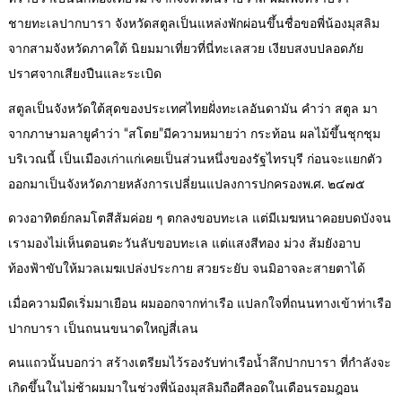
ชายทะเลปากบารา จังหวัดสตูลเป็นแหล่งพักผ่อนขึ้นชื่อขอพี่น้องมุสลิม
จากสามจังหวัดภาคใต้ นิยมมาเที่ยวที่นี่ทะเลสวย เงียบสงบปลอดภัย
ปราศจากเสียงปืนและระเบิด
สตูลเป็นจังหวัดใต้สุดของประเทศไทยฝั่งทะเลอันดามัน คำว่า สตูล มา
จากภาษามลายูคำว่า “สโตย”มีความหมายว่า กระท้อน ผลไม้ขึ้นชุกชุม
บริเวณนี้ เป็นเมืองเก่าแก่เคยเป็นส่วนหนึ่งของรัฐไทรบุรี ก่อนจะแยกตัว
ออกมาเป็นจังหวัดภายหลังการเปลี่ยนแปลงการปกครองพ.ศ. ๒๔๗๕
ดวงอาทิตย์กลมโตสีส้มค่อย ๆ ตกลงขอบทะเล แต่มีเมฆหนาคอยบดบังจน
เรามองไม่เห็นตอนตะวันลับขอบทะเล แต่แสงสีทอง ม่วง ส้มยังอาบ
ท้องฟ้าขับให้มวลเมฆเปล่งประกาย สวยระยับ จนมิอาจละสายตาได้
เมื่อความมืดเริ่มมาเยือน ผมออกจากท่าเรือ แปลกใจที่ถนนทางเข้าท่าเรือ
ปากบารา เป็นถนนขนาดใหญ่สี่เลน
คนแถวนั้นบอกว่า สร้างเตรียมไว้รองรับท่าเรือน้ำลึกปากบารา ที่กำลังจะ
เกิดขึ้นในไม่ช้าผมมาในช่วงพี่น้องมุสลิมถือศีลอดในเดือนรอมฎอน