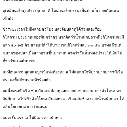
ดูเหมือนเรือทุกลำจะรู้เวลาดี ไม่นานเรือประมงพื้นบ้านก็ทยอยกันแล่น
เข้าฝั่ง
ชั่วระยะเวลาไม่ถึงสามชั่วโมง หลงจับปลาทูได้ร่วมสองร้อย
กิโลกรัม ประมาณสองพันกว่าตัว หากคิดว่าน้ำหนักปลาหนึ่งกิโลกรัมจะมี
ปลา ๑๐-๑๕ ตัว ขายแม่ค้าได้ประมาณกิโลกรัมละ ๓๐-๕๐ บาทแล้วแต่
ขนาดของปลาเมื่อสาวอวนขึ้นมาหมด คาดว่าวันนั้นหลงน่าจะได้เงินไม่
ต่ำกว่าแปดพันบาท
สะท้อนความอุดมสมบูรณ์แห่งท้องทะเล ไม่แปลกใจที่ปากปากบารามีเรือ
ประมงพื้นบ้านร่วมห้าร้อยลำ
ผมนั่งตรงหัวเรือ ช่วยกันแกะปลาทูออกจากตาข่ายอวน บางตัวโดนปลา
อื่นกัดขาดไปครึ่งตัวก็โยนกลับลงทะเล เรือแล่นช้าลงจากน้ำหนักปลา โต้
คลื่นโยกเยกมากกว่าตอนมา
แดดเริ่มแรง แต่ไม่มีแสงดาวนำทาง