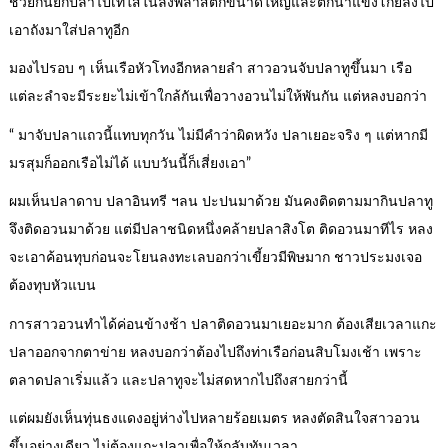
ช่วยกันยกปลาไปเทใส่ในลังพลาสติกขนาดใหญ่และตักน้ำแข็งโกยลงไป
เอาถังมาใส่ปลาทูอีก
มองไปรอบ ๆ เห็นเรือหัวโทงอีกหลายลำ สาวอวนจับปลาทูขึ้นมา เรือ
แต่ละลำจะมีระยะไม่เข้าใกล้กันเพื่อวางอวนไม่ให้พันกัน แต่หลงบอกว่า
“ มาจับปลาแถวนี้แทบทุกวัน ไม่มีคำว่าผิดหวัง ปลาเยอะจริง ๆ แต่หากมี
มรสุมก็ออกเรือไม่ได้ แบบวันนี้ก็เสี่ยงเอา”
ผมเห็นปลาดาบ ปลาอินทรี ฯลน ปะปนมาด้วย มันคงติดตามมากินปลาทู
จึงติดอวนมาด้วย แต่มีปลาชนิดหนึ่งคล้ายปลาสิงโต ติดอวนมาทีไร หลง
จะเอาค้อนทุบก่อนจะโยนลงทะเลบอกว่าเขี้ยวมีพิษมาก ชาวประมงเจอ
ต้องทุบหัวแบน
การสาวอวนทำได้ค่อนข้างช้า ปลาติดอวนมาเยอะมาก ต้องเสียเวลาแกะ
ปลาออกจากตาข่าย หลงบอกว่าต้องไปถึงท่าเรือก่อนสิบโมงเช้า เพราะ
ตลาดปลาเริ่มแล้ว และปลาทูจะไม่สดหากไปถึงสายกว่านี้
แต่ผมยังเห็นทุ่นธงแดงอยู่ห่างไปหลายร้อยเมตร หลงตัดสินใจสาวอวน
ขึ้นอย่างเดียว ไม่ต้องแกะปลาเพื่อให้กลับทันเวลา