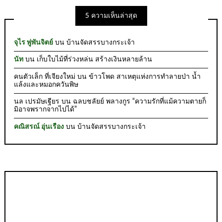
5 ความเห็นล่าสุด
จุไร พู่พันจิตย์
บน
บ้านจัดสรรบางกระเจ้า
นัท
บน
เก็บใบไม้ที่ร่วงหล่น สร้างเงินหลายล้าน
คนตัวเล็ก ที่เจียงใหม่
บน
ข้าวโพด สาเหตุแห่งการทำลายป่า น้ำ
แล้งและหมอกควันพิษ
นล เปรมัษเฐียร
บน
ฉลบชลัยย์ พลางกูร “ความรักที่แม้ความตายก็
มิอาจพรากจากไปได้”
คณิสรณ์ อุ่นเรือง
บน
บ้านจัดสรรบางกระเจ้า