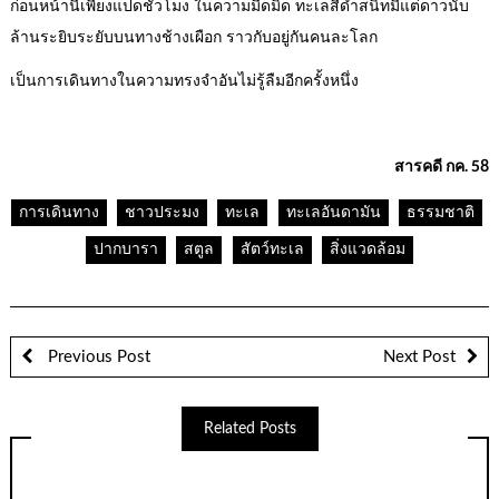
ก่อนหน้านี้เพียงแปดชั่วโมง ในความมืดมิด ทะเลสีดำสนิทมีแต่ดาวนับ
ล้านระยิบระยับบนทางช้างเผือก ราวกับอยู่กันคนละโลก
เป็นการเดินทางในความทรงจำอันไม่รู้ลืมอีกครั้งหนึ่ง
สารคดี กค. 58
การเดินทาง
ชาวประมง
ทะเล
ทะเลอันดามัน
ธรรมชาติ
ปากบารา
สตูล
สัตว์ทะเล
สิ่งแวดล้อม
Previous Post
Next Post
Related Posts