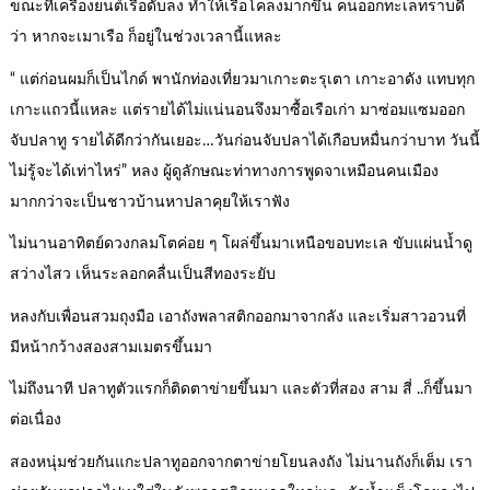
ขณะที่เครื่องยนต์เรือดับลง ทำให้เรือโคลงมากขึ้น คนออกทะเลทราบดี
ว่า หากจะเมาเรือ ก็อยู่ในช่วงเวลานี้แหละ
“ แต่ก่อนผมก็เป็นไกด์ พานักท่องเที่ยวมาเกาะตะรุเตา เกาะอาดัง แทบทุก
เกาะแถวนี้แหละ แต่รายได้ไม่แน่นอนจึงมาซื้อเรือเก่า มาซ่อมแซมออก
จับปลาทู รายได้ดีกว่ากันเยอะ…วันก่อนจับปลาได้เกือบหมื่นกว่าบาท วันนี้
ไม่รู้จะได้เท่าไหร่” หลง ผู้ดูลักษณะท่าทางการพูดจาเหมือนคนเมือง
มากกว่าจะเป็นชาวบ้านหาปลาคุยให้เราฟัง
ไม่นานอาทิตย์ดวงกลมโตค่อย ๆ โผล่ขึ้นมาเหนือขอบทะเล ขับแผ่นน้ำดู
สว่างไสว เห็นระลอกคลื่นเป็นสีทองระยับ
หลงกับเพื่อนสวมถุงมือ เอาถังพลาสติกออกมาจากลัง และเริ่มสาวอวนที่
มีหน้ากว้างสองสามเมตรขึ้นมา
ไม่ถึงนาที ปลาทูตัวแรกก็ติดตาข่ายขึ้นมา และตัวที่สอง สาม สี่ ..ก็ขึ้นมา
ต่อเนื่อง
สองหนุ่มช่วยกันแกะปลาทูออกจากตาข่ายโยนลงถัง ไม่นานถังก็เต็ม เรา