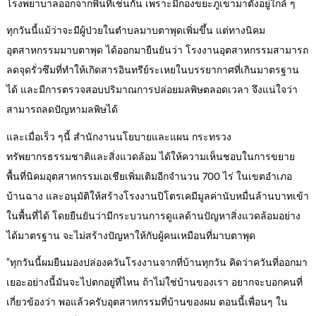
โรงพยาบาลออกจากพื้นที่เช่นกัน เพราะมีกองขยะภูเขามาตั้งอยู่ใกล้ ๆ
ทุกวันนี้แม้ว่าจะมีผู้ป่วยในตำบลมาบตาพุดเพิ่มขึ้น แต่ทางนิคม
อุตสาหกรรมมาบตาพุด ได้ออกมายืนยันว่า โรงงานอุตสาหกรรมสามารถ
ลดจุดรั่วซึมที่ทำให้เกิดสารอินทรีย์ระเหยในบรรยากาศที่เกินมาตรฐาน
ได้ และมีการตรวจสอบปริมาณการปล่อยมลพิษตลอดเวลา จึงแน่ใจว่า
สามารถลดปัญหามลพิษได้
และเมื่อเร็ว ๆนี้ สำนักงานนโยบายและแผน กระทรวง
ทรัพยากรธรรมชาติและสิ่งแวดล้อม ได้ให้ความเห็นชอบในการขยาย
พื้นที่นิคมอุตสาหกรรมเอเชียเพิ่มเติมอีกจำนวน 700 ไร่ ในเขตอำเภอ
บ้านฉาง และอนุมัติให้สร้างโรงงานปิโตรเคมีมูลค่านับหมื่นล้านบาทเข้า
ในพื้นที่ได้ โดยยืนยันว่ามีกระบวนการดูแลด้านปัญหาสิ่งแวดล้อมอย่าง
ได้มาตรฐาน จะไม่สร้างปัญหาให้กับผู้คนเหมือนที่มาบตาพุด
“ทุกวันนี้ผมยืนมองปล่องควันโรงงานจากที่บ้านทุกวัน คิดว่าควันที่ออกมา
เยอะอย่างนี้มันจะไปตกอยู่ที่ไหน ถ้าไม่ใช่บ้านของเรา อยากจะบอกคนที่
เกี่ยวข้องว่า พอแล้วครับอุตสาหกรรมที่บ้านของผม ตอนนี้เพื่อนๆ ใน