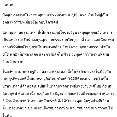
แสนคน
ปัจจุบันระยองมีโรงงานอุตสาหกรรมทั้งหมด 2,151 แห่ง ส่วนใหญ่เป็น
อุตสาหกรรมที่เกี่ยวข้องกับปิโตรเคมี
นิคมอุตสาหกรรมเหล่านี้เป็นความภูมิใจของรัฐบาลทุกยุคทุกสมัย เพราะ
เป็นแหล่งรองรับนักลงทุนอุตสาหกรรมรายใหญ่จากทั่วโลก และนักลงทุน
จากบริษัทยักษ์ใหญ่ภายในประเทศด้วย โดยเฉพาะอุตสาหกรรม น้ำมัน
ปิโตรเคมี เม็ดพลาสติก และการผลิตไฟฟ้า ด้วยมูลค่าการลงทุนหลาย
ล้านล้านบาท
ในแง่ของของเศรษฐกิจ อุตสาหกรรมเหล่านี้เป็นธุรกิจดาวรุ่งในปัจจุบัน
เป็นธุรกิจหลักที่ค้ำยันเศรษฐกิจไทย ช่วยทำให้จีดีพีของประเทศโตขึ้น
บริษัทเหล่านี้ล้วนจดทะเบียนในตลาดหลักทรัพย์แห่งประเทศไทย ถือเป็น
หุ้นบลูชิป หุ้นเหล่านี้รวมๆกันแล้ว มีมูลค่าเกือบครึ่งหนึ่งของมูลค่าหุ้นราว
5 ล้านล้านบาท ในตลาดหลักทรัพย์ จึงได้รับการดูแลอุ้มชูอย่างดีเยี่ยม
ตั้งแต่รัฐบาลป๋าเปรมมาจนถึงรัฐบาลทักษิณ และรัฐบาลขิงแก่ ราวกับไข่
ในหิน