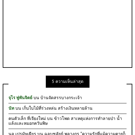
5 ความเห็นล่าสุด
จุไร พู่พันจิตย์
บน
บ้านจัดสรรบางกระเจ้า
นัท
บน
เก็บใบไม้ที่ร่วงหล่น สร้างเงินหลายล้าน
คนตัวเล็ก ที่เจียงใหม่
บน
ข้าวโพด สาเหตุแห่งการทำลายป่า น้ำ
แล้งและหมอกควันพิษ
นล เปรมัษเฐียร
บน
ฉลบชลัยย์ พลางกูร “ความรักที่แม้ความตายก็