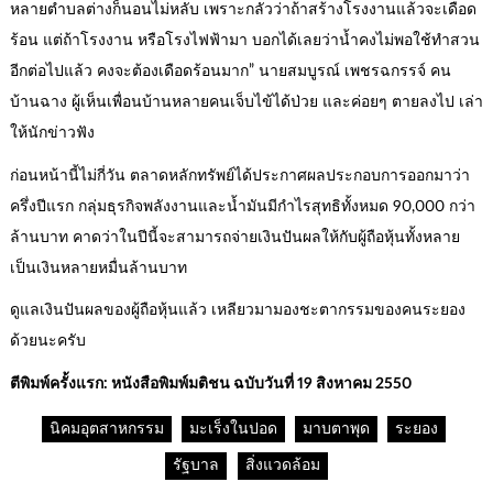
หลายตำบลต่างก็นอนไม่หลับ เพราะกลัวว่าถ้าสร้างโรงงานแล้วจะเดือด
ร้อน แต่ถ้าโรงงาน หรือโรงไฟฟ้ามา บอกได้เลยว่าน้ำคงไม่พอใช้ทำสวน
อีกต่อไปแล้ว คงจะต้องเดือดร้อนมาก” นายสมบูรณ์ เพชรฉกรรจ์ คน
บ้านฉาง ผู้เห็นเพื่อนบ้านหลายคนเจ็บไข้ได้ป่วย และค่อยๆ ตายลงไป เล่า
ให้นักข่าวฟัง
ก่อนหน้านี้ไม่กี่วัน ตลาดหลักทรัพย์ได้ประกาศผลประกอบการออกมาว่า
ครึ่งปีแรก กลุ่มธุรกิจพลังงานและน้ำมันมีกำไรสุทธิทั้งหมด 90,000 กว่า
ล้านบาท คาดว่าในปีนี้จะสามารถจ่ายเงินปันผลให้กับผู้ถือหุ้นทั้งหลาย
เป็นเงินหลายหมื่นล้านบาท
ดูแลเงินปันผลของผู้ถือหุ้นแล้ว เหลียวมามองชะตากรรมของคนระยอง
ด้วยนะครับ
ตีพิมพ์ครั้งแรก: หนังสือพิมพ์มติชน ฉบับวันที่ 19 สิงหาคม 2550
นิคมอุตสาหกรรม
มะเร็งในปอด
มาบตาพุด
ระยอง
รัฐบาล
สิ่งแวดล้อม