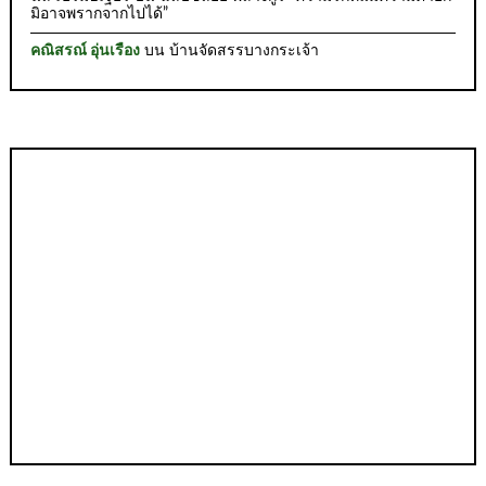
มิอาจพรากจากไปได้”
คณิสรณ์ อุ่นเรือง
บน
บ้านจัดสรรบางกระเจ้า