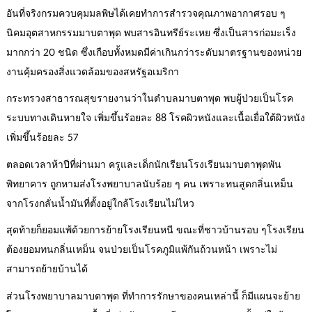
อันที่จริงกรมควบคุมมลพิษได้เคยทำการสำรวจคุณภาพอากาศรอบ ๆ
นิคมอุตสาหกรรมมาบตาพุด พบสารอินทรีย์ระเหย ซึ่งเป็นสารก่อมะเร็ง
มากกว่า 20 ชนิด ซึ่งเกือบทั้งหมดมีค่าเกินกว่าระดับมาตรฐานของหน่วย
งานคุ้มครองสิ่งแวดล้อมของสหรัฐอเมริกา
กระทรวงสาธารณสุขรายงานว่าในตำบลมาบตาพุด พบผู้ป่วยเป็นโรค
ระบบทางเดินหายใจ เพิ่มขึ้นร้อยละ 88 โรคผิวหนังและเนื้อเยื่อใต้ผิวหนัง
เพิ่มขึ้นร้อยละ 57
ตลอดเวลาห้าปีที่ผ่านมา ครูและเด็กนักเรียนโรงเรียนมาบตาพุดพัน
พิทยาคาร ถูกหามส่งโรงพยาบาลนับร้อย ๆ คน เพราะทนสูดกลิ่นเหม็น
จากโรงกลั่นน้ำมันที่ตั้งอยู่ใกล้โรงเรียนไม่ไหว
สุดท้ายก็ยอมแพ้ด้วยการย้ายโรงเรียนหนี ขณะที่ชาวบ้านรอบ ๆโรงเรียน
ต้องยอมทนกลิ่นเหม็น จนป่วยเป็นโรคภูมิแพ้กันถ้วนหน้า เพราะไม่
สามารถย้ายบ้านได้
ส่วนโรงพยาบาลมาบตาพุด ที่ทำการรักษาของคนเหล่านี้ ก็มีแผนจะย้าย