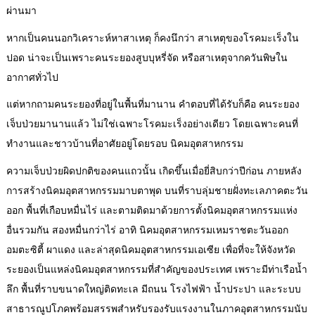
ผ่านมา
หากเป็นคนนอกวิเคราะห์หาสาเหตุ ก็คงนึกว่า สาเหตุของโรคมะเร็งใน
ปอด น่าจะเป็นเพราะคนระยองสูบบุหรี่จัด หรือสาเหตุจากควันพิษใน
อากาศทั่วไป
แต่หากถามคนระยองที่อยู่ในพื้นที่มานาน คำตอบที่ได้รับก็คือ คนระยอง
เจ็บป่วยมานานแล้ว ไม่ใช่เฉพาะโรคมะเร็งอย่างเดียว โดยเฉพาะคนที่
ทำงานและชาวบ้านที่อาศัยอยู่โดยรอบ นิคมอุตสาหกรรม
ความเจ็บป่วยผิดปกติของคนแถวนั้น เกิดขึ้นเมื่อยี่สิบกว่าปีก่อน ภายหลัง
การสร้างนิคมอุตสาหกรรมมาบตาพุด บนที่ราบลุ่มชายฝั่งทะเลภาคตะวัน
ออก พื้นที่เกือบหมื่นไร่ และตามติดมาด้วยการตั้งนิคมอุตสาหกรรมแห่ง
อื่นรวมกัน สองหมื่นกว่าไร่ อาทิ นิคมอุตสาหกรรมเหมราชตะวันออก
อมตะซิตี้ ผาแดง และล่าสุดนิคมอุตสาหกรรมเอเซีย เพื่อที่จะให้จังหวัด
ระยองเป็นแหล่งนิคมอุตสาหกรรมที่สำคัญของประเทศ เพราะมีท่าเรือน้ำ
ลึก พื้นที่ราบขนาดใหญ่ติดทะเล มีถนน โรงไฟฟ้า น้ำประปา และระบบ
สาธารณูปโภคพร้อมสรรพสำหรับรองรับแรงงานในภาคอุตสาหกรรมนับ