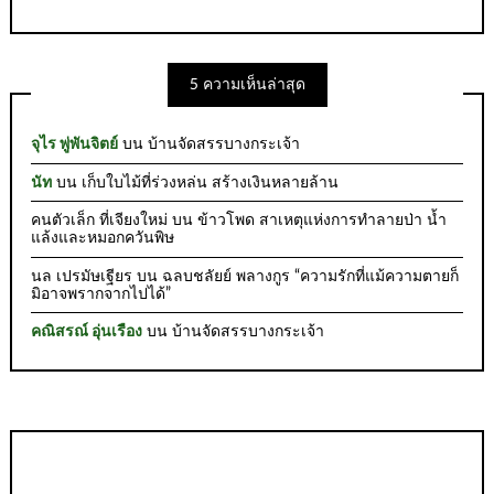
5 ความเห็นล่าสุด
จุไร พู่พันจิตย์
บน
บ้านจัดสรรบางกระเจ้า
นัท
บน
เก็บใบไม้ที่ร่วงหล่น สร้างเงินหลายล้าน
คนตัวเล็ก ที่เจียงใหม่
บน
ข้าวโพด สาเหตุแห่งการทำลายป่า น้ำ
แล้งและหมอกควันพิษ
นล เปรมัษเฐียร
บน
ฉลบชลัยย์ พลางกูร “ความรักที่แม้ความตายก็
มิอาจพรากจากไปได้”
คณิสรณ์ อุ่นเรือง
บน
บ้านจัดสรรบางกระเจ้า