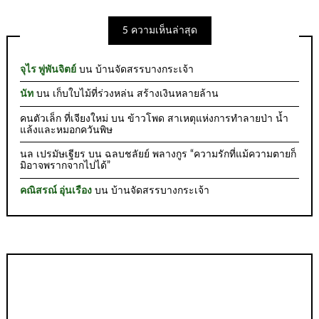
5 ความเห็นล่าสุด
จุไร พู่พันจิตย์
บน
บ้านจัดสรรบางกระเจ้า
นัท
บน
เก็บใบไม้ที่ร่วงหล่น สร้างเงินหลายล้าน
คนตัวเล็ก ที่เจียงใหม่
บน
ข้าวโพด สาเหตุแห่งการทำลายป่า น้ำ
แล้งและหมอกควันพิษ
นล เปรมัษเฐียร
บน
ฉลบชลัยย์ พลางกูร “ความรักที่แม้ความตายก็
มิอาจพรากจากไปได้”
คณิสรณ์ อุ่นเรือง
บน
บ้านจัดสรรบางกระเจ้า