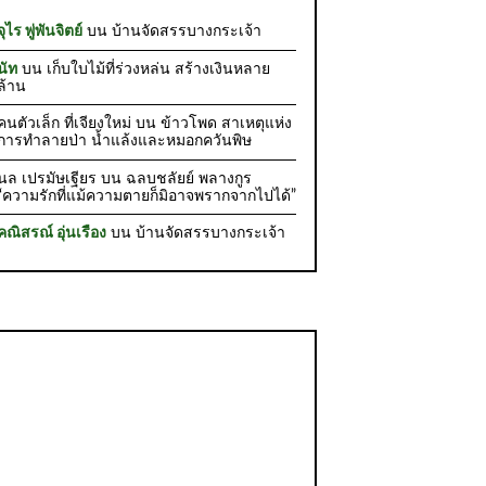
จุไร พู่พันจิตย์
บน
บ้านจัดสรรบางกระเจ้า
นัท
บน
เก็บใบไม้ที่ร่วงหล่น สร้างเงินหลาย
ล้าน
คนตัวเล็ก ที่เจียงใหม่
บน
ข้าวโพด สาเหตุแห่ง
การทำลายป่า น้ำแล้งและหมอกควันพิษ
นล เปรมัษเฐียร
บน
ฉลบชลัยย์ พลางกูร
“ความรักที่แม้ความตายก็มิอาจพรากจากไปได้”
คณิสรณ์ อุ่นเรือง
บน
บ้านจัดสรรบางกระเจ้า