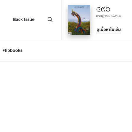
๔๙๖
กรกฎาคม ๒๕๖๙
Back Issue
ดูเนื้อหาในเล่ม
Flipbooks