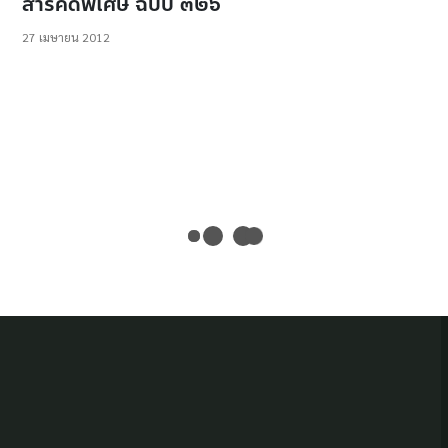
สารคดีพิเศษ ฉบับ ๓๒๖
27 เมษายน 2012