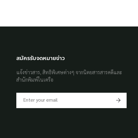
สมัครรับจดหมายข่าว
แจ้งข่าวสาร, สิทธิพิเศษต่างๆ จากนิตยสารสารคดีและ
สำนักพิมพ์ในเครือ