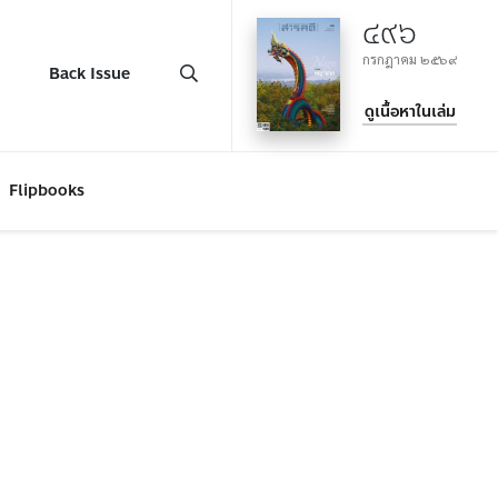
๔๙๖
กรกฎาคม ๒๕๖๙
Back Issue
ดูเนื้อหาในเล่ม
Flipbooks