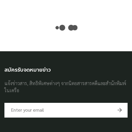
สมัครรับจดหมายข่าว
แจ้งข่าวสาร, สิทธิพิเศษต่างๆ จากนิตยสารสารคดีและสำนักพิมพ์
ในเครือ