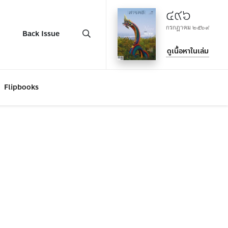
๔๙๖
กรกฎาคม ๒๕๖๙
Back Issue
ดูเนื้อหาในเล่ม
Flipbooks