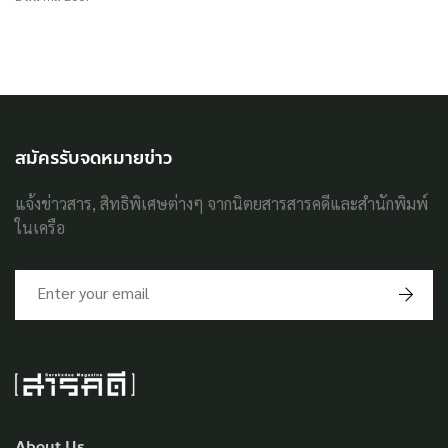
สมัครรับจดหมายข่าว
แจ้งข่าวสาร, สิทธิพิเศษต่างๆ จากนิตยสารสารคดีและสำนักพิมพ์
ในเครือ
About Us