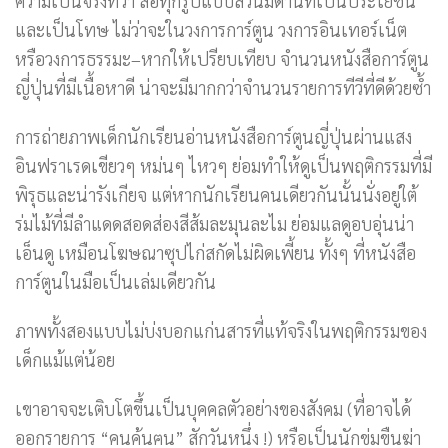
ความเป็นจริงที่ว่า สื่อทุกรูปแบบล้วนมีด้านที่เป็นประโยชน์
และเป็นโทษ ไม่ว่าจะในวงการการ์ตูน วงการอินเทอร์เน็ต
หรือวงการธรรมะ–หากให้เปรียบเทียบ จำนวนหนังสือการ์ตูน
ญี่ปุ่นที่มีเนื้อหาดี น่าจะมีมากกว่าจำนวนรายการทีวีที่ดีด้วยซ้ำ
การถ่ายภาพเด็กนักเรียนอ่านหนังสือการ์ตูนญี่ปุ่นผ่านแสง
อินฟราเรดเขียวๆ หม่นๆ ไหวๆ ย่อมทำให้ดูเป็นพฤติกรรมที่มี
พิรุธและน่ารังเกียจ แต่หากนักเรียนคนเดียวกันนั้นนั่งอยู่ใต้
ร่มไม้ที่มีลำแดดสอดส่องสีส้มละมุนละไม ย่อมแลดูอบอุ่นน่า
เอ็นดู เหมือนโฆษณาซุปไก่สกัดไม่ผิดเพี้ยน ทั้งๆ ที่หนังสือ
การ์ตูนในมือเป็นเล่มเดียวกัน
ภาพทั้งสองแบบไม่บ่งบอกแก่นสารที่แท้จริงในพฤติกรรมของ
เด็กแม้แต่น้อย
เขาอาจจะเติบโตขึ้นเป็นบุคคลตัวอย่างของสังคม (ที่อาจได้
ออกรายการ “คนค้นฅน” สักวันหนึ่ง !) หรือเป็นนักข่มขืนฆ่า