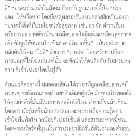
ดี” ของคนร่วมสมัยในสังคม ซึ่งมากับรูปแบบที่ตั้งใจ “ปรุง
แต่ง” ให้หวือหวา โดยมีเหตุผลรองรับแบบคลาสสิกทำนองว่า
“บางครั้งสิ่งที่มีประโยชน์ต่อสุขภาพ เช่น ยา ผัก ตำราเรียน
หรือธรรมะ อาจต้องนำมาเคลือบลายใส่สีสดใสเหมือนลูกกวาด
เพื่อชักจูงให้คนสนใจเข้ามาหามันมากขึ้น”–เป็นกุศโลบาย
ผลักดันให้คน “ใฝ่ดี” ด้วยการ “ลวงล่อ” โดยหวังว่าเปลือก
ภายนอกที่ไม่ใช่แก่นแท้นั้น จะชักนำให้คนติดกับ รับสารแห่ง
ความดีเข้าไปเองโดยไม่รู้ตัว
กับแนวคิดอย่างนี้ ผมอดสงสัยไม่ได้ว่า ยาที่ถูกเคลือบสารเคมี
หวานๆ จะยังคงสภาพเป็นยาตัวเดิมอยู่หรือ ผักชุบแป้งทอดยัง
ให้คุณค่าดังที่มันมีในสภาพสดดิบได้ไหม ตำราเรียนถ้าเขียน
โดยดาราวัยรุ่นหรือนักแสดงตลก จะหลงเหลือความรู้ความ
เข้าใจที่แท้จริงมากน้อยกี่เปอร์เซ็นต์ และธรรมะ หากชี้ชวน
โดยพระหรือวัดที่มุ่งเน้นการประชาสัมพันธ์ตัวเองและคำสอน