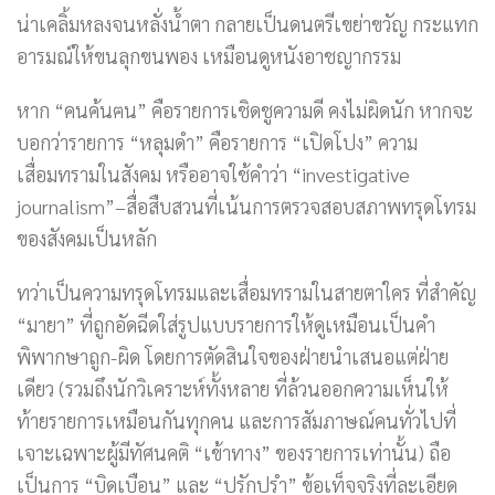
น่าเคลิ้มหลงจนหลั่งน้ำตา กลายเป็นดนตรีเขย่าขวัญ กระแทก
อารมณ์ให้ขนลุกขนพอง เหมือนดูหนังอาชญากรรม
หาก “คนค้นฅน” คือรายการเชิดชูความดี คงไม่ผิดนัก หากจะ
บอกว่ารายการ “หลุมดำ” คือรายการ “เปิดโปง” ความ
เสื่อมทรามในสังคม หรืออาจใช้คำว่า “investigative
journalism”–สื่อสืบสวนที่เน้นการตรวจสอบสภาพทรุดโทรม
ของสังคมเป็นหลัก
ทว่าเป็นความทรุดโทรมและเสื่อมทรามในสายตาใคร ที่สำคัญ
“มายา” ที่ถูกอัดฉีดใส่รูปแบบรายการให้ดูเหมือนเป็นคำ
พิพากษาถูก-ผิด โดยการตัดสินใจของฝ่ายนำเสนอแต่ฝ่าย
เดียว (รวมถึงนักวิเคราะห์ทั้งหลาย ที่ล้วนออกความเห็นให้
ท้ายรายการเหมือนกันทุกคน และการสัมภาษณ์คนทั่วไปที่
เจาะเฉพาะผู้มีทัศนคติ “เข้าทาง” ของรายการเท่านั้น) ถือ
เป็นการ “บิดเบือน” และ “ปรักปรำ” ข้อเท็จจริงที่ละเอียด