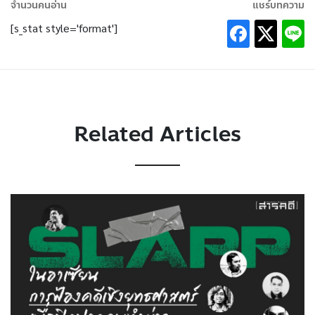
จำนวนคนอ่าน
แชร์บทความ
[s_stat style='format']
Related Articles