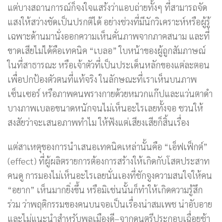
แต่บางสถานการณ์ก็จงใจแสร้งว่าแอบถ่ายทั้งๆ ที่สามารถจัด
แสงให้สว่างชัดเป็นปรกติได้ อย่างช่วงที่มีนักวิเคราะห์หรือผู้รู้
เฉพาะด้านมานั่งออกความเห็นคั่นภาพจากภาคสนาม และที่
ขาดเสียไม่ได้คือเทคนิค “เบลอ” ใบหน้าของผู้ถูกสัมภาษณ์
ในที่สาธารณะ หรือเจ้าตัวที่เป็นประเด็นหลักของแต่ละตอน
เพื่อปกป้องตัวตนที่แท้จริง ในลักษณะที่เราเห็นบนภาพ
เซ็นเซอร์ หรือภาพคนพรางกายด้วยหมวกแก๊ปและแว่นตาดำ
บางภาพเบลอขนาดหนักจนไม่เห็นอะไรเลยทั้งจอ ชวนให้
สงสัยว่าจะเสนอภาพทำไม ให้ฟังแต่เสียงเสียก็สิ้นเรื่อง
แต่สาเหตุของการนำเสนอเทคนิคเหล่านั้นคือ “เอ็ฟเฟ็กต์”
(effect) ที่ผู้ผลิตรายการต้องการสร้างให้เกิดกับโสตประสาท
คนดู การมองไม่เห็นอะไรเลยนั่นเองที่ชักจูงความสนใจให้คน
“อยาก” เห็นมากยิ่งขึ้น หรือมิเช่นนั้นก็ทำให้เกิดความรู้สึก
ร่วม ว่าพฤติกรรมของคนบนจอเป็นเรื่องน่าสมเพช น่าอับอาย
และไม่แนะนำสำหรับพลเมืองดี–จากดนตรีประกอบเฉื่อยช้า