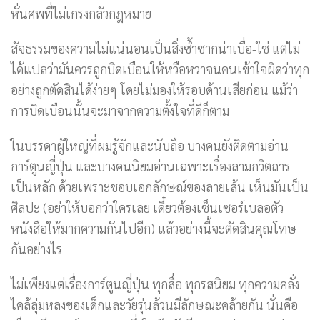
หั่นศพที่ไม่เกรงกลัวกฎหมาย
สัจธรรมของความไม่แน่นอนเป็นสิ่งซ้ำซากน่าเบื่อ-ใช่ แต่ไม่
ได้แปลว่ามันควรถูกบิดเบือนให้หวือหวาจนคนเข้าใจผิดว่าทุก
อย่างถูกตัดสินได้ง่ายๆ โดยไม่มองให้รอบด้านเสียก่อน แม้ว่า
การบิดเบือนนั้นจะมาจากความตั้งใจที่ดีก็ตาม
ในบรรดาผู้ใหญ่ที่ผมรู้จักและนับถือ บางคนยังติดตามอ่าน
การ์ตูนญี่ปุ่น และบางคนนิยมอ่านเฉพาะเรื่องลามกวิตถาร
เป็นหลัก ด้วยเพราะชอบเอกลักษณ์ของลายเส้น เห็นมันเป็น
ศิลปะ (อย่าให้บอกว่าใครเลย เดี๋ยวต้องเซ็นเซอร์เบลอตัว
หนังสือให้มากความกันไปอีก) แล้วอย่างนี้จะตัดสินคุณโทษ
กันอย่างไร
ไม่เพียงแต่เรื่องการ์ตูนญี่ปุ่น ทุกสื่อ ทุกรสนิยม ทุกความคลั่ง
ไคล้ลุ่มหลงของเด็กและวัยรุ่นล้วนมีลักษณะคล้ายกัน นั่นคือ