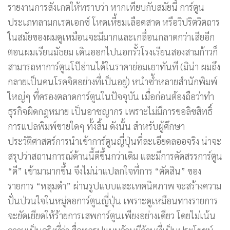
รายงานการสังเกตให้ทราบว่า หากเทียบกับสมัยนี้ การ์ตูน
ประเภทลามกเรตเอกซ์ โหดเหี้ยมเลือดสาด หรือวิปริตวิตถาร
ในสมัยของผมดูเหมือนจะมีมากและเกลื่อนกลาดกว่าเสียอีก
ตอนผมเรียนมัธยม เดินออกไปนอกรั้วโรงเรียนสองสามก้าวก็
สามารถหาการ์ตูนโป๊อ่านได้ในราคาย่อมเยาทันที (มิน่า ผมถึง
กลายเป็นคนโรคจิตอย่างที่เป็นอยู่) หนำซ้ำหลายสำนักพิมพ์
ใหญ่ๆ ที่ครองตลาดการ์ตูนในปัจจุบัน เมื่อก่อนต้องถือว่าทำ
ธุรกิจผิดกฎหมาย เป็นอาชญากร เพราะไม่มีการขอลิขสิทธิ์
การแปลพิมพ์ขายใดๆ ทั้งสิ้น ดังนั้น สำหรับผู้ศึกษา
ประวัติศาสตร์การนำเข้าการ์ตูนญี่ปุ่นที่ละเอียดลออจริง น่าจะ
สรุปว่าสถานการณ์ด้านนี้ดีขึ้นกว่าเดิม และมีการคัดสรรการ์ตูน
“ดี” เข้ามามากขึ้น จึงไม่น่าแปลกใจที่การ “ตัดสิน” ของ
รายการ “หลุมดำ” ผ่านรูปแบบและเทคนิคภาพ จะสร้างความ
ปั่นป่วนใจในหมู่คอการ์ตูนญี่ปุ่น เพราะดูเหมือนทางรายการ
จะยัดเยียดให้ร้ายการเสพการ์ตูนเพียงอย่างเดียว โดยไม่เน้น