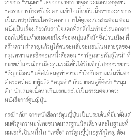
รายการ “หลุมดำ” เคยออกมาอธิบายจุดประสงค์หรือจุดยืน
ของรายการบ้างหรือยัง ความเข้าใจเกี่ยวกับเนื้อหาของรายการ
เป็นบทสรุปที่ผมไตร่ตรองจากการได้ดูเองสองสามตอน ตอน
หนึ่งเป็นเรื่องเกี่ยวกับสาวใจแตกที่ตกดึกไม่ทำอะไรนอกจาก
ออกไปซ้อนท้ายมอเตอร์ไซค์ของหนุ่มแก๊งนักซิ่งป่วนเมือง ที่
สร้างความรำคาญแก้วหูให้คนจะหลับจะนอนในหลายจุดของ
กรุงเทพฯ และอีกตอนหนึ่งคือตอน “การ์ตูนสายพันธุ์ใหม่” ที่
กลายเป็นกรณีถกเถียงรุนแรงถึงขั้นได้รับเชิญไปออกรายการ
“ถึงลูกถึงคน” เพื่อให้คนดูทำความเข้าใจกับความเห็นที่แตก
ต่างระหว่างฝ่ายผู้ผลิต “หลุมดำ” กับฝ่ายคนดูที่คิดว่า “หลุม
ดำ” นำเสนอเนื้อหาเกินเลยและไม่เป็นธรรมต่อแวดวง
หนังสือการ์ตูนญี่ปุ่น
กรณี “ภัย” จากหนังสือการ์ตูนญี่ปุ่นเป็นประเด็นที่มีมาตั้งแต่
ผมตัวสูงกว่าหมาไทยขนาดมาตรฐานนิดเดียว และในฐานะที่
ผมเองก็เป็นหนึ่งใน “เหยื่อ” การ์ตูนญี่ปุ่นอยู่พักใหญ่ ต้อง