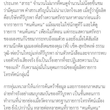
ประเภท “สาระ” จำนวนไม่มากที่คนดูจำนวนไม่น้อยชื่นชม
ว่ามีคุณภาพ คำสรรเสริญนั้นไม่น่าแปลกใจเลย เมื่อรู้ว่าผู้ผลิต
คือบริษัททีวีบูรพา ที่สร้างความศรัทธามหาศาลมาก่อนแล้ว
จากรายการ “คนค้นฅน” แม้ผมจะไม่ใช่นักดูทีวี และได้ดู
รายการ “คนค้นฅน” เพียงไม่กี่ตอน แต่กระแสความศรัทธา
ของผองชนก็โชยมากระทบถึงผมด้วย และยิ่งเมื่อได้สัมผัส
ความนึกคิด มุมมองต่อสังคมของคุณ (พี่) เช็ค-สุทธิพงษ์ ธรรม
วุฒิ-พ่อบ้านใหญ่แห่งทีวีบูรพา ผ่านตัวหนังสือและจากการพบ
เจอตัวจริงเสียงจริง ยิ่งเป็นเรื่องยากที่จะปฏิเสธความเป็น
“ของแท้” กับความมุ่งมั่นในอุดมการณ์ของผู้ผลิตรายการ
โทรทัศน์กลุ่มนี้
การทุ่มเทเวลาให้แก่การค้นคว้าข้อมูล และการออกภาคสนาม
ถ่ายทำจริงอย่างสมบุกสมบันของทีวีบูรพา เป็นขั้นตอนการ
ทำงานที่น่ายกย่องเมื่อวัดจากมาตรฐานรายการโทรทัศน์เมือง
ไทย ยิ่งไปกว่านั้น หลายต่อหลายคนที่รายการ “คนค้นฅน”