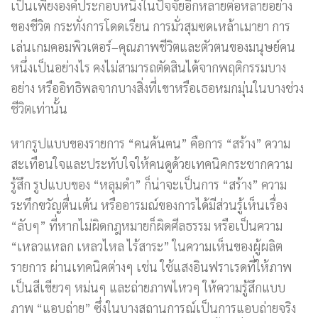
เป็นเพียงองค์ประกอบหนึ่งในปัจจัยอีกหลายต่อหลายอย่าง
ของชีวิต กระทั่งการโดดเรียน การมั่วสุมซดเหล้าเมายา การ
เล่นเกมคอมพิวเตอร์–คุณภาพชีวิตและตัวตนของมนุษย์คน
หนึ่งเป็นอย่างไร คงไม่สามารถตัดสินได้จากพฤติกรรมบาง
อย่าง หรืออิทธิพลจากบางสิ่งที่เขาหรือเธอหมกมุ่นในบางช่วง
ชีวิตเท่านั้น
หากรูปแบบของรายการ “คนค้นฅน” คือการ “สร้าง” ความ
สะเทือนใจและประทับใจให้คนดูด้วยเทคนิคกระชากความ
รู้สึก รูปแบบของ “หลุมดำ” ก็น่าจะเป็นการ “สร้าง” ความ
ระทึกขวัญตื่นเต้น หรืออารมณ์ของการได้มีส่วนรู้เห็นเรื่อง
“ลับๆ” ที่หากไม่ผิดกฎหมายก็ผิดศีลธรรม หรือเป็นความ
“เหลวแหลก เหลวไหล ไร้สาระ” ในความเห็นของผู้ผลิต
รายการ ผ่านเทคนิคต่างๆ เช่น ใช้แสงอินฟราเรดที่ให้ภาพ
เป็นสีเขียวๆ หม่นๆ และถ่ายภาพไหวๆ ให้ความรู้สึกแบบ
ภาพ “แอบถ่าย” ซึ่งในบางสถานการณ์เป็นการแอบถ่ายจริง