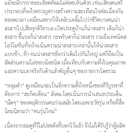
แม้จะมีบางรายละเอียดที่ผมไม่ค่อยเห็นด้วย เช่นเสียงดนตรี
ประกอบที่จงใจครวญครางสร้างความสะเทือนใจต่อเนื่องกัน
ตลอดเวลา เหมือนอยากให้เคลิบเคลิ้มไปว่าชีวิตบางคนน่า
สงสารไปเสียทุกอิริยาบถ เปิดประตูบ้านก็น่าสงสาร เดินก็น่า
สงสาร ขึ้นรถก็น่าสงสาร กะพริบตาก็น่าสงสาร รวมถึงเทคนิคส
โลว์โมชันที่จงใจเน้นความน่าสงสารเหล่านั้นให้น่าสงสาร
แบบช้า…ช้า จนน่าสงสารยิ่งกว่าเดิมไปกันใหญ่ แต่ก็ถือเป็น
สัดส่วนความไม่ชอบน้อยนิด เมื่อเทียบกับความทึ่งในคุณภาพ
และความเอาจริงกับด้านสำคัญอื่นๆ ของรายการโดยรวม
“หลุมดำ” ดูเหมือนจะเป็นอีกความตั้งใจหนึ่งของทีวีบูรพาที่
ต้องการ “สะกิดเตือน” สังคม โดยเน้นการนำเสนอประเด็น
“มืดๆ” ของพฤติกรรมคนร่วมสมัย โดยเฉพาะวัยรุ่น หรือที่สื่อ
นิยมนิยามว่า “คนรุ่นใหม่”
เนื่องจากผมดูทีวีไม่บ่อยดังที่บอกไว้แล้ว จึงไม่ได้รับรู้ว่าผู้ผลิต