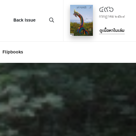
๔๙๖
กรกฎาคม ๒๕๖๙
Back Issue
ดูเนื้อหาในเล่ม
Flipbooks