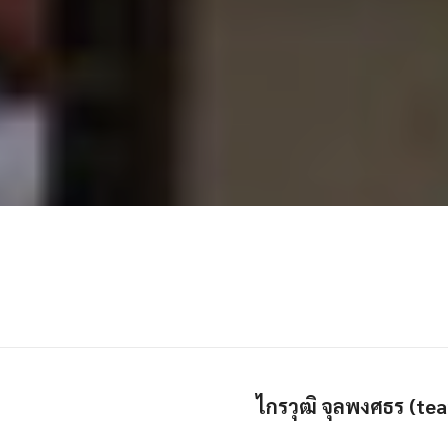
ไกรวุฒิ จุลพงศธร (t