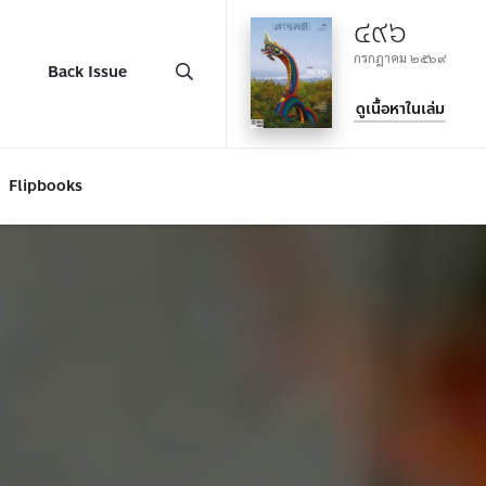
๔๙๖
กรกฎาคม ๒๕๖๙
Back Issue
ดูเนื้อหาในเล่ม
Flipbooks