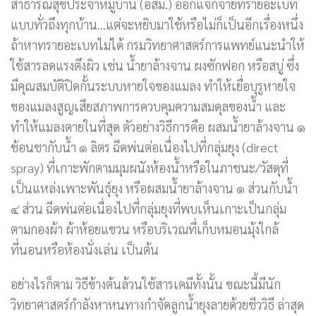
สาธารณสุขประจำหมู่บ้าน (อสม.) ออกแจกจ่ายทรายอะเบท
แบบทั่วถึงทุกบ้าน…แต่จะหยิบมาใช้หรือไม่ก็เป็นอีกเรื่องหนึ่ง
ถ้าหาทรายอะเบทไม่ได้ กรมวิทยาศาสตร์การแพทย์แนะนำให้
ใช้สารลดแรงตึงผิว เช่น น้ำยาล้างจาน ผงซักฟอก หรือสบู่ ซึ่ง
มีคุณสมบัติปิดกั้นระบบหายใจของแมลง ทำให้เยื่อบุรูหายใจ
ของแมลงสูญเสียสภาพการควบคุมความสมดุลของน้ำ และ
ทำให้แมลงตายในที่สุด ตัวอย่างวิธีการคือ ผสมน้ำยาล้างจาน ๑
ช้อนชากับน้ำ ๑ ลิตร ฉีดพ่นต่อเนื่องไปที่กลุ่มยุง (direct
spray) ที่เกาะพักตามมุมผนังห้องน้ำหรือในภาชนะ/วัสดุที่
เป็นแหล่งเพาะพันธุ์ยุง หรือผสมน้ำยาล้างจาน ๑ ส่วนกับน้ำ
๔ ส่วน ฉีดพ่นต่อเนื่องไปที่กลุ่มยุงที่พบเห็นเกาะเป็นกลุ่ม
ตามกองผ้า ผ้าห้อยแขวน หรือบริเวณที่เก็บหมอนมุ้งใกล้
ที่นอนหรือห้องนั่งเล่น เป็นต้น
อย่างไรก็ตาม วิธีข้างต้นล้วนใช้สารเคมีทั้งนั้น ขณะนี้มีนัก
วิทยาศาสตร์กำลังหาหนทางกำจัดลูกน้ำยุงลายด้วยชีววิธี ล่าสุด