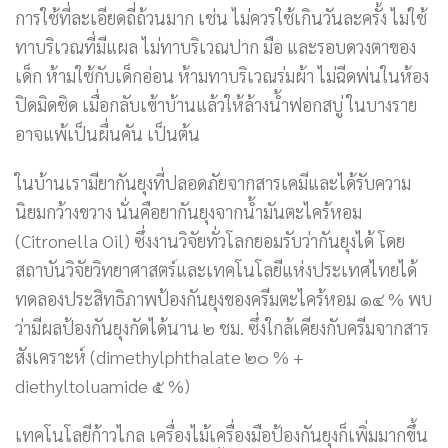
การใช้ที่ละเอียดถี่ถ้วนมาก เช่น ไม่ควรใช้เกินวันละครั้ง ไม่ใช้
ทาบริเวณที่มีแผล ไม่ทาบริเวณปาก มือ และรอบดวงตาของ
เด็ก ห้ามใช้กับเด็กอ่อน ห้ามทาบริเวณร่มผ้า ไม่ฉีดพ่นในห้อง
ปิดมิดชิด เมื่อกลับเข้าบ้านแล้วให้ล้างน้ำฟอกสบู่ ในบางราย
อาจแพ้เป็นผื่นคัน เป็นต้น
ในบ้านเรามียากันยุงที่ปลอดภัยจากสารเคมีและได้รับความ
นิยมกว้างขวาง นั่นคือยากันยุงจากน้ำมันตะไคร้หอม
(Citronella Oil) ซึ่งงานวิจัยทั่วโลกยอมรับว่ากันยุงได้ โดย
สถาบันวิจัยวิทยาศาสตร์และเทคโนโลยีแห่งประเทศไทยได้
ทดลองประสิทธิภาพป้องกันยุงของครีมตะไคร้หอม ๑๔ % พบ
ว่ามีผลป้องกันยุงกัดได้นาน ๒ ชม. ซึ่งใกล้เคียงกับครีมจากสาร
สังเคราะห์ (dimethylphthalate ๒๐ % +
diethyltoluamide ๕ %)
เทคโนโลยีก้าวไกล เครื่องไม้เครื่องมือป้องกันยุงก็เพิ่มมากขึ้น