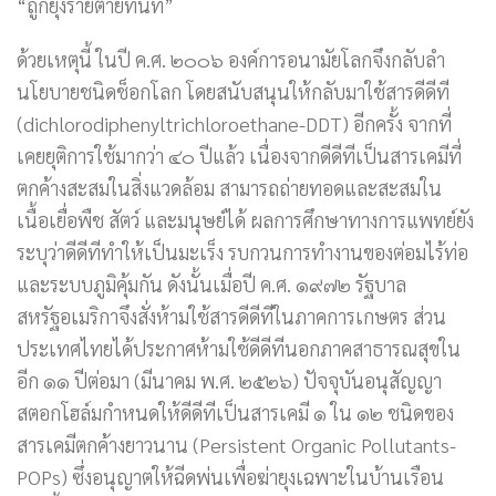
“ถูกยุงร้ายตายทันที”
ด้วยเหตุนี้ ในปี ค.ศ. ๒๐๐๖ องค์การอนามัยโลกจึงกลับลำ
นโยบายชนิดช็อกโลก โดยสนับสนุนให้กลับมาใช้สารดีดีที
(dichlorodiphenyltrichloroethane-DDT) อีกครั้ง จากที่
เคยยุติการใช้มากว่า ๔๐ ปีแล้ว เนื่องจากดีดีทีเป็นสารเคมีที่
ตกค้างสะสมในสิ่งแวดล้อม สามารถถ่ายทอดและสะสมใน
เนื้อเยื่อพืช สัตว์ และมนุษย์ได้ ผลการศึกษาทางการแพทย์ยัง
ระบุว่าดีดีทีทำให้เป็นมะเร็ง รบกวนการทำงานของต่อมไร้ท่อ
และระบบภูมิคุ้มกัน ดังนั้นเมื่อปี ค.ศ. ๑๙๗๒ รัฐบาล
สหรัฐอเมริกาจึงสั่งห้ามใช้สารดีดีทีในภาคการเกษตร ส่วน
ประเทศไทยได้ประกาศห้ามใช้ดีดีทีนอกภาคสาธารณสุขใน
อีก ๑๑ ปีต่อมา (มีนาคม พ.ศ. ๒๕๒๖) ปัจจุบันอนุสัญญา
สตอกโฮล์มกำหนดให้ดีดีทีเป็นสารเคมี ๑ ใน ๑๒ ชนิดของ
สารเคมีตกค้างยาวนาน (Persistent Organic Pollutants-
POPs) ซึ่งอนุญาตให้ฉีดพ่นเพื่อฆ่ายุงเฉพาะในบ้านเรือน