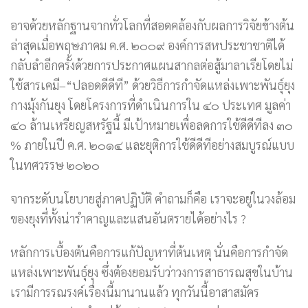
อาจด้วยหลักฐานจากทั่วโลกที่สอดคล้องกับผลการวิจัยข้างต้น
ล่าสุดเมื่อพฤษภาคม ค.ศ. ๒๐๐๙ องค์การสหประชาชาติได้
กลับลำอีกครั้งด้วยการประกาศแผนสากลต่อสู้มาลาเรียโดยไม่
ใช้สารเคมี–“ปลอดดีดีที” ด้วยวิธีการกำจัดแหล่งเพาะพันธุ์ยุง
กางมุ้งกันยุง โดยโครงการที่ดำเนินการใน ๔๐ ประเทศ มูลค่า
๔๐ ล้านเหรียญสหรัฐนี้ มีเป้าหมายเพื่อลดการใช้ดีดีทีลง ๓๐
% ภายในปี ค.ศ. ๒๐๑๔ และยุติการใช้ดีดีทีอย่างสมบูรณ์แบบ
ในทศวรรษ ๒๐๒๐
จากระดับนโยบายสู่ภาคปฏิบัติ คำถามก็คือ เราจะอยู่ในวงล้อม
ของยุงที่ทั้งน่ารำคาญและแสนอันตรายได้อย่างไร ?
หลักการเบื้องต้นคือการแก้ปัญหาที่ต้นเหตุ นั่นคือการกำจัด
แหล่งเพาะพันธุ์ยุง ซึ่งต้องยอมรับว่าวงการสาธารณสุขในบ้าน
เรามีการรณรงค์เรื่องนี้มานานแล้ว ทุกวันนี้อาสาสมัคร