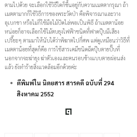
ตามไปด้วย จะเลือกใช้วิธีใดก็ขึ้นอยู่กับความเมตตากรุณา ถ้า
เมตตามากก็ใช้วิธีการของพระวัดป่า คือพิจารณาและวาง
อุเบกขา หรือไม่ก็ใช้มือไม้ปัดไล่พอเป็นพิธี ถ้าเมตตาน้อย
หน่อยก็อาจเลือกใช้ไม้ตบยุงไฟฟ้าชนิดที่ฟาดปุ๊บมีเสียง
เปรี๊ยะๆ ตามมาให้นับได้ว่าพิฆาตไปกี่ศพ แต่ดูเหมือนว่าวิธีที่
เมตตาน้อยที่สุดก็คือ การใช้สารเคมีชนิดฉีดปุ๊บตายปั๊บที่
นอกจากจะฆ่ายุง ฆ่าตัวเองและคนรอบข้างแบบตายผ่อนส่ง
แล้ว ยังทำร้ายสิ่งแวดล้อมอีกด้วยค่ะ
ตีพิมพ์ใน นิตยสาร สารคดี ฉบับที่ 294
สิงหาคม 2552