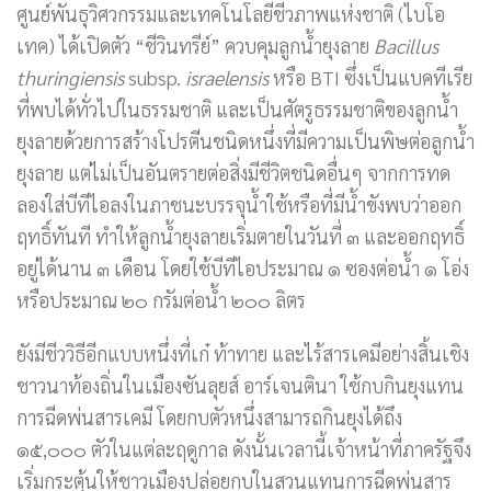
ศูนย์พันธุวิศวกรรมและเทคโนโลยีชีวภาพแห่งชาติ (ไบโอ
เทค) ได้เปิดตัว “ชีวินทรีย์” ควบคุมลูกน้ำยุงลาย
Bacillus
thuringiensis
subsp.
israelensis
หรือ BTI ซึ่งเป็นแบคทีเรีย
ที่พบได้ทั่วไปในธรรมชาติ และเป็นศัตรูธรรมชาติของลูกน้ำ
ยุงลายด้วยการสร้างโปรตีนชนิดหนึ่งที่มีความเป็นพิษต่อลูกน้ำ
ยุงลาย แต่ไม่เป็นอันตรายต่อสิ่งมีชีวิตชนิดอื่นๆ จากการทด
ลองใส่บีทีไอลงในภาชนะบรรจุน้ำใช้หรือที่มีน้ำขังพบว่าออก
ฤทธิ์ทันที ทำให้ลูกน้ำยุงลายเริ่มตายในวันที่ ๓ และออกฤทธิ์
อยู่ได้นาน ๓ เดือน โดยใช้บีทีไอประมาณ ๑ ซองต่อน้ำ ๑ โอ่ง
หรือประมาณ ๒๐ กรัมต่อน้ำ ๒๐๐ ลิตร
ยังมีชีววิธีอีกแบบหนึ่งที่เก๋ ท้าทาย และไร้สารเคมีอย่างสิ้นเชิง
ชาวนาท้องถิ่นในเมืองซันลุยส์ อาร์เจนตินา ใช้กบกินยุงแทน
การฉีดพ่นสารเคมี โดยกบตัวหนึ่งสามารถกินยุงได้ถึง
๑๕,๐๐๐ ตัวในแต่ละฤดูกาล ดังนั้นเวลานี้เจ้าหน้าที่ภาครัฐจึง
เริ่มกระตุ้นให้ชาวเมืองปล่อยกบในสวนแทนการฉีดพ่นสาร