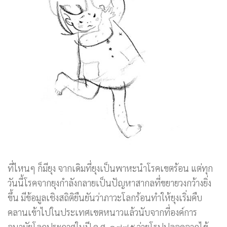
ที่ไหนๆ ก็มียุง จากเดิมที่ยุงเป็นพาหะนำโรคเขตร้อน แต่ทุก
วันนี้โรคจากยุงกำลังกลายเป็นปัญหาสากลที่ขยายวงกว้างยิ่ง
ขึ้น มีข้อมูลเชิงสถิติยืนยันว่าภาวะโลกร้อนทำให้ยุงเริ่มคืบ
คลานเข้าไปในประเทศเขตหนาวแล้วนับจากที่องค์การ
อนามัยโลกประกาศในปี ค.ศ. ๑๙๗๕ ว่ายุโรปปลอดจากไข้