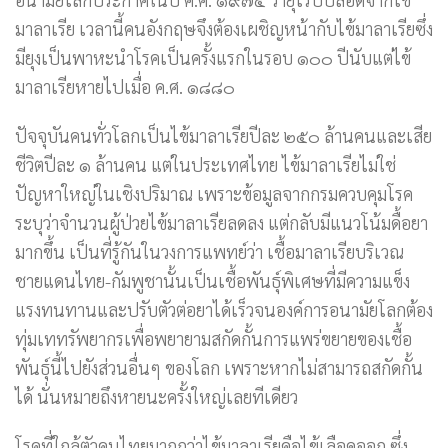
มาลาเรีย เวลานี้คนอังกฤษจึงต้องเผชิญหน้ากับไข้มาลาเรียซึ่ง
มียุงเป็นพาหะนำโรคเป็นครั้งแรกในรอบ ๑๐๐ ปีนับแต่ไข้
มาลาเรียหายไปเมื่อ ค.ศ. ๑๘๘๐
ปัจจุบันคนทั่วโลกเป็นไข้มาลาเรียปีละ ๒๕๐ ล้านคนและเสีย
ชีวิตปีละ ๑ ล้านคน แต่ในประเทศไทย ไข้มาลาเรียไม่ใช่
ปัญหาใหญ่ในเชิงปริมาณ เพราะข้อมูลจากกรมควบคุมโรค
ระบุว่าจำนวนผู้ป่วยไข้มาลาเรียลดลง แต่กลับมีแนวโน้มดื้อยา
มากขึ้น เป็นที่รู้กันในวงการแพทย์ว่า เชื้อมาลาเรียบริเวณ
ชายแดนไทย-กัมพูชานั้นเป็นเชื้อพันธุ์พิเศษที่มีความแข็ง
แรงทนทานและปรับตัวต่อยาได้เร็วจนองค์การอนามัยโลกต้อง
ทุ่มเททรัพยากรเพื่อพยายามสกัดกั้นการแพร่ขยายของเชื้อ
พันธุ์นี้ไปยังส่วนอื่นๆ ของโลก เพราะหากไม่สามารถสกัดกั้น
ได้ นั่นหมายถึงหายนะครั้งใหญ่เลยทีเดียว
โรคที่ใกล้ตัวคนไทยมากกว่าไข้มาลาเรียคือไข้เลือดออก ซึ่ง