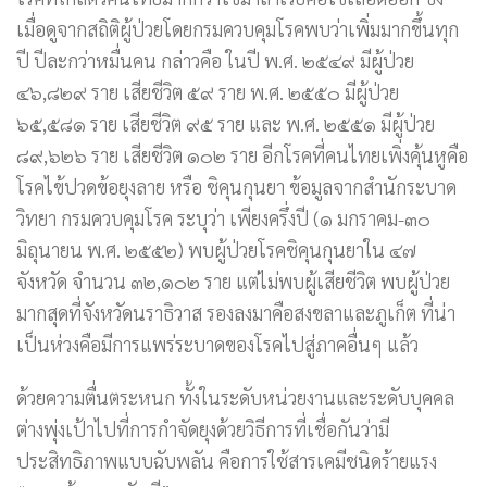
เมื่อดูจากสถิติผู้ป่วยโดยกรมควบคุมโรคพบว่าเพิ่มมากขึ้นทุก
ปี ปีละกว่าหมื่นคน กล่าวคือ ในปี พ.ศ. ๒๕๔๙ มีผู้ป่วย
๔๖,๘๒๙ ราย เสียชีวิต ๕๙ ราย พ.ศ. ๒๕๕๐ มีผู้ป่วย
๖๕,๕๘๑ ราย เสียชีวิต ๙๕ ราย และ พ.ศ. ๒๕๕๑ มีผู้ป่วย
๘๙,๖๒๖ ราย เสียชีวิต ๑๐๒ ราย อีกโรคที่คนไทยเพิ่งคุ้นหูคือ
โรคไข้ปวดข้อยุงลาย หรือ ชิคุนกุนยา ข้อมูลจากสำนักระบาด
วิทยา กรมควบคุมโรค ระบุว่า เพียงครึ่งปี (๑ มกราคม-๓๐
มิถุนายน พ.ศ. ๒๕๕๒) พบผู้ป่วยโรคชิคุนกุนยาใน ๔๗
จังหวัด จำนวน ๓๒,๑๐๒ ราย แต่ไม่พบผู้เสียชีวิต พบผู้ป่วย
มากสุดที่จังหวัดนราธิวาส รองลงมาคือสงขลาและภูเก็ต ที่น่า
เป็นห่วงคือมีการแพร่ระบาดของโรคไปสู่ภาคอื่นๆ แล้ว
ด้วยความตื่นตระหนก ทั้งในระดับหน่วยงานและระดับบุคคล
ต่างพุ่งเป้าไปที่การกำจัดยุงด้วยวิธีการที่เชื่อกันว่ามี
ประสิทธิภาพแบบฉับพลัน คือการใช้สารเคมีชนิดร้ายแรง