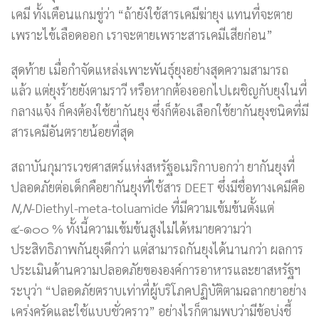
เคมี ทั้งเตือนแกมขู่ว่า “ถ้ายังใช้สารเคมีฆ่ายุง แทนที่จะตาย
เพราะไข้เลือดออก เราจะตายเพราะสารเคมีเสียก่อน”
สุดท้าย เมื่อกำจัดแหล่งเพาะพันธุ์ยุงอย่างสุดความสามารถ
แล้ว แต่ยุงร้ายยังตามราวี หรือหากต้องออกไปเผชิญกับยุงในที่
กลางแจ้ง ก็คงต้องใช้ยากันยุง ซึ่งก็ต้องเลือกใช้ยากันยุงชนิดที่มี
สารเคมีอันตรายน้อยที่สุด
สถาบันกุมารเวชศาสตร์แห่งสหรัฐอเมริกาบอกว่า ยากันยุงที่
ปลอดภัยต่อเด็กคือยากันยุงที่ใช้สาร DEET ซึ่งมีชื่อทางเคมีคือ
N,N
-Diethyl-meta-toluamide ที่มีความเข้มข้นตั้งแต่
๔-๑๐๐ % ทั้งนี้ความเข้มข้นสูงไม่ได้หมายความว่า
ประสิทธิภาพกันยุงดีกว่า แต่สามารถกันยุงได้นานกว่า ผลการ
ประเมินด้านความปลอดภัยขององค์การอาหารและยาสหรัฐฯ
ระบุว่า “ปลอดภัยตราบเท่าที่ผู้บริโภคปฏิบัติตามฉลากยาอย่าง
เคร่งครัดและใช้แบบชั่วคราว” อย่างไรก็ตามพบว่ามีข้อบ่งชี้