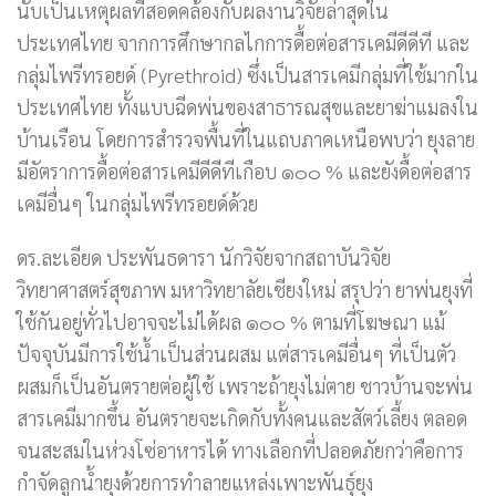
นับเป็นเหตุผลที่สอดคล้องกับผลงานวิจัยล่าสุดใน
ประเทศไทย จากการศึกษากลไกการดื้อต่อสารเคมีดีดีที และ
กลุ่มไพรีทรอยด์ (Pyrethroid) ซึ่งเป็นสารเคมีกลุ่มที่ใช้มากใน
ประเทศไทย ทั้งแบบฉีดพ่นของสาธารณสุขและยาฆ่าแมลงใน
บ้านเรือน โดยการสำรวจพื้นที่ในแถบภาคเหนือพบว่า ยุงลาย
มีอัตราการดื้อต่อสารเคมีดีดีทีเกือบ ๑๐๐ % และยังดื้อต่อสาร
เคมีอื่นๆ ในกลุ่มไพรีทรอยด์ด้วย
ดร.ละเอียด ประพันธดารา นักวิจัยจากสถาบันวิจัย
วิทยาศาสตร์สุขภาพ มหาวิทยาลัยเชียงใหม่ สรุปว่า ยาพ่นยุงที่
ใช้กันอยู่ทั่วไปอาจจะไม่ได้ผล ๑๐๐ % ตามที่โฆษณา แม้
ปัจจุบันมีการใช้น้ำเป็นส่วนผสม แต่สารเคมีอื่นๆ ที่เป็นตัว
ผสมก็เป็นอันตรายต่อผู้ใช้ เพราะถ้ายุงไม่ตาย ชาวบ้านจะพ่น
สารเคมีมากขึ้น อันตรายจะเกิดกับทั้งคนและสัตว์เลี้ยง ตลอด
จนสะสมในห่วงโซ่อาหารได้ ทางเลือกที่ปลอดภัยกว่าคือการ
กำจัดลูกน้ำยุงด้วยการทำลายแหล่งเพาะพันธุ์ยุง